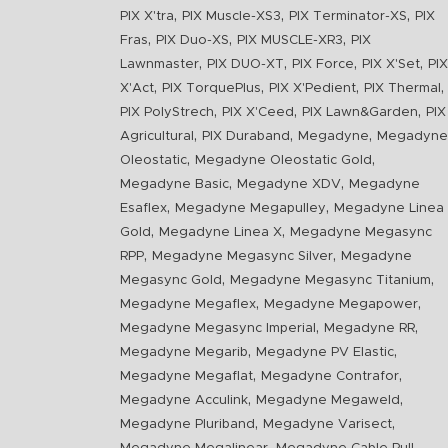
,
,
,
PIX X'tra
PIX Muscle-XS3
PIX Terminator-XS
PIX
,
,
,
Fras
PIX Duo-XS
PIX MUSCLE-XR3
PIX
,
,
,
,
Lawnmaster
PIX DUO-XT
PIX Force
PIX X'Set
PIX
,
,
,
,
X'Act
PIX TorquePlus
PIX X'Pedient
PIX Thermal
,
,
,
PIX PolyStrech
PIX X'Ceed
PIX Lawn&Garden
PIX
,
,
,
Agricultural
PIX Duraband
Megadyne
Megadyne
,
,
Oleostatic
Megadyne Oleostatic Gold
,
,
Megadyne Basic
Megadyne XDV
Megadyne
,
,
Esaflex
Megadyne Megapulley
Megadyne Linea
,
,
Gold
Megadyne Linea X
Megadyne Megasync
,
,
RPP
Megadyne Megasync Silver
Megadyne
,
,
Megasync Gold
Megadyne Megasync Titanium
,
,
Megadyne Megaflex
Megadyne Megapower
,
,
Megadyne Megasync Imperial
Megadyne RR
,
,
Megadyne Megarib
Megadyne PV Elastic
,
,
Megadyne Megaflat
Megadyne Contrafor
,
,
Megadyne Acculink
Megadyne Megaweld
,
,
Megadyne Pluriband
Megadyne Varisect
,
,