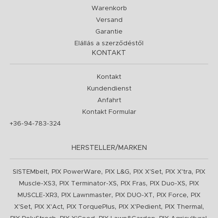
Warenkorb
Versand
Garantie
Elállás a szerződéstől
KONTAKT
Kontakt
Kundendienst
Anfahrt
Kontakt Formular
+36-94-783-324
HERSTELLER/MARKEN
,
,
,
,
,
SISTEMbelt
PIX PowerWare
PIX L&G
PIX X'Set
PIX X'tra
PIX
,
,
,
,
Muscle-XS3
PIX Terminator-XS
PIX Fras
PIX Duo-XS
PIX
,
,
,
,
MUSCLE-XR3
PIX Lawnmaster
PIX DUO-XT
PIX Force
PIX
,
,
,
,
,
X'Set
PIX X'Act
PIX TorquePlus
PIX X'Pedient
PIX Thermal