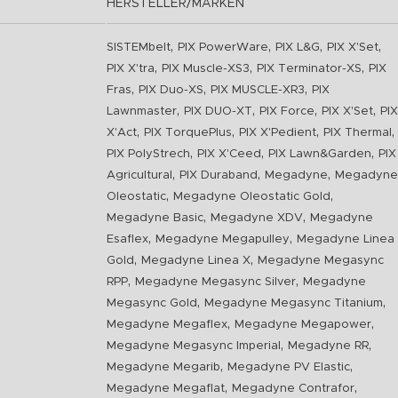
HERSTELLER/MARKEN
,
,
,
,
SISTEMbelt
PIX PowerWare
PIX L&G
PIX X'Set
,
,
,
PIX X'tra
PIX Muscle-XS3
PIX Terminator-XS
PIX
,
,
,
Fras
PIX Duo-XS
PIX MUSCLE-XR3
PIX
,
,
,
,
Lawnmaster
PIX DUO-XT
PIX Force
PIX X'Set
PIX
,
,
,
,
X'Act
PIX TorquePlus
PIX X'Pedient
PIX Thermal
,
,
,
PIX PolyStrech
PIX X'Ceed
PIX Lawn&Garden
PIX
,
,
,
Agricultural
PIX Duraband
Megadyne
Megadyne
,
,
Oleostatic
Megadyne Oleostatic Gold
,
,
Megadyne Basic
Megadyne XDV
Megadyne
,
,
Esaflex
Megadyne Megapulley
Megadyne Linea
,
,
Gold
Megadyne Linea X
Megadyne Megasync
,
,
RPP
Megadyne Megasync Silver
Megadyne
,
,
Megasync Gold
Megadyne Megasync Titanium
,
,
Megadyne Megaflex
Megadyne Megapower
,
,
Megadyne Megasync Imperial
Megadyne RR
,
,
Megadyne Megarib
Megadyne PV Elastic
,
,
Megadyne Megaflat
Megadyne Contrafor