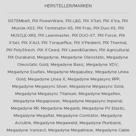
HERSTELLER/MARKEN
,
,
,
,
,
SISTEMbelt
PIX PowerWare
PIX L&G
PIX X'Set
PIX X'tra
PIX
,
,
,
,
Muscle-XS3
PIX Terminator-XS
PIX Fras
PIX Duo-XS
PIX
,
,
,
,
MUSCLE-XR3
PIX Lawnmaster
PIX DUO-XT
PIX Force
PIX
,
,
,
,
,
X'Set
PIX X'Act
PIX TorquePlus
PIX X'Pedient
PIX Thermal
,
,
,
,
PIX PolyStrech
PIX X'Ceed
PIX Lawn&Garden
PIX Agricultural
,
,
,
PIX Duraband
Megadyne
Megadyne Oleostatic
Megadyne
,
,
,
Oleostatic Gold
Megadyne Basic
Megadyne XDV
,
,
Megadyne Esaflex
Megadyne Megapulley
Megadyne Linea
,
,
,
Gold
Megadyne Linea X
Megadyne Megasync RPP
,
,
Megadyne Megasync Silver
Megadyne Megasync Gold
,
,
Megadyne Megasync Titanium
Megadyne Megaflex
,
,
Megadyne Megapower
Megadyne Megasync Imperial
,
,
,
Megadyne RR
Megadyne Megarib
Megadyne PV Elastic
,
,
Megadyne Megaflat
Megadyne Contrafor
Megadyne
,
,
,
Acculink
Megadyne Megaweld
Megadyne Pluriband
,
,
Megadyne Varisect
Megadyne Megalinear
Megadyne Cable