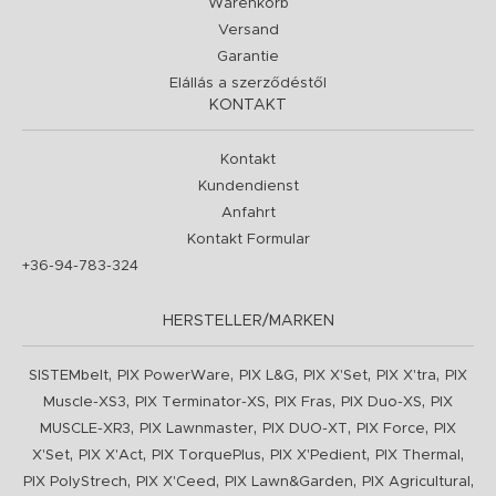
Warenkorb
Versand
Garantie
Elállás a szerződéstől
KONTAKT
Kontakt
Kundendienst
Anfahrt
Kontakt Formular
+36-94-783-324
HERSTELLER/MARKEN
,
,
,
,
,
SISTEMbelt
PIX PowerWare
PIX L&G
PIX X'Set
PIX X'tra
PIX
,
,
,
,
Muscle-XS3
PIX Terminator-XS
PIX Fras
PIX Duo-XS
PIX
,
,
,
,
MUSCLE-XR3
PIX Lawnmaster
PIX DUO-XT
PIX Force
PIX
,
,
,
,
,
X'Set
PIX X'Act
PIX TorquePlus
PIX X'Pedient
PIX Thermal
,
,
,
,
PIX PolyStrech
PIX X'Ceed
PIX Lawn&Garden
PIX Agricultural