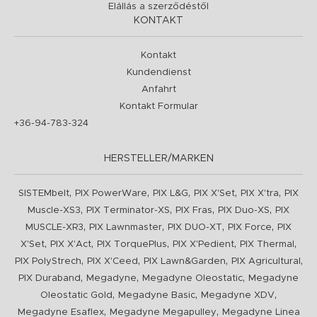
Elállás a szerződéstől
KONTAKT
Kontakt
Kundendienst
Anfahrt
Kontakt Formular
+36-94-783-324
HERSTELLER/MARKEN
,
,
,
,
,
SISTEMbelt
PIX PowerWare
PIX L&G
PIX X'Set
PIX X'tra
PIX
,
,
,
,
Muscle-XS3
PIX Terminator-XS
PIX Fras
PIX Duo-XS
PIX
,
,
,
,
MUSCLE-XR3
PIX Lawnmaster
PIX DUO-XT
PIX Force
PIX
,
,
,
,
,
X'Set
PIX X'Act
PIX TorquePlus
PIX X'Pedient
PIX Thermal
,
,
,
,
PIX PolyStrech
PIX X'Ceed
PIX Lawn&Garden
PIX Agricultural
,
,
,
PIX Duraband
Megadyne
Megadyne Oleostatic
Megadyne
,
,
,
Oleostatic Gold
Megadyne Basic
Megadyne XDV
,
,
Megadyne Esaflex
Megadyne Megapulley
Megadyne Linea