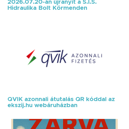
2026.07.20-án újranyit a S.I.S.
Hidraulika Bolt Körmenden
QVIK azonnali átutalás QR kóddal az
ekszij.hu webáruházban