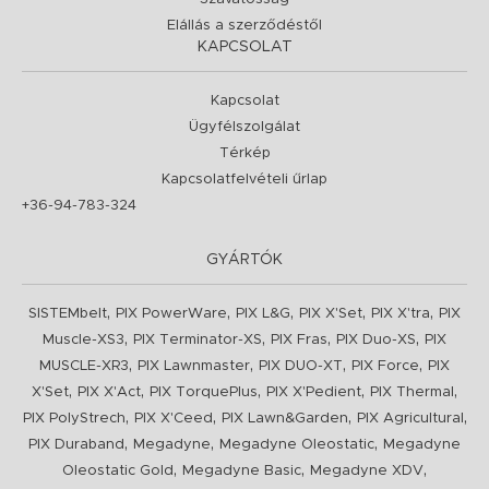
Elállás a szerződéstől
KAPCSOLAT
Kapcsolat
Ügyfélszolgálat
Térkép
Kapcsolatfelvételi űrlap
+36-94-783-324
GYÁRTÓK
,
,
,
,
,
SISTEMbelt
PIX PowerWare
PIX L&G
PIX X'Set
PIX X'tra
PIX
,
,
,
,
Muscle-XS3
PIX Terminator-XS
PIX Fras
PIX Duo-XS
PIX
,
,
,
,
MUSCLE-XR3
PIX Lawnmaster
PIX DUO-XT
PIX Force
PIX
,
,
,
,
,
X'Set
PIX X'Act
PIX TorquePlus
PIX X'Pedient
PIX Thermal
,
,
,
,
PIX PolyStrech
PIX X'Ceed
PIX Lawn&Garden
PIX Agricultural
,
,
,
PIX Duraband
Megadyne
Megadyne Oleostatic
Megadyne
,
,
,
Oleostatic Gold
Megadyne Basic
Megadyne XDV