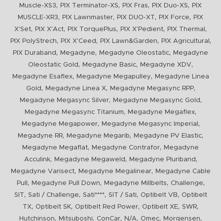
,
,
,
,
Muscle-XS3
PIX Terminator-XS
PIX Fras
PIX Duo-XS
PIX
,
,
,
,
MUSCLE-XR3
PIX Lawnmaster
PIX DUO-XT
PIX Force
PIX
,
,
,
,
,
X'Set
PIX X'Act
PIX TorquePlus
PIX X'Pedient
PIX Thermal
,
,
,
,
PIX PolyStrech
PIX X'Ceed
PIX Lawn&Garden
PIX Agricultural
,
,
,
PIX Duraband
Megadyne
Megadyne Oleostatic
Megadyne
,
,
,
Oleostatic Gold
Megadyne Basic
Megadyne XDV
,
,
Megadyne Esaflex
Megadyne Megapulley
Megadyne Linea
,
,
,
Gold
Megadyne Linea X
Megadyne Megasync RPP
,
,
Megadyne Megasync Silver
Megadyne Megasync Gold
,
,
Megadyne Megasync Titanium
Megadyne Megaflex
,
,
Megadyne Megapower
Megadyne Megasync Imperial
,
,
,
Megadyne RR
Megadyne Megarib
Megadyne PV Elastic
,
,
Megadyne Megaflat
Megadyne Contrafor
Megadyne
,
,
,
Acculink
Megadyne Megaweld
Megadyne Pluriband
,
,
Megadyne Varisect
Megadyne Megalinear
Megadyne Cable
,
,
,
,
Pull
Megadyne Pull Down
Megadyne Millbelts
Challenge
,
,
,
,
,
SIT
Sati / Challenge
Sati****
SIT / Sati
Optibelt VB
Optibelt
,
,
,
,
,
TX
Optibelt SK
Optibelt Red Power
Optibelt XE
SWR
,
,
,
,
,
,
Hutchinson
Mitsuboshi
ConCar
N/A
Omec
Morgensen