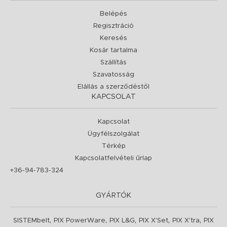
Belépés
Regisztráció
Keresés
Kosár tartalma
Szállítás
Szavatosság
Elállás a szerződéstől
KAPCSOLAT
Kapcsolat
Ügyfélszolgálat
Térkép
Kapcsolatfelvételi űrlap
+36-94-783-324
GYÁRTÓK
,
,
,
,
,
SISTEMbelt
PIX PowerWare
PIX L&G
PIX X'Set
PIX X'tra
PIX