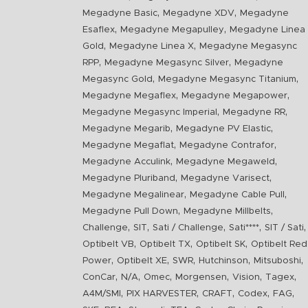
,
,
Megadyne Basic
Megadyne XDV
Megadyne
,
,
Esaflex
Megadyne Megapulley
Megadyne Linea
,
,
Gold
Megadyne Linea X
Megadyne Megasync
,
,
RPP
Megadyne Megasync Silver
Megadyne
,
,
Megasync Gold
Megadyne Megasync Titanium
,
,
Megadyne Megaflex
Megadyne Megapower
,
,
Megadyne Megasync Imperial
Megadyne RR
,
,
Megadyne Megarib
Megadyne PV Elastic
,
,
Megadyne Megaflat
Megadyne Contrafor
,
,
Megadyne Acculink
Megadyne Megaweld
,
,
Megadyne Pluriband
Megadyne Varisect
,
,
Megadyne Megalinear
Megadyne Cable Pull
,
,
Megadyne Pull Down
Megadyne Millbelts
,
,
,
,
,
Challenge
SIT
Sati / Challenge
Sati****
SIT / Sati
,
,
,
Optibelt VB
Optibelt TX
Optibelt SK
Optibelt Red
,
,
,
,
,
Power
Optibelt XE
SWR
Hutchinson
Mitsuboshi
,
,
,
,
,
,
ConCar
N/A
Omec
Morgensen
Vision
Tagex
,
,
,
,
,
A4M/SMI
PIX HARVESTER
CRAFT
Codex
FAG