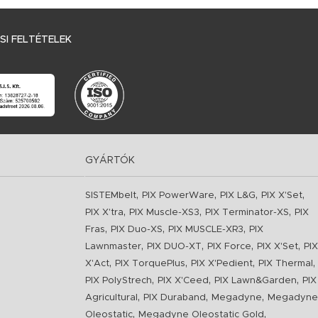
I FELTÉTELEK
GYÁRTÓK
,
,
,
,
SISTEMbelt
PIX PowerWare
PIX L&G
PIX X'Set
,
,
,
PIX X'tra
PIX Muscle-XS3
PIX Terminator-XS
PIX
,
,
,
Fras
PIX Duo-XS
PIX MUSCLE-XR3
PIX
,
,
,
,
Lawnmaster
PIX DUO-XT
PIX Force
PIX X'Set
PIX
,
,
,
,
X'Act
PIX TorquePlus
PIX X'Pedient
PIX Thermal
,
,
,
PIX PolyStrech
PIX X'Ceed
PIX Lawn&Garden
PIX
,
,
,
Agricultural
PIX Duraband
Megadyne
Megadyne
,
,
Oleostatic
Megadyne Oleostatic Gold