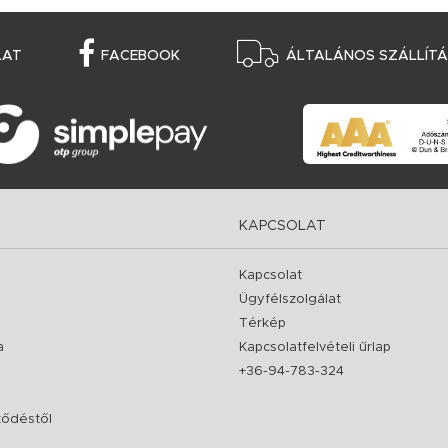
LAT
FACEBOOK
ÁLTALÁNOS SZÁLLÍTÁS
KAPCSOLAT
Kapcsolat
Ügyfélszolgálat
Térkép
a
Kapcsolatfelvételi űrlap
+36-94-783-324
rződéstől