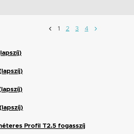
‹
›
1
2
3
4
lapszíj)
lapszíj)
lapszíj)
lapszíj)
éteres Profil T2.5 fogasszíj