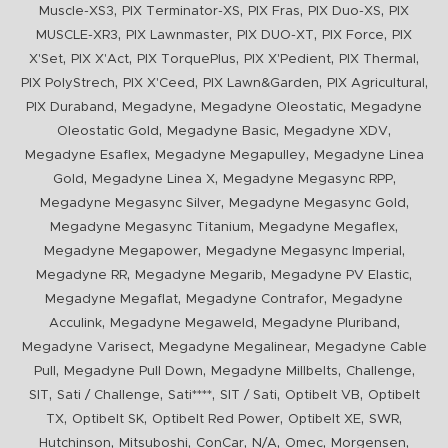
,
,
,
,
Muscle-XS3
PIX Terminator-XS
PIX Fras
PIX Duo-XS
PIX
,
,
,
,
MUSCLE-XR3
PIX Lawnmaster
PIX DUO-XT
PIX Force
PIX
,
,
,
,
,
X'Set
PIX X'Act
PIX TorquePlus
PIX X'Pedient
PIX Thermal
,
,
,
,
PIX PolyStrech
PIX X'Ceed
PIX Lawn&Garden
PIX Agricultural
,
,
,
PIX Duraband
Megadyne
Megadyne Oleostatic
Megadyne
,
,
,
Oleostatic Gold
Megadyne Basic
Megadyne XDV
,
,
Megadyne Esaflex
Megadyne Megapulley
Megadyne Linea
,
,
,
Gold
Megadyne Linea X
Megadyne Megasync RPP
,
,
Megadyne Megasync Silver
Megadyne Megasync Gold
,
,
Megadyne Megasync Titanium
Megadyne Megaflex
,
,
Megadyne Megapower
Megadyne Megasync Imperial
,
,
,
Megadyne RR
Megadyne Megarib
Megadyne PV Elastic
,
,
Megadyne Megaflat
Megadyne Contrafor
Megadyne
,
,
,
Acculink
Megadyne Megaweld
Megadyne Pluriband
,
,
Megadyne Varisect
Megadyne Megalinear
Megadyne Cable
,
,
,
,
Pull
Megadyne Pull Down
Megadyne Millbelts
Challenge
,
,
,
,
,
SIT
Sati / Challenge
Sati****
SIT / Sati
Optibelt VB
Optibelt
,
,
,
,
,
TX
Optibelt SK
Optibelt Red Power
Optibelt XE
SWR
,
,
,
,
,
,
Hutchinson
Mitsuboshi
ConCar
N/A
Omec
Morgensen