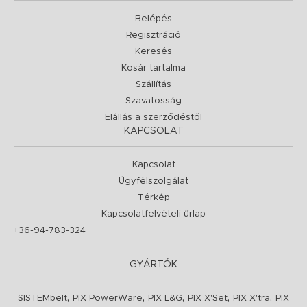
Belépés
Regisztráció
Keresés
Kosár tartalma
Szállítás
Szavatosság
Elállás a szerződéstől
KAPCSOLAT
Kapcsolat
Ügyfélszolgálat
Térkép
Kapcsolatfelvételi űrlap
+36-94-783-324
GYÁRTÓK
,
,
,
,
,
SISTEMbelt
PIX PowerWare
PIX L&G
PIX X'Set
PIX X'tra
PIX