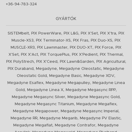
+36-94-783-324
GYÁRTÓK
,
,
,
,
,
SISTEMbelt
PIX PowerWare
PIX L&G
PIX X'Set
PIX X'tra
PIX
,
,
,
,
Muscle-XS3
PIX Terminator-XS
PIX Fras
PIX Duo-XS
PIX
,
,
,
,
MUSCLE-XR3
PIX Lawnmaster
PIX DUO-XT
PIX Force
PIX
,
,
,
,
,
X'Set
PIX X'Act
PIX TorquePlus
PIX X'Pedient
PIX Thermal
,
,
,
,
PIX PolyStrech
PIX X'Ceed
PIX Lawn&Garden
PIX Agricultural
,
,
,
PIX Duraband
Megadyne
Megadyne Oleostatic
Megadyne
,
,
,
Oleostatic Gold
Megadyne Basic
Megadyne XDV
,
,
Megadyne Esaflex
Megadyne Megapulley
Megadyne Linea
,
,
,
Gold
Megadyne Linea X
Megadyne Megasync RPP
,
,
Megadyne Megasync Silver
Megadyne Megasync Gold
,
,
Megadyne Megasync Titanium
Megadyne Megaflex
,
,
Megadyne Megapower
Megadyne Megasync Imperial
,
,
,
Megadyne RR
Megadyne Megarib
Megadyne PV Elastic
,
,
Megadyne Megaflat
Megadyne Contrafor
Megadyne