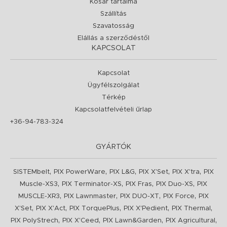
Kosár tartalma
Szállítás
Szavatosság
Elállás a szerződéstől
KAPCSOLAT
Kapcsolat
Ügyfélszolgálat
Térkép
Kapcsolatfelvételi űrlap
+36-94-783-324
GYÁRTÓK
,
,
,
,
,
SISTEMbelt
PIX PowerWare
PIX L&G
PIX X'Set
PIX X'tra
PIX
,
,
,
,
Muscle-XS3
PIX Terminator-XS
PIX Fras
PIX Duo-XS
PIX
,
,
,
,
MUSCLE-XR3
PIX Lawnmaster
PIX DUO-XT
PIX Force
PIX
,
,
,
,
,
X'Set
PIX X'Act
PIX TorquePlus
PIX X'Pedient
PIX Thermal
,
,
,
,
PIX PolyStrech
PIX X'Ceed
PIX Lawn&Garden
PIX Agricultural