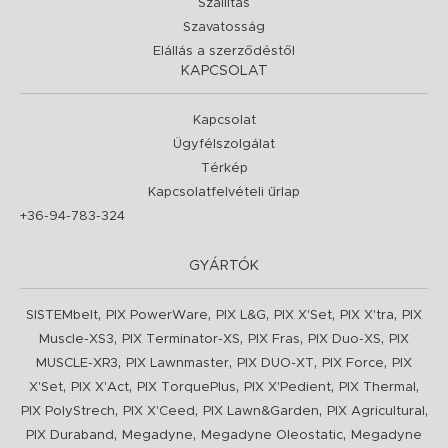
Szállítás
Szavatosság
Elállás a szerződéstől
KAPCSOLAT
Kapcsolat
Ügyfélszolgálat
Térkép
Kapcsolatfelvételi űrlap
+36-94-783-324
GYÁRTÓK
,
,
,
,
,
SISTEMbelt
PIX PowerWare
PIX L&G
PIX X'Set
PIX X'tra
PIX
,
,
,
,
Muscle-XS3
PIX Terminator-XS
PIX Fras
PIX Duo-XS
PIX
,
,
,
,
MUSCLE-XR3
PIX Lawnmaster
PIX DUO-XT
PIX Force
PIX
,
,
,
,
,
X'Set
PIX X'Act
PIX TorquePlus
PIX X'Pedient
PIX Thermal
,
,
,
,
PIX PolyStrech
PIX X'Ceed
PIX Lawn&Garden
PIX Agricultural
,
,
,
PIX Duraband
Megadyne
Megadyne Oleostatic
Megadyne