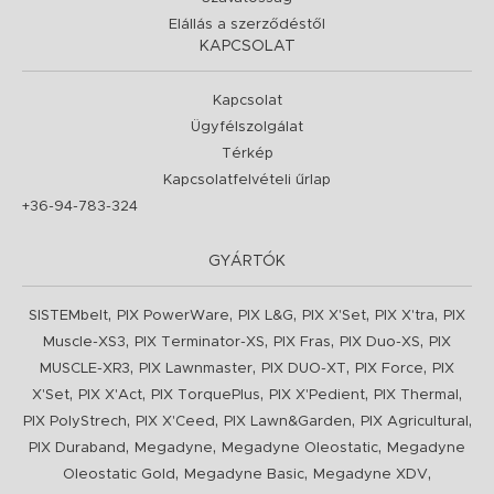
Elállás a szerződéstől
KAPCSOLAT
Kapcsolat
Ügyfélszolgálat
Térkép
Kapcsolatfelvételi űrlap
+36-94-783-324
GYÁRTÓK
,
,
,
,
,
SISTEMbelt
PIX PowerWare
PIX L&G
PIX X'Set
PIX X'tra
PIX
,
,
,
,
Muscle-XS3
PIX Terminator-XS
PIX Fras
PIX Duo-XS
PIX
,
,
,
,
MUSCLE-XR3
PIX Lawnmaster
PIX DUO-XT
PIX Force
PIX
,
,
,
,
,
X'Set
PIX X'Act
PIX TorquePlus
PIX X'Pedient
PIX Thermal
,
,
,
,
PIX PolyStrech
PIX X'Ceed
PIX Lawn&Garden
PIX Agricultural
,
,
,
PIX Duraband
Megadyne
Megadyne Oleostatic
Megadyne
,
,
,
Oleostatic Gold
Megadyne Basic
Megadyne XDV