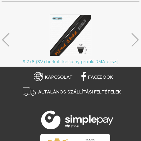
9,7x8 (3V) burkolt keskeny profilú RMA ékszíj
KAPCSOLAT
FACEBOOK
ÁLTALÁNOS SZÁLLÍTÁSI FELTÉTELEK