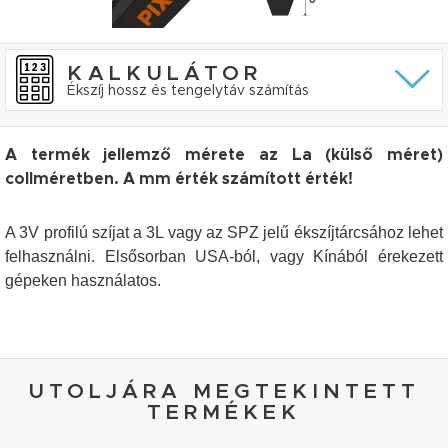
KALKULÁTOR
Ékszíj hossz és tengelytáv számítás
A termék jellemző mérete az La (külső méret)
collméretben. A mm érték számított érték!
A 3V profilú szíjat a 3L vagy az SPZ jelű ékszíjtárcsához lehet
felhasználni. Elsősorban USA-ból, vagy Kínából érekezett
gépeken használatos.
UTOLJÁRA MEGTEKINTETT
TERMÉKEK