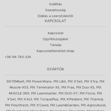
Szállítás
Szavatosság
Elállás a szerződéstől
KAPCSOLAT
Kapcsolat
Ügyfélszolgálat
Térkép
Kapcsolatfelvételi űrlap
+36-94-783-324
GYÁRTÓK
,
,
,
,
,
SISTEMbelt
PIX PowerWare
PIX L&G
PIX X'Set
PIX X'tra
PIX
,
,
,
,
Muscle-XS3
PIX Terminator-XS
PIX Fras
PIX Duo-XS
PIX
,
,
,
,
MUSCLE-XR3
PIX Lawnmaster
PIX DUO-XT
PIX Force
PIX
,
,
,
,
,
X'Set
PIX X'Act
PIX TorquePlus
PIX X'Pedient
PIX Thermal
,
,
,
,
PIX PolyStrech
PIX X'Ceed
PIX Lawn&Garden
PIX Agricultural