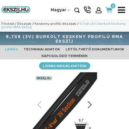
0
Magyar
Főoldal
/
Ékszijak
/
Keskeny profilú ékszíjak
/
9,7x8 (3V) burkolt keskeny
profilú RMA ékszíj
9,7X8 (3V) BURKOLT KESKENY PROFILÚ RMA
ÉKSZÍJ
LEÍRÁS
TECHNIKAI ADATOK
LETÖLTHETŐ DOKUMENTUMOK
KAPCSOLÓDÓ TERMÉKEK
LEÍRÁS MEGJELENÍTÉSE