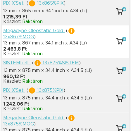
PIX X'Set
(
13x865%PIX
)
13 mm x 865 mm
x 34.1 inch
x A34
(Li)
1 215,39 Ft
Készlet:
Raktáron
Megadyne Oleostatic Gold
(
13x867%MOG
)
13 mm x 867 mm
x 34.1 inch
x A34
(Li)
2 463,8 Ft
Készlet:
Raktáron
SISTEMbelt
(
13x875%SISTEM
)
13 mm x 875 mm
x 34.4 inch
x A34.5
(Li)
960,12 Ft
Készlet:
Raktáron
PIX X'Set
(
13x875%PIX
)
13 mm x 875 mm
x 34.4 inch
x A34.5
(Li)
1 242,06 Ft
Készlet:
Raktáron
Megadyne Oleostatic Gold
(
13x875%MOG
)
13 mm x 875 mm
x 34.4 inch
x A34.5
(Li)