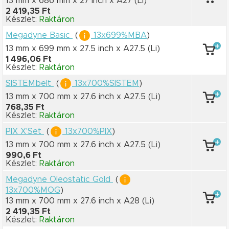
13 mm x 686 mm
x 27 inch
x A27
(Li)
2 419,35 Ft
Készlet:
Raktáron
Megadyne Basic
(
13x699%MBA
)
13 mm x 699 mm
x 27.5 inch
x A27.5
(Li)
1 496,06 Ft
Készlet:
Raktáron
SISTEMbelt
(
13x700%SISTEM
)
13 mm x 700 mm
x 27.6 inch
x A27.5
(Li)
768,35 Ft
Készlet:
Raktáron
PIX X'Set
(
13x700%PIX
)
13 mm x 700 mm
x 27.6 inch
x A27.5
(Li)
990,6 Ft
Készlet:
Raktáron
Megadyne Oleostatic Gold
(
13x700%MOG
)
13 mm x 700 mm
x 27.6 inch
x A28
(Li)
2 419,35 Ft
Készlet:
Raktáron