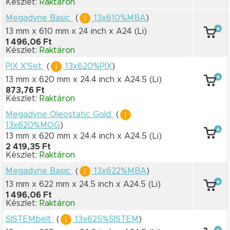
Készlet:
Raktáron
Megadyne Basic
(
13x610%MBA
)
13 mm x 610 mm
x 24 inch
x A24
(Li)
1 496,06 Ft
Készlet:
Raktáron
PIX X'Set
(
13x620%PIX
)
13 mm x 620 mm
x 24.4 inch
x A24.5
(Li)
873,76 Ft
Készlet:
Raktáron
Megadyne Oleostatic Gold
(
13x620%MOG
)
13 mm x 620 mm
x 24.4 inch
x A24.5
(Li)
2 419,35 Ft
Készlet:
Raktáron
Megadyne Basic
(
13x622%MBA
)
13 mm x 622 mm
x 24.5 inch
x A24.5
(Li)
1 496,06 Ft
Készlet:
Raktáron
SISTEMbelt
(
13x625%SISTEM
)