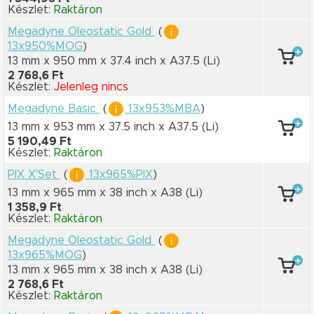
Készlet:
Raktáron
Megadyne Oleostatic Gold
(
13x950%MOG
)
13 mm x 950 mm
x 37.4 inch
x A37.5
(Li)
2 768,6 Ft
Készlet:
Jelenleg nincs
Megadyne Basic
(
13x953%MBA
)
13 mm x 953 mm
x 37.5 inch
x A37.5
(Li)
5 190,49 Ft
Készlet:
Raktáron
PIX X'Set
(
13x965%PIX
)
13 mm x 965 mm
x 38 inch
x A38
(Li)
1 358,9 Ft
Készlet:
Raktáron
Megadyne Oleostatic Gold
(
13x965%MOG
)
13 mm x 965 mm
x 38 inch
x A38
(Li)
2 768,6 Ft
Készlet:
Raktáron