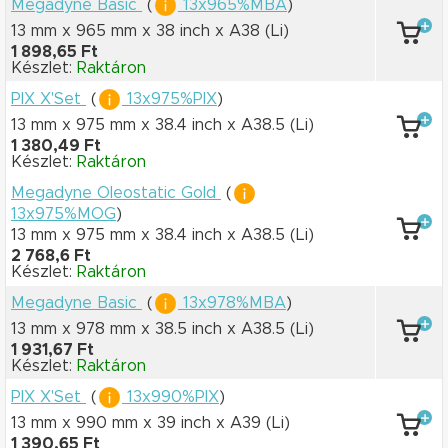
Megadyne Basic
(
13x965%MBA
)
13 mm x 965 mm
x 38 inch
x A38
(Li)
1 898,65 Ft
Készlet:
Raktáron
PIX X'Set
(
13x975%PIX
)
13 mm x 975 mm
x 38.4 inch
x A38.5
(Li)
1 380,49 Ft
Készlet:
Raktáron
Megadyne Oleostatic Gold
(
13x975%MOG
)
13 mm x 975 mm
x 38.4 inch
x A38.5
(Li)
2 768,6 Ft
Készlet:
Raktáron
Megadyne Basic
(
13x978%MBA
)
13 mm x 978 mm
x 38.5 inch
x A38.5
(Li)
1 931,67 Ft
Készlet:
Raktáron
PIX X'Set
(
13x990%PIX
)
13 mm x 990 mm
x 39 inch
x A39
(Li)
1 390,65 Ft