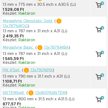
13 mm x 775 mm
x 30.5 inch
x A30.5
(Li)
1 529,08 Ft
Készlet:
Raktáron
Megadyne Oleostatic Gold
(
13x787%MOG
)
13 mm x 787 mm
x 31 inch
x A31
(Li)
2 419,35 Ft
Készlet:
Raktáron
Megadyne Basic
(
13x787%MBA
)
13 mm x 787 mm
x 31 inch
x A31
(Li)
1 545,59 Ft
Készlet:
Raktáron
PIX X'Set
(
13x790%PIX
)
13 mm x 790 mm
x 31.1 inch
x A31
(Li)
1 108,71 Ft
Készlet:
Raktáron
SISTEMbelt
(
13x800%SISTEM
)
13 mm x 800 mm
x 31.5 inch
x A31.5
(Li)
877,57 Ft