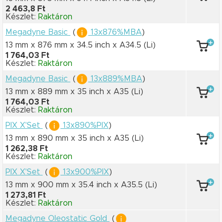
2 463,8 Ft
Készlet:
Raktáron
Megadyne Basic
(
13x876%MBA
)
13 mm x 876 mm
x 34.5 inch
x A34.5
(Li)
1 764,03 Ft
Készlet:
Raktáron
Megadyne Basic
(
13x889%MBA
)
13 mm x 889 mm
x 35 inch
x A35
(Li)
1 764,03 Ft
Készlet:
Raktáron
PIX X'Set
(
13x890%PIX
)
13 mm x 890 mm
x 35 inch
x A35
(Li)
1 262,38 Ft
Készlet:
Raktáron
PIX X'Set
(
13x900%PIX
)
13 mm x 900 mm
x 35.4 inch
x A35.5
(Li)
1 273,81 Ft
Készlet:
Raktáron
Megadyne Oleostatic Gold
(