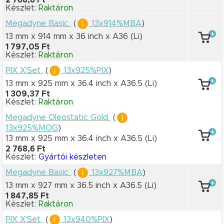
2 768,6 Ft
Készlet:
Raktáron
Megadyne Basic
(
13x914%MBA
)
13 mm x 914 mm
x 36 inch
x A36
(Li)
1 797,05 Ft
Készlet:
Raktáron
PIX X'Set
(
13x925%PIX
)
13 mm x 925 mm
x 36.4 inch
x A36.5
(Li)
1 309,37 Ft
Készlet:
Raktáron
Megadyne Oleostatic Gold
(
13x925%MOG
)
13 mm x 925 mm
x 36.4 inch
x A36.5
(Li)
2 768,6 Ft
Készlet:
Gyártói készleten
Megadyne Basic
(
13x927%MBA
)
13 mm x 927 mm
x 36.5 inch
x A36.5
(Li)
1 847,85 Ft
Készlet:
Raktáron
PIX X'Set
(
13x940%PIX
)