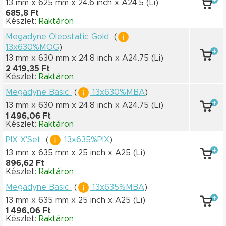
13 mm x 625 mm
x 24.6 inch
x A24.5
(Li)
685,8 Ft
Készlet:
Raktáron
Megadyne Oleostatic Gold
(
13x630%MOG
)
13 mm x 630 mm
x 24.8 inch
x A24.75
(Li)
2 419,35 Ft
Készlet:
Raktáron
Megadyne Basic
(
13x630%MBA
)
13 mm x 630 mm
x 24.8 inch
x A24.75
(Li)
1 496,06 Ft
Készlet:
Raktáron
PIX X'Set
(
13x635%PIX
)
13 mm x 635 mm
x 25 inch
x A25
(Li)
896,62 Ft
Készlet:
Raktáron
Megadyne Basic
(
13x635%MBA
)
13 mm x 635 mm
x 25 inch
x A25
(Li)
1 496,06 Ft
Készlet:
Raktáron