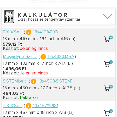
KALKULÁTOR
Ékszíj hossz és tengelytáv számítás
PIX X'Set
(
13x410%PIX
)
13 mm x 410 mm
x 16.1 inch
x A16
(Li)
579,12 Ft
Készlet:
Jelenleg nincs
Megadyne Basic
(
13x432%MBA
)
13 mm x 432 mm
x 17 inch
x A17
(Li)
1 496,06 Ft
Készlet:
Jelenleg nincs
SISTEMbelt
(
13x450%SISTEM
)
13 mm x 450 mm
x 17.7 inch
x A17.5
(Li)
494,03 Ft
Készlet:
Raktáron
PIX X'Set
(
13x457%PIX
)
13 mm x 457 mm
x 18 inch
x A18
(Li)