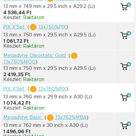
13 mm x 749 mm
x 29.5 inch
x A29.2
(Li)
4 536,44 Ft
Készlet:
Raktáron
PIX X'Set
(
13x750%PIX
)
13 mm x 750 mm
x 29.5 inch
x A29.5
(Li)
1 061,72 Ft
Készlet:
Raktáron
Megadyne Oleostatic Gold
(
13x750%MOG
)
13 mm x 750 mm
x 29.5 inch
x A29.5
(Li)
2 419,35 Ft
Készlet:
Raktáron
PIX X'Set
(
13x760%PIX
)
13 mm x 760 mm
x 29.9 inch
x A30
(Li)
1 074,42 Ft
Készlet:
Raktáron
Megadyne Basic
(
13x762%MBA
)
13 mm x 762 mm
x 30 inch
x A30
(Li)
1 496,06 Ft