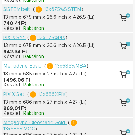
Készlet:
Raktáron
SISTEMbelt
(
13x675%SISTEM
)
13 mm x 675 mm
x 26.6 inch
x A26.5
(Li)
740,41 Ft
Készlet:
Raktáron
PIX X'Set
(
13x675%PIX
)
13 mm x 675 mm
x 26.6 inch
x A26.5
(Li)
942,34 Ft
Készlet:
Raktáron
Megadyne Basic
(
13x685%MBA
)
13 mm x 685 mm
x 27 inch
x A27
(Li)
1 496,06 Ft
Készlet:
Raktáron
PIX X'Set
(
13x686%PIX
)
13 mm x 686 mm
x 27 inch
x A27
(Li)
969,01 Ft
Készlet:
Raktáron
Megadyne Oleostatic Gold
(
13x686%MOG
)