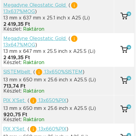
Megadyne Oleostatic Gold
(
13x637%MOG
)
13 mm x 637 mm
x 25.1 inch
x A25
(Li)
2 419,35 Ft
Készlet:
Raktáron
Megadyne Oleostatic Gold
(
13x647%MOG
)
13 mm x 647 mm
x 25.5 inch
x A25.5
(Li)
2 419,35 Ft
Készlet:
Raktáron
SISTEMbelt
(
13x650%SISTEM
)
13 mm x 650 mm
x 25.6 inch
x A25.5
(Li)
713,74 Ft
Készlet:
Raktáron
PIX X'Set
(
13x650%PIX
)
13 mm x 650 mm
x 25.6 inch
x A25.5
(Li)
920,75 Ft
Készlet:
Raktáron
PIX X'Set
(
13x660%PIX
)