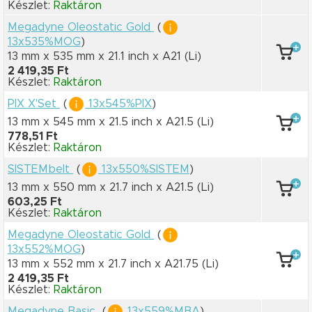
Készlet:
Raktáron
Megadyne Oleostatic Gold
(
13x535%MOG
)
13 mm x 535 mm
x 21.1 inch
x A21
(Li)
2 419,35 Ft
Készlet:
Raktáron
PIX X'Set
(
13x545%PIX
)
13 mm x 545 mm
x 21.5 inch
x A21.5
(Li)
778,51 Ft
Készlet:
Raktáron
SISTEMbelt
(
13x550%SISTEM
)
13 mm x 550 mm
x 21.7 inch
x A21.5
(Li)
603,25 Ft
Készlet:
Raktáron
Megadyne Oleostatic Gold
(
13x552%MOG
)
13 mm x 552 mm
x 21.7 inch
x A21.75
(Li)
2 419,35 Ft
Készlet:
Raktáron
Megadyne Basic
(
13x559%MBA
)