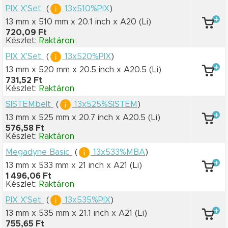
PIX X'Set
(
13x510%PIX
)
13 mm x 510 mm
x 20.1 inch
x A20
(Li)
720,09 Ft
Készlet:
Raktáron
PIX X'Set
(
13x520%PIX
)
13 mm x 520 mm
x 20.5 inch
x A20.5
(Li)
731,52 Ft
Készlet:
Raktáron
SISTEMbelt
(
13x525%SISTEM
)
13 mm x 525 mm
x 20.7 inch
x A20.5
(Li)
576,58 Ft
Készlet:
Raktáron
Megadyne Basic
(
13x533%MBA
)
13 mm x 533 mm
x 21 inch
x A21
(Li)
1 496,06 Ft
Készlet:
Raktáron
PIX X'Set
(
13x535%PIX
)
13 mm x 535 mm
x 21.1 inch
x A21
(Li)
755,65 Ft