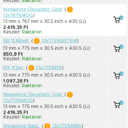
Készlet:
Raktáron
Megadyne Oleostatic Gold
(
13x767%MOG
)
13 mm x 767 mm
x 30.2 inch
x A30
(Li)
2 419,35 Ft
Készlet:
Raktáron
SISTEMbelt
(
13x775%SISTEM
)
13 mm x 775 mm
x 30.5 inch
x A30.5
(Li)
850,9 Ft
Készlet:
Raktáron
PIX X'Set
(
13x775%PIX
)
13 mm x 775 mm
x 30.5 inch
x A30.5
(Li)
1 097,28 Ft
Készlet:
Raktáron
Megadyne Oleostatic Gold
(
13x775%MOG
)
13 mm x 775 mm
x 30.5 inch
x A30.5
(Li)
2 419,35 Ft
Készlet:
Raktáron
Megadyne Basic
(
13x775%MBA
)