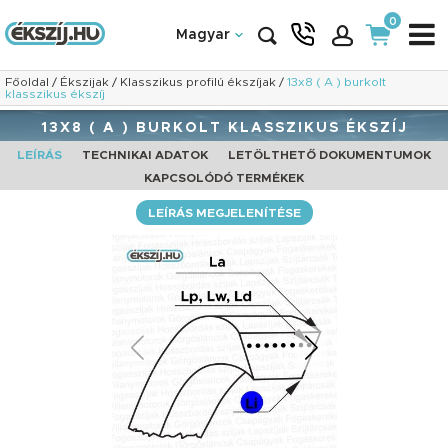
0
Magyar
Főoldal
/
Ékszijak
/
Klasszikus profilú ékszíjak
/
13x8 ( A ) burkolt
klasszikus ékszíj
13X8 ( A ) BURKOLT KLASSZIKUS ÉKSZÍJ
LEÍRÁS
TECHNIKAI ADATOK
LETÖLTHETŐ DOKUMENTUMOK
KAPCSOLÓDÓ TERMÉKEK
LEÍRÁS MEGJELENÍTÉSE