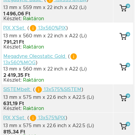
13 mm x 559 mm
x 22 inch
x A22
(Li)
1 496,06 Ft
Készlet:
Raktáron
PIX X'Set
(
13x560%PIX
)
13 mm x 560 mm
x 22 inch
x A22
(Li)
791,21 Ft
Készlet:
Raktáron
Megadyne Oleostatic Gold
(
13x560%MOG
)
13 mm x 560 mm
x 22 inch
x A22
(Li)
2 419,35 Ft
Készlet:
Raktáron
SISTEMbelt
(
13x575%SISTEM
)
13 mm x 575 mm
x 22.6 inch
x A22.5
(Li)
631,19 Ft
Készlet:
Raktáron
PIX X'Set
(
13x575%PIX
)
13 mm x 575 mm
x 22.6 inch
x A22.5
(Li)
815,34 Ft