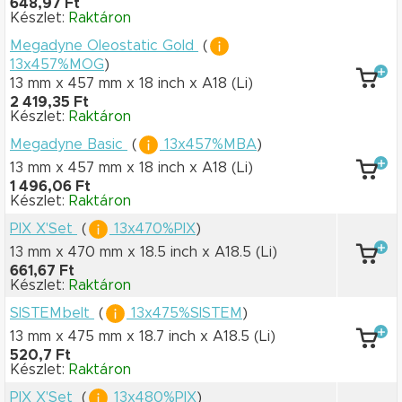
648,97 Ft
Készlet:
Raktáron
Megadyne Oleostatic Gold
(
13x457%MOG
)
13 mm x 457 mm
x 18 inch
x A18
(Li)
2 419,35 Ft
Készlet:
Raktáron
Megadyne Basic
(
13x457%MBA
)
13 mm x 457 mm
x 18 inch
x A18
(Li)
1 496,06 Ft
Készlet:
Raktáron
PIX X'Set
(
13x470%PIX
)
13 mm x 470 mm
x 18.5 inch
x A18.5
(Li)
661,67 Ft
Készlet:
Raktáron
SISTEMbelt
(
13x475%SISTEM
)
13 mm x 475 mm
x 18.7 inch
x A18.5
(Li)
520,7 Ft
Készlet:
Raktáron
PIX X'Set
(
13x480%PIX
)