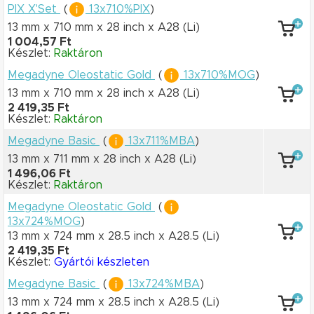
PIX X'Set
(
13x710%PIX
)
13 mm x 710 mm
x 28 inch
x A28
(Li)
1 004,57 Ft
Készlet:
Raktáron
Megadyne Oleostatic Gold
(
13x710%MOG
)
13 mm x 710 mm
x 28 inch
x A28
(Li)
2 419,35 Ft
Készlet:
Raktáron
Megadyne Basic
(
13x711%MBA
)
13 mm x 711 mm
x 28 inch
x A28
(Li)
1 496,06 Ft
Készlet:
Raktáron
Megadyne Oleostatic Gold
(
13x724%MOG
)
13 mm x 724 mm
x 28.5 inch
x A28.5
(Li)
2 419,35 Ft
Készlet:
Gyártói készleten
Megadyne Basic
(
13x724%MBA
)
13 mm x 724 mm
x 28.5 inch
x A28.5
(Li)