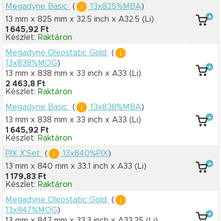
Megadyne Basic
(
13x825%MBA
)
13 mm x 825 mm
x 32.5 inch
x A32.5
(Li)
1 645,92 Ft
Készlet:
Raktáron
Megadyne Oleostatic Gold
(
13x838%MOG
)
13 mm x 838 mm
x 33 inch
x A33
(Li)
2 463,8 Ft
Készlet:
Raktáron
Megadyne Basic
(
13x838%MBA
)
13 mm x 838 mm
x 33 inch
x A33
(Li)
1 645,92 Ft
Készlet:
Raktáron
PIX X'Set
(
13x840%PIX
)
13 mm x 840 mm
x 33.1 inch
x A33
(Li)
1 179,83 Ft
Készlet:
Raktáron
Megadyne Oleostatic Gold
(
13x847%MOG
)
13 mm x 847 mm
x 33.3 inch
x A33.25
(Li)