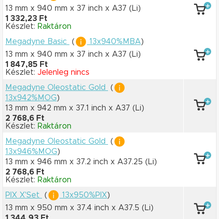
13 mm x 940 mm
x 37 inch
x A37
(Li)
1 332,23 Ft
Készlet:
Raktáron
Megadyne Basic
(
13x940%MBA
)
13 mm x 940 mm
x 37 inch
x A37
(Li)
1 847,85 Ft
Készlet:
Jelenleg nincs
Megadyne Oleostatic Gold
(
13x942%MOG
)
13 mm x 942 mm
x 37.1 inch
x A37
(Li)
2 768,6 Ft
Készlet:
Raktáron
Megadyne Oleostatic Gold
(
13x946%MOG
)
13 mm x 946 mm
x 37.2 inch
x A37.25
(Li)
2 768,6 Ft
Készlet:
Raktáron
PIX X'Set
(
13x950%PIX
)
13 mm x 950 mm
x 37.4 inch
x A37.5
(Li)
1 344,93 Ft