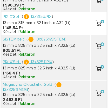
13 mm x 813 mm
x 32 inch
x A32
(Li)
1 596,39 Ft
Készlet:
Raktáron
PIX X'Set
(
13x815%PIX
)
13 mm x 815 mm
x 32.1 inch
x A32
(Li)
1 145,54 Ft
Készlet:
Raktáron
SISTEMbelt
(
13x825%SISTEM
)
13 mm x 825 mm
x 32.5 inch
x A32.5
(Li)
905,51 Ft
Készlet:
Raktáron
PIX X'Set
(
13x825%PIX
)
13 mm x 825 mm
x 32.5 inch
x A32.5
(Li)
1 168,4 Ft
Készlet:
Raktáron
Megadyne Oleostatic Gold
(
13x825%MOG
)
13 mm x 825 mm
x 32.5 inch
x A32.5
(Li)
2 463,8 Ft
Készlet:
Raktáron