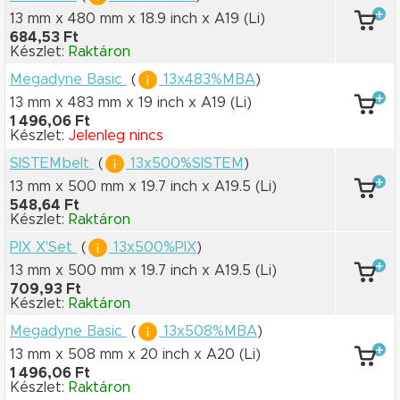
13 mm x 480 mm
x 18.9 inch
x A19
(Li)
684,53 Ft
Készlet:
Raktáron
Megadyne Basic
(
13x483%MBA
)
13 mm x 483 mm
x 19 inch
x A19
(Li)
1 496,06 Ft
Készlet:
Jelenleg nincs
SISTEMbelt
(
13x500%SISTEM
)
13 mm x 500 mm
x 19.7 inch
x A19.5
(Li)
548,64 Ft
Készlet:
Raktáron
PIX X'Set
(
13x500%PIX
)
13 mm x 500 mm
x 19.7 inch
x A19.5
(Li)
709,93 Ft
Készlet:
Raktáron
Megadyne Basic
(
13x508%MBA
)
13 mm x 508 mm
x 20 inch
x A20
(Li)
1 496,06 Ft
Készlet:
Raktáron