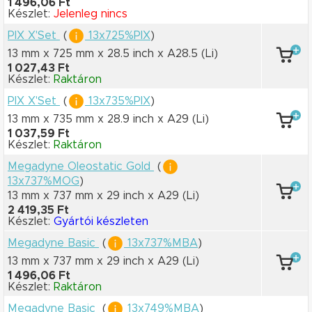
1 496,06 Ft
Készlet:
Jelenleg nincs
PIX X'Set
(
13x725%PIX
)
13 mm x 725 mm
x 28.5 inch
x A28.5
(Li)
1 027,43 Ft
Készlet:
Raktáron
PIX X'Set
(
13x735%PIX
)
13 mm x 735 mm
x 28.9 inch
x A29
(Li)
1 037,59 Ft
Készlet:
Raktáron
Megadyne Oleostatic Gold
(
13x737%MOG
)
13 mm x 737 mm
x 29 inch
x A29
(Li)
2 419,35 Ft
Készlet:
Gyártói készleten
Megadyne Basic
(
13x737%MBA
)
13 mm x 737 mm
x 29 inch
x A29
(Li)
1 496,06 Ft
Készlet:
Raktáron
Megadyne Basic
(
13x749%MBA
)