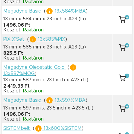
Készlet:
Raktáron
Megadyne Basic
(
13x584%MBA
)
13 mm x 584 mm
x 23 inch
x A23
(Li)
1 496,06 Ft
Készlet:
Raktáron
PIX X'Set
(
13x585%PIX
)
13 mm x 585 mm
x 23 inch
x A23
(Li)
825,5 Ft
Készlet:
Raktáron
Megadyne Oleostatic Gold
(
13x587%MOG
)
13 mm x 587 mm
x 23.1 inch
x A23
(Li)
2 419,35 Ft
Készlet:
Raktáron
Megadyne Basic
(
13x597%MBA
)
13 mm x 597 mm
x 23.5 inch
x A23.5
(Li)
1 496,06 Ft
Készlet:
Raktáron
SISTEMbelt
(
13x600%SISTEM
)