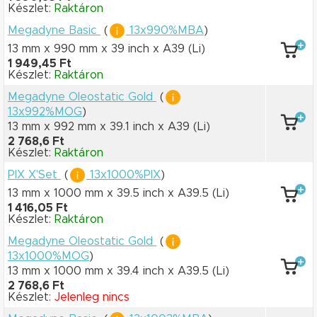
Készlet:
Raktáron
Megadyne Basic
(
13x990%MBA
)
13 mm x 990 mm
x 39 inch
x A39
(Li)
1 949,45 Ft
Készlet:
Raktáron
Megadyne Oleostatic Gold
(
13x992%MOG
)
13 mm x 992 mm
x 39.1 inch
x A39
(Li)
2 768,6 Ft
Készlet:
Raktáron
PIX X'Set
(
13x1000%PIX
)
13 mm x 1000 mm
x 39.5 inch
x A39.5
(Li)
1 416,05 Ft
Készlet:
Raktáron
Megadyne Oleostatic Gold
(
13x1000%MOG
)
13 mm x 1000 mm
x 39.4 inch
x A39.5
(Li)
2 768,6 Ft
Készlet:
Jelenleg nincs