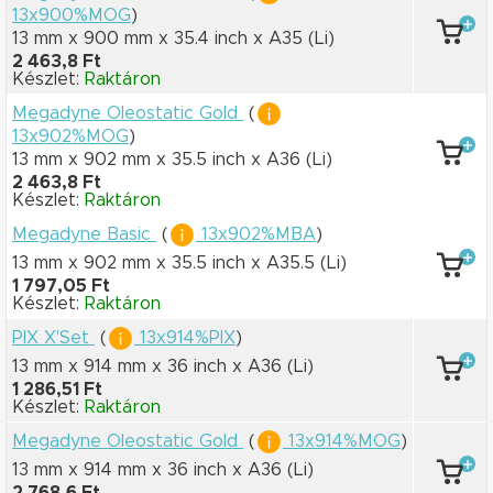
13x900%MOG
)
13 mm x 900 mm
x 35.4 inch
x A35
(Li)
2 463,8 Ft
Készlet:
Raktáron
Megadyne Oleostatic Gold
(
13x902%MOG
)
13 mm x 902 mm
x 35.5 inch
x A36
(Li)
2 463,8 Ft
Készlet:
Raktáron
Megadyne Basic
(
13x902%MBA
)
13 mm x 902 mm
x 35.5 inch
x A35.5
(Li)
1 797,05 Ft
Készlet:
Raktáron
PIX X'Set
(
13x914%PIX
)
13 mm x 914 mm
x 36 inch
x A36
(Li)
1 286,51 Ft
Készlet:
Raktáron
Megadyne Oleostatic Gold
(
13x914%MOG
)
13 mm x 914 mm
x 36 inch
x A36
(Li)