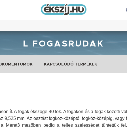
L FOGASRUDAK
DOKUMENTUMOK
KAPCSOLÓDÓ TERMÉKEK
asonlít. A fogak ékszöge 40 fok. A fogakon és a fogak közötti v
zaz 9,525 mm. Az osztást fogköz-középtől fogköz-középig, vagy 
 Méret3 mezőben pedig a teljes szélességet tüntettük fel. 