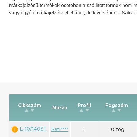
márkajelzésű termékek esetében a szállított termék nem 
vagy egyéb márkajelzéssel ellátott, de kivitelében a Sativa
Cikkszám
Profil
Fogszám
Márka
L-10/140ST
Sati****
L
10 fog