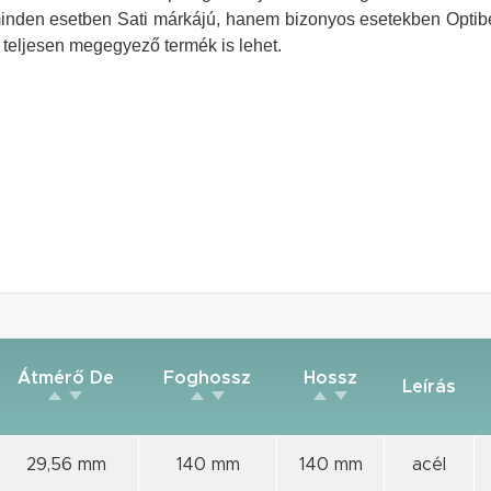
minden esetben Sati márkájú, hanem bizonyos esetekben Optibe
l teljesen megegyező termék is lehet.
Átmérő De
Foghossz
Hossz
Leírás
29,56 mm
140 mm
140 mm
acél