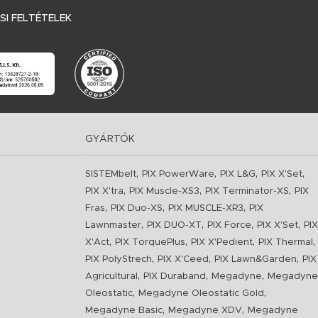
I FELTÉTELEK
GYÁRTÓK
,
,
,
,
SISTEMbelt
PIX PowerWare
PIX L&G
PIX X'Set
,
,
,
PIX X'tra
PIX Muscle-XS3
PIX Terminator-XS
PIX
,
,
,
Fras
PIX Duo-XS
PIX MUSCLE-XR3
PIX
,
,
,
,
Lawnmaster
PIX DUO-XT
PIX Force
PIX X'Set
PIX
,
,
,
,
X'Act
PIX TorquePlus
PIX X'Pedient
PIX Thermal
,
,
,
PIX PolyStrech
PIX X'Ceed
PIX Lawn&Garden
PIX
,
,
,
Agricultural
PIX Duraband
Megadyne
Megadyne
,
,
Oleostatic
Megadyne Oleostatic Gold
,
,
Megadyne Basic
Megadyne XDV
Megadyne