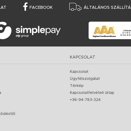
LAT
FACEBOOK
ÁLTALÁNOS SZÁLLÍTÁS
KAPCSOLAT
Kapcsolat
Ügyfélszolgálat
Térkép
a
Kapcsolatfelvételi űrlap
+36-94-783-324
rződéstől