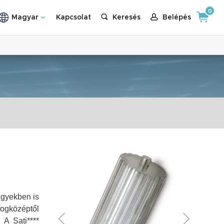
0
Magyar
Kapcsolat
Keresés
Belépés
ölgyekben is
fogközéptől
A Sati****