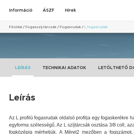
Információ
ÁSZF
Hírek
Főoldal
/
Fogasszíj tárcsák
/
Fogasrudak
/
L fogasrudak
LEÍRÁS
TECHNIKAI ADATOK
LETÖLTHETŐ 
Leírás
Az L profilú fogasrudak oldalsó profilja egy fogaskerékre h
egyforma szélességű. Az L szíjtárcsák osztása 3/8 coll, a
fogközépig mérhetjük. A Méret2 mezőben a fogszámot, a