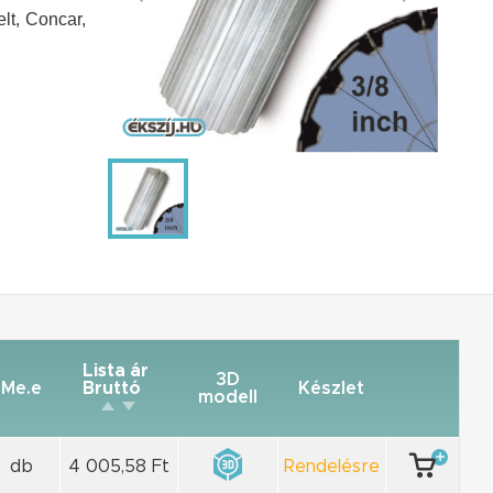
lt, Concar,
Lista ár
3D
Me.e
Bruttó
Készlet
modell
db
4 005,58 Ft
Rendelésre