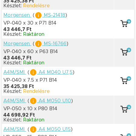
35 425,38 Ft
Készlet:
Rendelésre
Morgensen
(
MS-21418
)
VP-040 x 30
x P71 B14
43 446,7 Ft
Készlet:
Raktáron
Morgensen
(
MS-16766
)
VP-040 x 60
x P63 B14
43 446,7 Ft
Készlet:
Raktáron
A4M/SMI
(
A4 M040 U7,5
)
VP-040 x 7.5
x P71 B14
35 425,38 Ft
Készlet:
Rendelésre
A4M/SMI
(
A4 M050 U10
)
VP-050 x 10
x P80 B14
44 698,92 Ft
Készlet:
Raktáron
A4M/SMI
(
A4 M050 U15
)