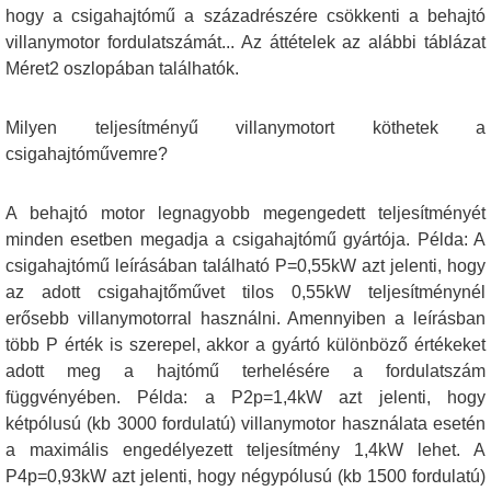
hogy a csigahajtómű a századrészére csökkenti a behajtó
villanymotor fordulatszámát... Az áttételek az alábbi táblázat
Méret2 oszlopában találhatók.
Milyen teljesítményű villanymotort köthetek a
csigahajtóművemre?
A behajtó motor legnagyobb megengedett teljesítményét
minden esetben megadja a csigahajtómű gyártója. Példa: A
csigahajtómű leírásában található P=0,55kW azt jelenti, hogy
az adott csigahajtőművet tilos 0,55kW teljesítménynél
erősebb villanymotorral használni. Amennyiben a leírásban
több P érték is szerepel, akkor a gyártó különböző értékeket
adott meg a hajtómű terhelésére a fordulatszám
függvényében. Példa: a P2p=1,4kW azt jelenti, hogy
kétpólusú (kb 3000 fordulatú) villanymotor használata esetén
a maximális engedélyezett teljesítmény 1,4kW lehet. A
P4p=0,93kW azt jelenti, hogy négypólusú (kb 1500 fordulatú)