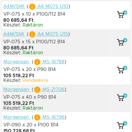
A4M/SMI
(
A4 M075 U10
)
VP-075 x 10
x P100/112 B14
80 685,64 Ft
Készlet:
Raktáron
A4M/SMI
(
A4 M075 U15
)
VP-075 x 15
x P100/112 B14
80 685,64 Ft
Készlet:
Raktáron
Morgensen
(
MS-16788
)
VP-075 x 20
x P90 B14
105 519,22 Ft
Készlet:
Rendelésre
Morgensen
(
MS-21706
)
VP-075 x 40
x P90 B14
105 519,22 Ft
Készlet:
Raktáron
Morgensen
(
MS-16796
)
VP-090 x 20
x P100 B14
150 728,68 Ft