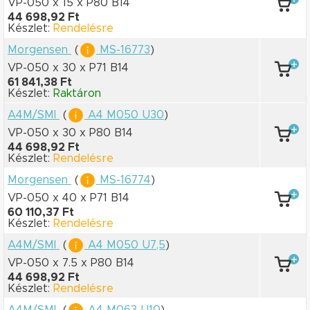
VP-050 x 15
x P80 B14
44 698,92 Ft
Készlet:
Rendelésre
Morgensen
(
MS-16773
)
VP-050 x 30
x P71 B14
61 841,38 Ft
Készlet:
Raktáron
A4M/SMI
(
A4 M050 U30
)
VP-050 x 30
x P80 B14
44 698,92 Ft
Készlet:
Rendelésre
Morgensen
(
MS-16774
)
VP-050 x 40
x P71 B14
60 110,37 Ft
Készlet:
Rendelésre
A4M/SMI
(
A4 M050 U7,5
)
VP-050 x 7.5
x P80 B14
44 698,92 Ft
Készlet:
Rendelésre
A4M/SMI
(
A4 M063 U10
)