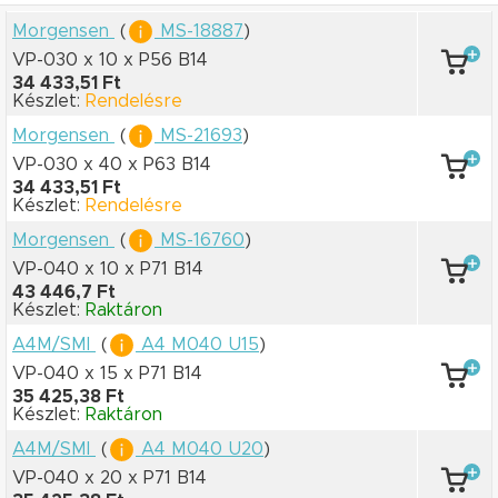
Morgensen
(
MS-18887
)
VP-030 x 10
x P56 B14
34 433,51 Ft
Készlet:
Rendelésre
Morgensen
(
MS-21693
)
VP-030 x 40
x P63 B14
34 433,51 Ft
Készlet:
Rendelésre
Morgensen
(
MS-16760
)
VP-040 x 10
x P71 B14
43 446,7 Ft
Készlet:
Raktáron
A4M/SMI
(
A4 M040 U15
)
VP-040 x 15
x P71 B14
35 425,38 Ft
Készlet:
Raktáron
A4M/SMI
(
A4 M040 U20
)
VP-040 x 20
x P71 B14