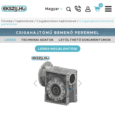
0
Magyar
Főoldal
/
Hajtóművek
/
Csigakerekes hajtóművek
/
Csigahajtómű bemenő
peremmel
CSIGAHAJTÓMŰ BEMENŐ PEREMMEL
LEÍRÁS
TECHNIKAI ADATOK
LETÖLTHETŐ DOKUMENTUMOK
LEÍRÁS MEGJELENÍTÉSE