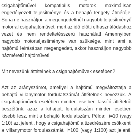
csigahajtőművel kompatibilis motorok maximálisan
engedélyezett teljesítménye és a behajtó tengely átmérője.
Soha ne használjon a megengedettnél nagyobb teljesítményű
motorral csigahajtóművet, mert az idő előtti elhasználódáshoz
vezet és nem rendeltetésszerű használat! Amennyiben
nagyobb motorteljesítményre van szüksége, mint ami a
hajtómű leírásában megengedett, akkor használjon nagyobb
házméretű hajtóművet!
Mit nevezünk áttételnek a csigahajtóművek esetében?
Azt az arányszámot, amellyel a hajtómű megváltoztatja a
behajtó villanymotor fordulatszámát áttételnek nevezzük. A
csigahajtóművek esetében minden esetben lassító áttételről
beszélünk, azaz a kihajtott fordulatszám minden esetben
kisebb lesz, mint a behajtó fordulatszám. Példa: i=10 (vagy
1:10) azt jelenti, hogy a csigahajtómű a tizedrészére csökkenti
a villanymotor fordulaszámát. i=100 (vagy 1:100) azt jelenti,