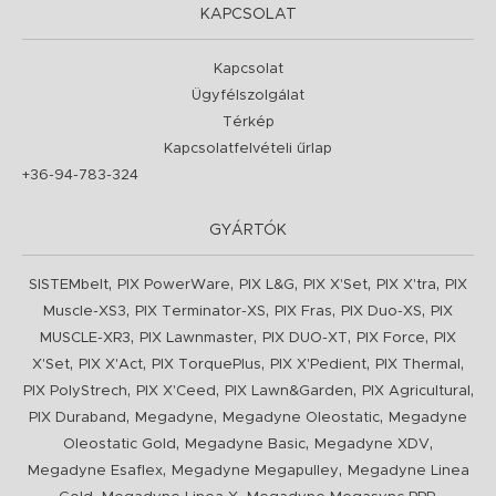
KAPCSOLAT
Kapcsolat
Ügyfélszolgálat
Térkép
Kapcsolatfelvételi űrlap
+36-94-783-324
GYÁRTÓK
,
,
,
,
,
SISTEMbelt
PIX PowerWare
PIX L&G
PIX X'Set
PIX X'tra
PIX
,
,
,
,
Muscle-XS3
PIX Terminator-XS
PIX Fras
PIX Duo-XS
PIX
,
,
,
,
MUSCLE-XR3
PIX Lawnmaster
PIX DUO-XT
PIX Force
PIX
,
,
,
,
,
X'Set
PIX X'Act
PIX TorquePlus
PIX X'Pedient
PIX Thermal
,
,
,
,
PIX PolyStrech
PIX X'Ceed
PIX Lawn&Garden
PIX Agricultural
,
,
,
PIX Duraband
Megadyne
Megadyne Oleostatic
Megadyne
,
,
,
Oleostatic Gold
Megadyne Basic
Megadyne XDV
,
,
Megadyne Esaflex
Megadyne Megapulley
Megadyne Linea