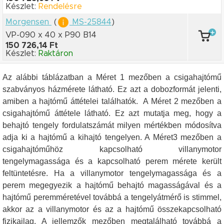
Készlet:
Rendelésre
Morgensen
(
MS-25844
)
VP-090 x 40
x P90 B14
150 726,14 Ft
Készlet:
Raktáron
Az alábbi táblázatban a Méret 1 mezőben a csigahajtómű
szabványos házmérete látható. Ez azt a dobozformát jelenti,
amiben a hajtómű áttételei találhatók. A Méret 2 mezőben a
csigahajtómű áttétele látható. Ez azt mutatja meg, hogy a
behajtó tengely fordulatszámát milyen mértékben módosítva
adja ki a hajtómű a kihajtó tengelyen. A Méret3 mezőben a
csigahajtóműhöz kapcsolható villanymotor
tengelymagassága és a kapcsolható perem mérete került
feltüntetésre. Ha a villanymotor tengelymagassága és a
perem megegyezik a hajtómű behajtó magasságával és a
hajtómű peremméretével továbbá a tengelyátmérő is stimmel,
akkor az a villanymotor és az a hajtómű összekapcsolható
fizikailag. A jellemzők mezőben megtalálható továbbá a