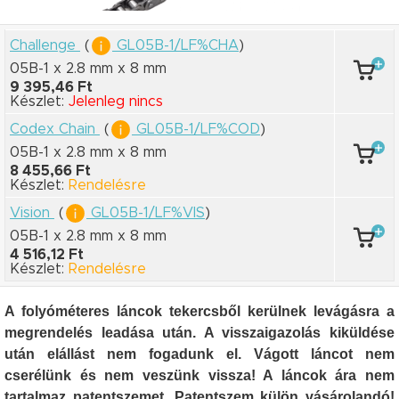
Challenge
(
GL05B-1/LF%CHA
)
05B-1 x 2.8 mm
x 8 mm
9 395,46 Ft
Készlet:
Jelenleg nincs
Codex Chain
(
GL05B-1/LF%COD
)
05B-1 x 2.8 mm
x 8 mm
8 455,66 Ft
Készlet:
Rendelésre
Vision
(
GL05B-1/LF%VIS
)
05B-1 x 2.8 mm
x 8 mm
4 516,12 Ft
Készlet:
Rendelésre
A folyóméteres láncok tekercsből kerülnek levágásra a
megrendelés leadása után. A visszaigazolás kiküldése
után elállást nem fogadunk el. Vágott láncot nem
cserélünk és nem veszünk vissza! A láncok ára nem
tartalmaz patentszemet. Patentszem külön vásárolandó!