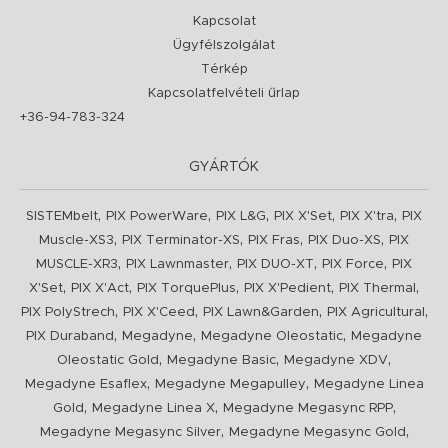
Kapcsolat
Ügyfélszolgálat
Térkép
Kapcsolatfelvételi űrlap
+36-94-783-324
GYÁRTÓK
,
,
,
,
,
SISTEMbelt
PIX PowerWare
PIX L&G
PIX X'Set
PIX X'tra
PIX
,
,
,
,
Muscle-XS3
PIX Terminator-XS
PIX Fras
PIX Duo-XS
PIX
,
,
,
,
MUSCLE-XR3
PIX Lawnmaster
PIX DUO-XT
PIX Force
PIX
,
,
,
,
,
X'Set
PIX X'Act
PIX TorquePlus
PIX X'Pedient
PIX Thermal
,
,
,
,
PIX PolyStrech
PIX X'Ceed
PIX Lawn&Garden
PIX Agricultural
,
,
,
PIX Duraband
Megadyne
Megadyne Oleostatic
Megadyne
,
,
,
Oleostatic Gold
Megadyne Basic
Megadyne XDV
,
,
Megadyne Esaflex
Megadyne Megapulley
Megadyne Linea
,
,
,
Gold
Megadyne Linea X
Megadyne Megasync RPP
,
,
Megadyne Megasync Silver
Megadyne Megasync Gold