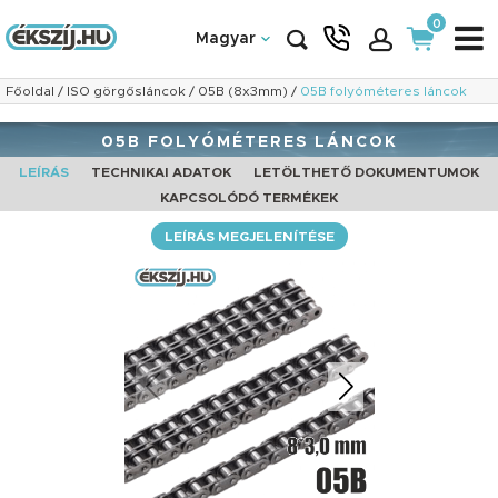
0
Magyar
Főoldal
/
ISO görgősláncok
/
05B (8x3mm)
/
05B folyóméteres láncok
05B FOLYÓMÉTERES LÁNCOK
LEÍRÁS
TECHNIKAI ADATOK
LETÖLTHETŐ DOKUMENTUMOK
KAPCSOLÓDÓ TERMÉKEK
LEÍRÁS MEGJELENÍTÉSE