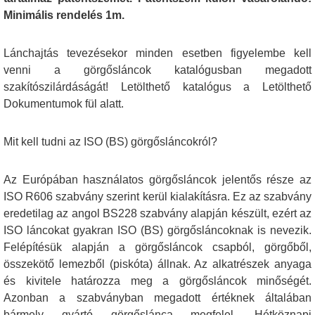
Minimális rendelés 1m.
Lánchajtás tevezésekor minden esetben figyelembe kell
venni a görgősláncok katalógusban megadott
szakítószilárdáságát! Letölthető katalógus a Letölthető
Dokumentumok fül alatt.
Mit kell tudni az ISO (BS) görgősláncokról?
Az Európában használatos görgősláncok jelentős része az
ISO R606 szabvány szerint kerül kialakításra. Ez az szabvány
eredetilag az angol BS228 szabvány alapján készült, ezért az
ISO láncokat gyakran ISO (BS) görgősláncoknak is nevezik.
Felépítésük alapján a görgősláncok csapból, görgőből,
összekötő lemezből (piskóta) állnak. Az alkatrészek anyaga
és kivitele határozza meg a görgősláncok minőségét.
Azonban a szabványban megadott értéknek általában
bármely gyártó görgőslánca megfelel. Hétköznapi