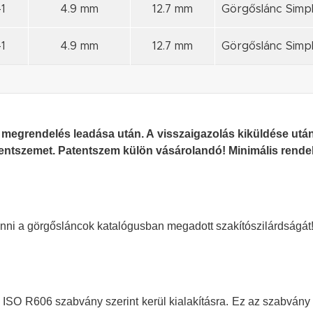
1
4.9 mm
12.7 mm
Görgőslánc Simpl
1
4.9 mm
12.7 mm
Görgőslánc Simpl
 megrendelés leadása után. A visszaigazolás kiküldése után
tentszemet. Patentszem külön vásárolandó! Minimális rende
ni a görgősláncok katalógusban megadott szakítószilárdságát! 
ISO R606 szabvány szerint kerül kialakításra. Ez az szabvány 