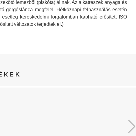
zekötő lemezből (piskóta) állnak. Az alkatrészek anyaga és
tó görgőslánca megfelel. Hétköznapi felhasználás esetén
z esetleg kereskedelmi forgalomban kapható erősített ISO
tett változatok terjedtek el.)
ÉKEK