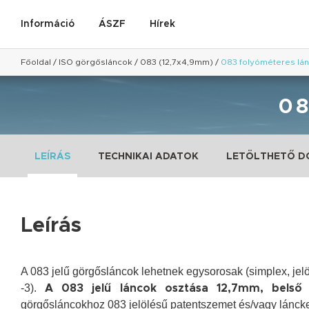
Információ
ÁSZF
Hírek
Főoldal
/
ISO görgősláncok
/
083 (12,7x4,9mm)
/
083 folyóméteres lá
0
LEÍRÁS
TECHNIKAI ADATOK
LETÖLTHETŐ 
Leírás
A 083 jelű görgősláncok lehetnek egysorosak (simplex, jelöl
-3).
A 083 jelű láncok osztása 12,7mm, bels
görgősláncokhoz 083 jelölésű patentszemet és/vagy láncker