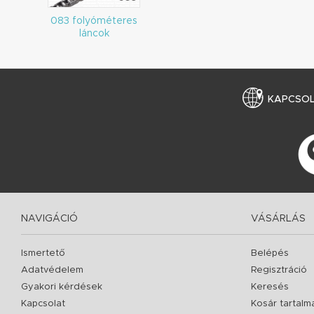
083 folyóméteres
láncok
KAPCSO
NAVIGÁCIÓ
VÁSÁRLÁS
Ismertető
Belépés
Adatvédelem
Regisztráció
Gyakori kérdések
Keresés
Kapcsolat
Kosár tartalm