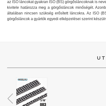
az ISO láncokat gyakran ISO (BS) görgősláncoknak is nevez
kivitele határozza meg a görgősláncok minőségét. Azonb
általában nincsen szükség erősített láncokra. Az ISO (B
görgősláncok a gyártók egyedi elképzelései szerint készülne
UT