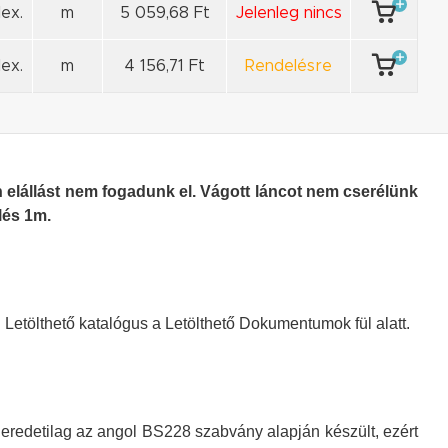
ex.
m
5 059,68 Ft
Jelenleg nincs
ex.
m
4 156,71 Ft
Rendelésre
 elállást nem fogadunk el. Vágott láncot nem cserélünk
lés 1m.
Letölthető katalógus a Letölthető Dokumentumok fül alatt.
eredetilag az angol BS228 szabvány alapján készült, ezért