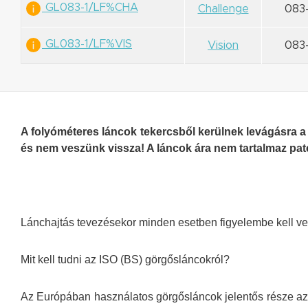
GL083-1/LF%CHA
Challenge
083-
GL083-1/LF%VIS
Vision
083-
A folyóméteres láncok tekercsből kerülnek levágásra a
és nem veszünk vissza! A láncok ára nem tartalmaz pa
Lánchajtás tevezésekor minden esetben figyelembe kell ven
Mit kell tudni az ISO (BS) görgősláncokról?
Az Európában használatos görgősláncok jelentős része az 