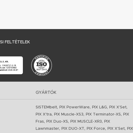
I FELTÉTELEK
GYÁRTÓK
,
,
,
,
SISTEMbelt
PIX PowerWare
PIX L&G
PIX X'Set
,
,
,
PIX X'tra
PIX Muscle-XS3
PIX Terminator-XS
PIX
,
,
,
Fras
PIX Duo-XS
PIX MUSCLE-XR3
PIX
,
,
,
,
Lawnmaster
PIX DUO-XT
PIX Force
PIX X'Set
PIX