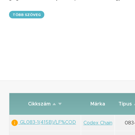
TÖBB SZÖVEG
Cikkszám
Márka
Típus
GL083-1(415B)/LF%COD
Codex Chain
083-