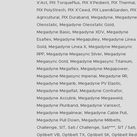
,
,
,
,
X'Act
PIX TorquePlus
PIX X'Pedient
PIX Thermal
,
,
,
PIX PolyStrech
PIX X'Ceed
PIX Lawn&Garden
PIX
,
,
,
Agricultural
PIX Duraband
Megadyne
Megadyne
,
,
Oleostatic
Megadyne Oleostatic Gold
,
,
Megadyne Basic
Megadyne XDV
Megadyne
,
,
Esaflex
Megadyne Megapulley
Megadyne Linea
,
,
Gold
Megadyne Linea X
Megadyne Megasync
,
,
RPP
Megadyne Megasync Silver
Megadyne
,
,
Megasync Gold
Megadyne Megasync Titanium
,
,
Megadyne Megaflex
Megadyne Megapower
,
,
Megadyne Megasync Imperial
Megadyne RR
,
,
Megadyne Megarib
Megadyne PV Elastic
,
,
Megadyne Megaflat
Megadyne Contrafor
,
,
Megadyne Acculink
Megadyne Megaweld
,
,
Megadyne Pluriband
Megadyne Varisect
,
,
Megadyne Megalinear
Megadyne Cable Pull
,
,
Megadyne Pull Down
Megadyne Millbelts
,
,
,
,
,
Challenge
SIT
Sati / Challenge
Sati****
SIT / Sati
,
,
,
Optibelt VB
Optibelt TX
Optibelt SK
Optibelt Red