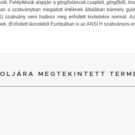
ik. Felépítésük alapján a görgősláncok csapból, görgőből, öss
an a szabványban megadott értéknek általában bármely gyár
S) szabvány nem határoz meg erősített kivitelekre normát. A
k. (Erősített láncokból Európában is az ANSI H szabványos erősí
OLJÁRA MEGTEKINTETT TERM