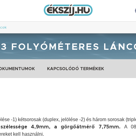
ncok
83 FOLYÓMÉTERES LÁNC
DOKUMENTUMOK
KAPCSOLÓDÓ TERMÉKEK
ése -1) kétsorosak (duplex, jelölése -2) és három sorosak (tripl
A 083
ő szélessége 4,9mm, a görgőátmérő 7,75mm.
eket kell használni.