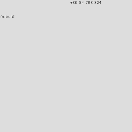
+36-94-783-324
rződéstől