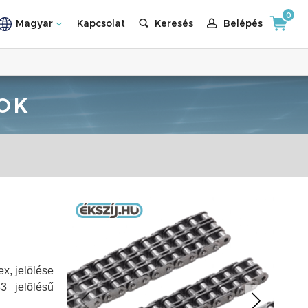
0
Magyar
Kapcsolat
Keresés
Belépés
OK
ex, jelölése
 jelölésű