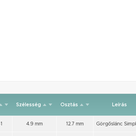
Szélesség
Osztás
Leírás
1
4.9 mm
12.7 mm
Görgőslánc Simpl