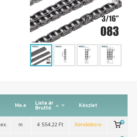
Lista ár
Me.e
Készlet
Bruttó
ex.
m
4 554,22 Ft
Rendelésre