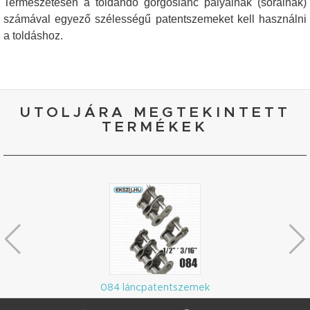
Természetesen a toldandó görgőslánc pályáinak (sorainak)
számával egyező szélességű patentszemeket kell használni
a toldáshoz.
UTOLJÁRA MEGTEKINTETT
TERMÉKEK
084 láncpatentszemek