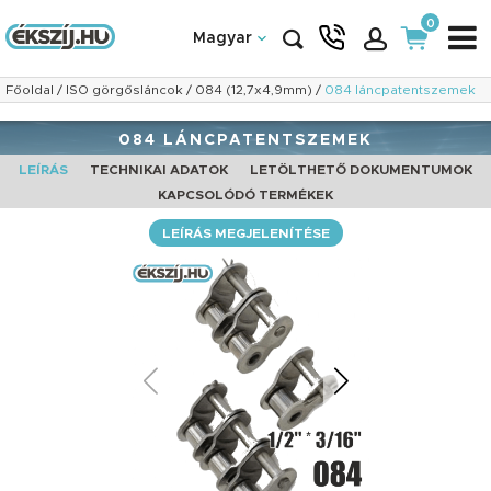
0
Magyar
Főoldal
/
ISO görgősláncok
/
084 (12,7x4,9mm)
/
084 láncpatentszemek
084 LÁNCPATENTSZEMEK
LEÍRÁS
TECHNIKAI ADATOK
LETÖLTHETŐ DOKUMENTUMOK
KAPCSOLÓDÓ TERMÉKEK
LEÍRÁS MEGJELENÍTÉSE