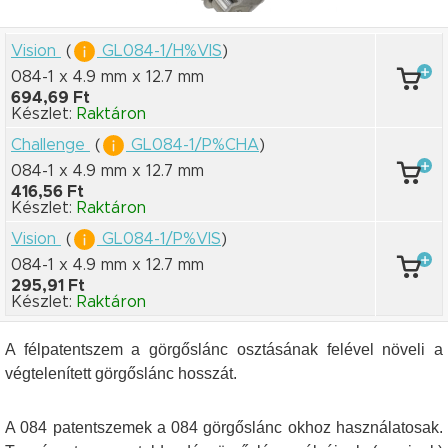
Vision
(
GL084-1/H%VIS
)
084-1 x 4.9 mm
x 12.7 mm
694,69 Ft
Készlet:
Raktáron
Challenge
(
GL084-1/P%CHA
)
084-1 x 4.9 mm
x 12.7 mm
416,56 Ft
Készlet:
Raktáron
Vision
(
GL084-1/P%VIS
)
084-1 x 4.9 mm
x 12.7 mm
295,91 Ft
Készlet:
Raktáron
A félpatentszem a görgőslánc osztásának felével növeli a
végtelenített görgőslánc hosszát.
A 084 patentszemek a 084 görgőslánc okhoz használatosak.