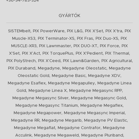
+36-94-783-324
GYÁRTÓK
,
,
,
,
,
SISTEMbelt
PIX PowerWare
PIX L&G
PIX X'Set
PIX X'tra
PIX
,
,
,
,
Muscle-XS3
PIX Terminator-XS
PIX Fras
PIX Duo-XS
PIX
,
,
,
,
MUSCLE-XR3
PIX Lawnmaster
PIX DUO-XT
PIX Force
PIX
,
,
,
,
,
X'Set
PIX X'Act
PIX TorquePlus
PIX X'Pedient
PIX Thermal
,
,
,
,
PIX PolyStrech
PIX X'Ceed
PIX Lawn&Garden
PIX Agricultural
,
,
,
PIX Duraband
Megadyne
Megadyne Oleostatic
Megadyne
,
,
,
Oleostatic Gold
Megadyne Basic
Megadyne XDV
,
,
Megadyne Esaflex
Megadyne Megapulley
Megadyne Linea
,
,
,
Gold
Megadyne Linea X
Megadyne Megasync RPP
,
,
Megadyne Megasync Silver
Megadyne Megasync Gold
,
,
Megadyne Megasync Titanium
Megadyne Megaflex
,
,
Megadyne Megapower
Megadyne Megasync Imperial
,
,
,
Megadyne RR
Megadyne Megarib
Megadyne PV Elastic
,
,
Megadyne Megaflat
Megadyne Contrafor
Megadyne
,
,
,
Acculink
Megadyne Megaweld
Megadyne Pluriband