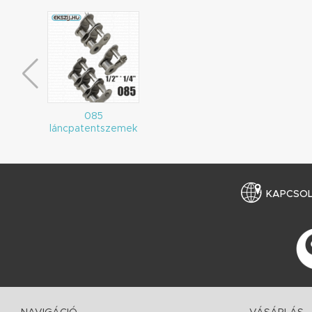
085
láncpatentszemek
KAPCSO