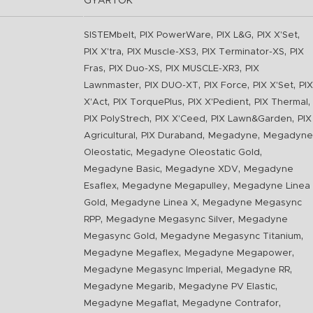
GYÁRTÓK
,
,
,
,
SISTEMbelt
PIX PowerWare
PIX L&G
PIX X'Set
,
,
,
PIX X'tra
PIX Muscle-XS3
PIX Terminator-XS
PIX
,
,
,
Fras
PIX Duo-XS
PIX MUSCLE-XR3
PIX
,
,
,
,
Lawnmaster
PIX DUO-XT
PIX Force
PIX X'Set
PIX
,
,
,
,
X'Act
PIX TorquePlus
PIX X'Pedient
PIX Thermal
,
,
,
PIX PolyStrech
PIX X'Ceed
PIX Lawn&Garden
PIX
,
,
,
Agricultural
PIX Duraband
Megadyne
Megadyne
,
,
Oleostatic
Megadyne Oleostatic Gold
,
,
Megadyne Basic
Megadyne XDV
Megadyne
,
,
Esaflex
Megadyne Megapulley
Megadyne Linea
,
,
Gold
Megadyne Linea X
Megadyne Megasync
,
,
RPP
Megadyne Megasync Silver
Megadyne
,
,
Megasync Gold
Megadyne Megasync Titanium
,
,
Megadyne Megaflex
Megadyne Megapower
,
,
Megadyne Megasync Imperial
Megadyne RR
,
,
Megadyne Megarib
Megadyne PV Elastic
,
,
Megadyne Megaflat
Megadyne Contrafor