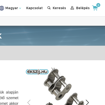
0
Magyar
Kapcsolat
Keresés
Belépés
K
ük alapján
ötő szemet
zemet akkor