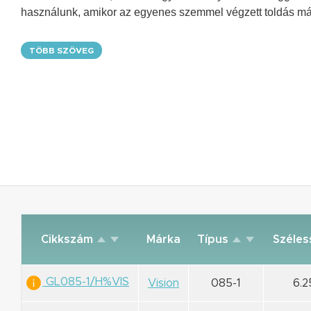
használunk, amikor az egyenes szemmel végzett toldás má
TÖBB SZÖVEG
Cikkszám
Márka
Típus
Széle
GL085-1/H%VIS
Vision
085-1
6.