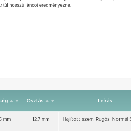
r túl hosszú láncot eredményezne.
sség
Osztás
Leírás
25 mm
12.7 mm
Hajlított szem. Rugós. Normál 