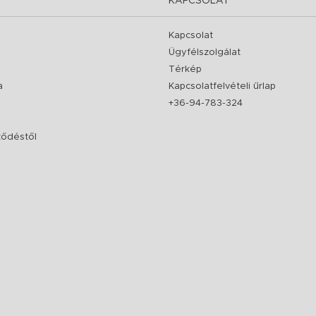
KAPCSOLAT
Kapcsolat
Ügyfélszolgálat
Térkép
a
Kapcsolatfelvételi űrlap
+36-94-783-324
rződéstől