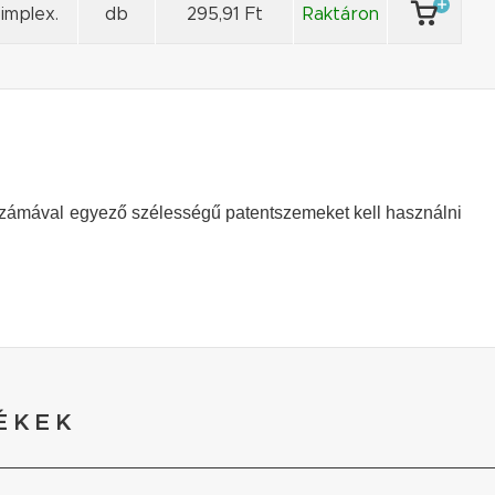
implex.
db
295,91 Ft
Raktáron
számával egyező szélességű patentszemeket kell használni
ÉKEK