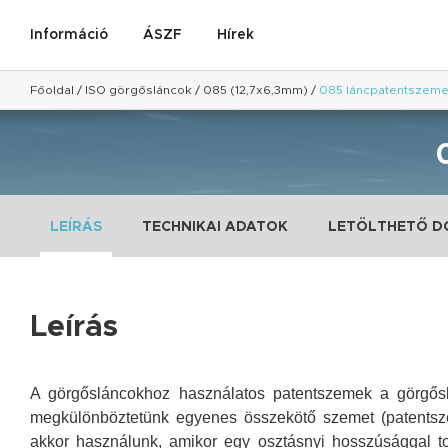
Információ
ÁSZF
Hírek
Főoldal
/
ISO görgősláncok
/
085 (12,7x6,3mm)
/
085 láncpatentszem
LEÍRÁS
TECHNIKAI ADATOK
LETÖLTHETŐ 
Leírás
A görgősláncokhoz használatos patentszemek a görgőslá
megkülönböztetünk egyenes összekötő szemet (patentsze
akkor használunk, amikor egy osztásnyi hosszúsággal tol