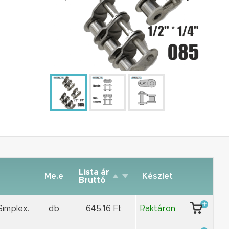
Lista ár
Me.e
Készlet
Bruttó
Simplex.
db
645,16 Ft
Raktáron