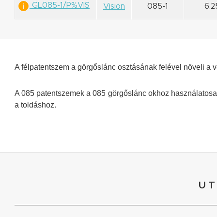
GL085-1/P%VIS
Vision
085-1
6.
A félpatentszem a görgőslánc osztásának felével növeli a v
A 085 patentszemek a 085 görgőslánc okhoz használatosak
a toldáshoz.
UT