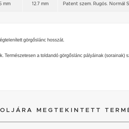
25 mm
12.7 mm
Patent szem. Rugós. Normál S
égtelenített görgőslánc hosszát.
. Természetesen a toldandó görgőslánc pályáinak (sorainak) 
OLJÁRA MEGTEKINTETT TERM