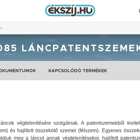
ek
085 LÁNCPATENTSZEME
DOKUMENTUMOK
KAPCSOLÓDÓ TERMÉKEK
ncok végtelenítésére szolgálnak. A patentszemekből kivitel
m) és hajlított összekötő szemet (félszem). Egyenes összek
djuk meg a láncot annak végtelenítésekor, hajlított patents