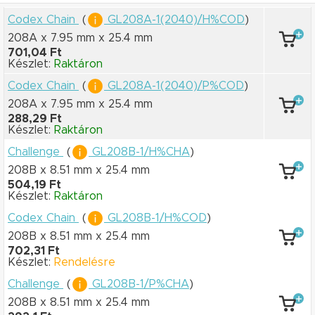
Codex Chain
(
GL208A-1(2040)/H%COD
)
208A x 7.95 mm
x 25.4 mm
701,04 Ft
Készlet:
Raktáron
Codex Chain
(
GL208A-1(2040)/P%COD
)
208A x 7.95 mm
x 25.4 mm
288,29 Ft
Készlet:
Raktáron
Challenge
(
GL208B-1/H%CHA
)
208B x 8.51 mm
x 25.4 mm
504,19 Ft
Készlet:
Raktáron
Codex Chain
(
GL208B-1/H%COD
)
208B x 8.51 mm
x 25.4 mm
702,31 Ft
Készlet:
Rendelésre
Challenge
(
GL208B-1/P%CHA
)
208B x 8.51 mm
x 25.4 mm