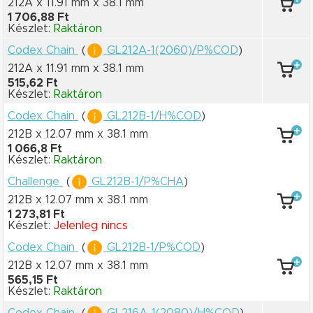
212A x 11.91 mm
x 38.1 mm
1 706,88 Ft
Készlet:
Raktáron
Codex Chain
(
GL212A-1(2060)/P%COD
)
212A x 11.91 mm
x 38.1 mm
515,62 Ft
Készlet:
Raktáron
Codex Chain
(
GL212B-1/H%COD
)
212B x 12.07 mm
x 38.1 mm
1 066,8 Ft
Készlet:
Raktáron
Challenge
(
GL212B-1/P%CHA
)
212B x 12.07 mm
x 38.1 mm
1 273,81 Ft
Készlet:
Jelenleg nincs
Codex Chain
(
GL212B-1/P%COD
)
212B x 12.07 mm
x 38.1 mm
565,15 Ft
Készlet:
Raktáron
Codex Chain
(
GL216A-1(2080)/H%COD
)