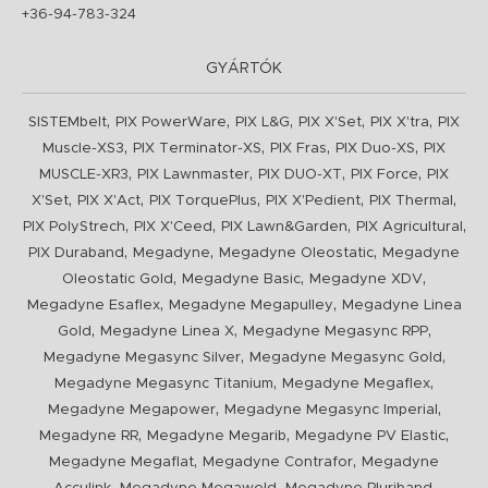
+36-94-783-324
GYÁRTÓK
,
,
,
,
,
SISTEMbelt
PIX PowerWare
PIX L&G
PIX X'Set
PIX X'tra
PIX
,
,
,
,
Muscle-XS3
PIX Terminator-XS
PIX Fras
PIX Duo-XS
PIX
,
,
,
,
MUSCLE-XR3
PIX Lawnmaster
PIX DUO-XT
PIX Force
PIX
,
,
,
,
,
X'Set
PIX X'Act
PIX TorquePlus
PIX X'Pedient
PIX Thermal
,
,
,
,
PIX PolyStrech
PIX X'Ceed
PIX Lawn&Garden
PIX Agricultural
,
,
,
PIX Duraband
Megadyne
Megadyne Oleostatic
Megadyne
,
,
,
Oleostatic Gold
Megadyne Basic
Megadyne XDV
,
,
Megadyne Esaflex
Megadyne Megapulley
Megadyne Linea
,
,
,
Gold
Megadyne Linea X
Megadyne Megasync RPP
,
,
Megadyne Megasync Silver
Megadyne Megasync Gold
,
,
Megadyne Megasync Titanium
Megadyne Megaflex
,
,
Megadyne Megapower
Megadyne Megasync Imperial
,
,
,
Megadyne RR
Megadyne Megarib
Megadyne PV Elastic
,
,
Megadyne Megaflat
Megadyne Contrafor
Megadyne
,
,
,