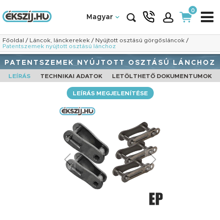
0
Magyar
Főoldal
/
Láncok, lánckerekek
/
Nyújtott osztású görgősláncok
/
Patentszemek nyújtott osztású lánchoz
PATENTSZEMEK NYÚJTOTT OSZTÁSÚ LÁNCHOZ
LEÍRÁS
TECHNIKAI ADATOK
LETÖLTHETŐ DOKUMENTUMOK
LEÍRÁS MEGJELENÍTÉSE