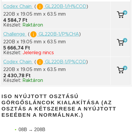
Codex Chain
(
GL220B-1/H%COD
)
220B x 19.05 mm
x 63.5 mm
4 584,7 Ft
Készlet:
Raktáron
Challenge
(
GL220B-1/P%CHA
)
220B x 19.05 mm
x 63.5 mm
5 666,74 Ft
Készlet:
Jelenleg nincs
Codex Chain
(
GL220B-1/P%COD
)
220B x 19.05 mm
x 63.5 mm
2 430,78 Ft
Készlet:
Raktáron
ISO NYÚJTOTT OSZTÁSÚ
GÖRGŐSLÁNCOK KIALAKÍTÁSA (AZ
OSZTÁS A KÉTSZERESE A NYÚJTOTT
ESEÉBEN A NORMÁLNAK.)
08B → 208B