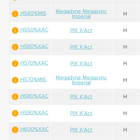
Megadyne Megasync
H540%MIS
H
Imperial
H550%XAC
PIX X'Act
H
H560%XAC
PIX X'Act
H
H570%XAC
PIX X'Act
H
Megadyne Megasync
H570%MIS
H
Imperial
H580%XAC
PIX X'Act
H
H590%XAC
PIX X'Act
H
H600%XAC
PIX X'Act
H