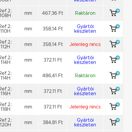
Ref.2.:
mm
467,36 Ft
Raktáron
108H
Ref.2.:
Gyártói
mm
358,14 Ft
110H
készleten
Ref.2.:
mm
358,14 Ft
Jelenleg nincs
112H
Ref.2.:
Gyártói
mm
372,11 Ft
114H
készleten
Ref.2.:
mm
486,41 Ft
Raktáron
114H
Ref.2.:
Gyártói
mm
372,11 Ft
116H
készleten
Ref.2.:
mm
372,11 Ft
Jelenleg nincs
118H
Ref.2.:
Gyártói
mm
384,81 Ft
120H
készleten