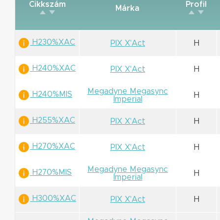
Cikkszám
Profil
Márka
H230%XAC
PIX X'Act
H
H240%XAC
PIX X'Act
H
Megadyne Megasync
H240%MIS
H
Imperial
H255%XAC
PIX X'Act
H
H270%XAC
PIX X'Act
H
Megadyne Megasync
H270%MIS
H
Imperial
H300%XAC
PIX X'Act
H