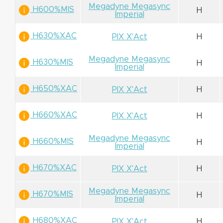
Megadyne Megasync
H600%MIS
H
Imperial
H630%XAC
PIX X'Act
H
Megadyne Megasync
H630%MIS
H
Imperial
H650%XAC
PIX X'Act
H
H660%XAC
PIX X'Act
H
Megadyne Megasync
H660%MIS
H
Imperial
H670%XAC
PIX X'Act
H
Megadyne Megasync
H670%MIS
H
Imperial
H680%XAC
PIX X'Act
H