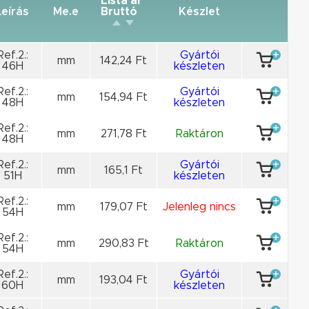
Lista ár
Leírás
Me.e
Bruttó
Készlet
Ref.2.:
Gyártói
mm
142,24 Ft
46H
készleten
Ref.2.:
Gyártói
mm
154,94 Ft
48H
készleten
Ref.2.:
mm
271,78 Ft
Raktáron
48H
Ref.2.:
Gyártói
mm
165,1 Ft
51H
készleten
Ref.2.:
mm
179,07 Ft
Jelenleg nincs
54H
Ref.2.:
mm
290,83 Ft
Raktáron
54H
Ref.2.:
Gyártói
mm
193,04 Ft
60H
készleten