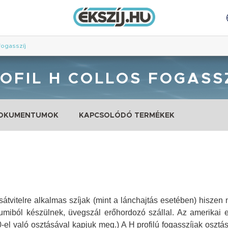
 fogasszíj
OFIL H COLLOS FOGASS
DOKUMENTUMOK
KAPCSOLÓDÓ TERMÉKEK
átvitelre alkalmas szíjak (mint a lánchajtás esetében) hiszen
Gumiból készülnek, üvegszál erőhordozó szállal. Az amerikai e
0-el való osztásával kapjuk meg.)
A H profilú fogasszíjak osztá