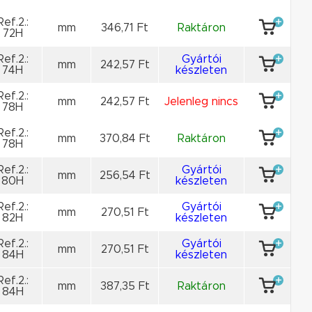
Ref.2.:
mm
346,71 Ft
Raktáron
72H
Ref.2.:
Gyártói
mm
242,57 Ft
74H
készleten
Ref.2.:
mm
242,57 Ft
Jelenleg nincs
78H
Ref.2.:
mm
370,84 Ft
Raktáron
78H
Ref.2.:
Gyártói
mm
256,54 Ft
80H
készleten
Ref.2.:
Gyártói
mm
270,51 Ft
82H
készleten
Ref.2.:
Gyártói
mm
270,51 Ft
84H
készleten
Ref.2.:
mm
387,35 Ft
Raktáron
84H