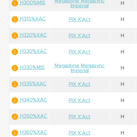
Megadyne Megasync
H300%MIS
H
Imperial
H315%XAC
PIX X'Act
H
H320%XAC
PIX X'Act
H
H330%XAC
PIX X'Act
H
Megadyne Megasync
H330%MIS
H
Imperial
H335%XAC
PIX X'Act
H
H340%XAC
PIX X'Act
H
H350%XAC
PIX X'Act
H
H360%XAC
PIX X'Act
H