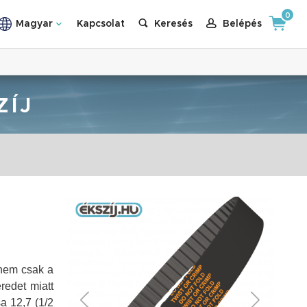
0
Magyar
Kapcsolat
Keresés
Belépés
ZÍJ
 nem csak a
redet miatt
sa 12,7 (1/2