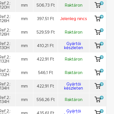
Ref.2.:
mm
506,73 Ft
Raktáron
120H
Ref.2.:
mm
397,51 Ft
Jelenleg nincs
126H
Ref.2.:
mm
529,59 Ft
Raktáron
126H
Ref.2.:
Gyártói
mm
410,21 Ft
130H
készleten
Ref.2.:
mm
422,91 Ft
Raktáron
132H
Ref.2.:
mm
546,1 Ft
Raktáron
132H
Ref.2.:
Gyártói
mm
422,91 Ft
134H
készleten
Ref.2.:
mm
556,26 Ft
Raktáron
134H
Ref.2.:
Gyártói
mm
435,61 Ft