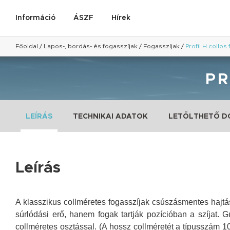
Információ
ÁSZF
Hírek
Főoldal
/
Lapos-, bordás- és fogasszíjak
/
Fogasszíjak
/
Profil H collos
PR
LEÍRÁS
TECHNIKAI ADATOK
LETÖLTHETŐ 
Leírás
A klasszikus collméretes fogasszíjak csúszásmentes hajtás
súrlódási erő, hanem fogak tartják pozícióban a szíjat. 
collméretes osztással. (A hossz collméretét a típusszám 1