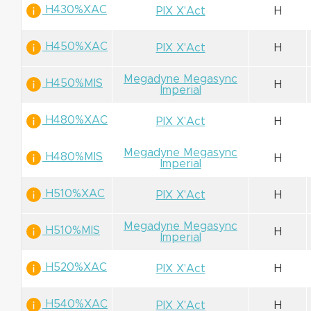
H430%XAC
PIX X'Act
H
H450%XAC
PIX X'Act
H
Megadyne Megasync
H450%MIS
H
Imperial
H480%XAC
PIX X'Act
H
Megadyne Megasync
H480%MIS
H
Imperial
H510%XAC
PIX X'Act
H
Megadyne Megasync
H510%MIS
H
Imperial
H520%XAC
PIX X'Act
H
H540%XAC
PIX X'Act
H