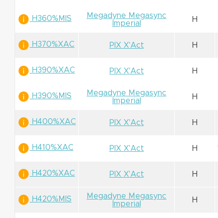
Megadyne Megasync
H360%MIS
H
Imperial
H370%XAC
PIX X'Act
H
H390%XAC
PIX X'Act
H
Megadyne Megasync
H390%MIS
H
Imperial
H400%XAC
PIX X'Act
H
H410%XAC
PIX X'Act
H
H420%XAC
PIX X'Act
H
Megadyne Megasync
H420%MIS
H
Imperial