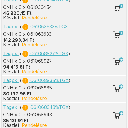
CNH x 0
x 061036454
46 920,15 Ft
Készlet:
Rendelésre
Tagex
(
061063633%TGX
)
CNH x 0
x 061063633
142 293,34 Ft
Készlet:
Rendelésre
Tagex
(
061068927%TGX
)
CNH x 0
x 061068927
94 415,61 Ft
Készlet:
Rendelésre
Tagex
(
061068935%TGX
)
CNH x 0
x 061068935
80 197,96 Ft
Készlet:
Rendelésre
Tagex
(
061068943%TGX
)
CNH x 0
x 061068943
85 131,91 Ft
Készlet:
Rendelésre