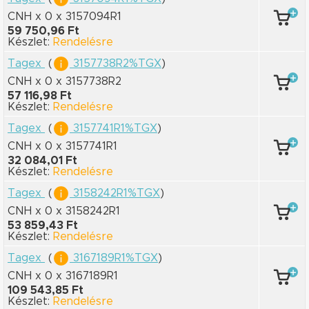
CNH x 0
x 3157094R1
59 750,96 Ft
Készlet:
Rendelésre
Tagex
(
3157738R2%TGX
)
CNH x 0
x 3157738R2
57 116,98 Ft
Készlet:
Rendelésre
Tagex
(
3157741R1%TGX
)
CNH x 0
x 3157741R1
32 084,01 Ft
Készlet:
Rendelésre
Tagex
(
3158242R1%TGX
)
CNH x 0
x 3158242R1
53 859,43 Ft
Készlet:
Rendelésre
Tagex
(
3167189R1%TGX
)
CNH x 0
x 3167189R1
109 543,85 Ft
Készlet:
Rendelésre