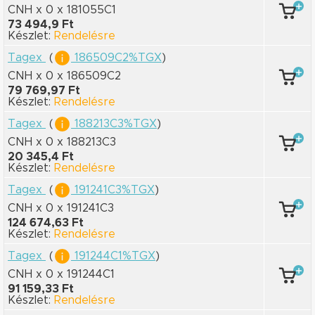
CNH x 0
x 181055C1
73 494,9 Ft
Készlet:
Rendelésre
Tagex
(
186509C2%TGX
)
CNH x 0
x 186509C2
79 769,97 Ft
Készlet:
Rendelésre
Tagex
(
188213C3%TGX
)
CNH x 0
x 188213C3
20 345,4 Ft
Készlet:
Rendelésre
Tagex
(
191241C3%TGX
)
CNH x 0
x 191241C3
124 674,63 Ft
Készlet:
Rendelésre
Tagex
(
191244C1%TGX
)
CNH x 0
x 191244C1
91 159,33 Ft
Készlet:
Rendelésre