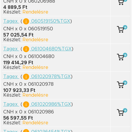
CNH x 0
x 060206988
4 889,5 Ft
Készlet:
Rendelésre
Tagex
(
060519150%TGX
)
CNH x 0
x 060519150
57 025,54 Ft
Készlet:
Rendelésre
Tagex
(
061004680%TGX
)
CNH x 0
x 061004680
119 414,29 Ft
Készlet:
Rendelésre
Tagex
(
061020978%TGX
)
CNH x 0
x 061020978
107 923,33 Ft
Készlet:
Rendelésre
Tagex
(
061020986%TGX
)
CNH x 0
x 061020986
56 597,55 Ft
Készlet:
Rendelésre
Tagex
(
061036454%TGX
)