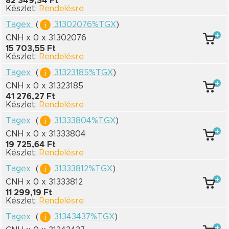
82 349,34 Ft
Készlet:
Rendelésre
Tagex
(
31302076%TGX
)
CNH x 0
x 31302076
15 703,55 Ft
Készlet:
Rendelésre
Tagex
(
31323185%TGX
)
CNH x 0
x 31323185
41 276,27 Ft
Készlet:
Rendelésre
Tagex
(
31333804%TGX
)
CNH x 0
x 31333804
19 725,64 Ft
Készlet:
Rendelésre
Tagex
(
31333812%TGX
)
CNH x 0
x 31333812
11 299,19 Ft
Készlet:
Rendelésre
Tagex
(
31343437%TGX
)