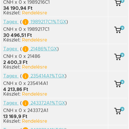
CNH x 0
x 1989216C1
34 190,94 Ft
Készlet:
Rendelésre
Tagex
(
1989217C1%TGX
)
CNH x 0
x 1989217C1
30 496,51 Ft
Készlet:
Rendelésre
Tagex
(
21486%TGX
)
CNH x 0
x 21486
2 400,3 Ft
Készlet:
Rendelésre
Tagex
(
235414A1%TGX
)
CNH x 0
x 235414A1
4 213,86 Ft
Készlet:
Rendelésre
Tagex
(
243372A1%TGX
)
CNH x 0
x 243372A1
13 169,9 Ft
Készlet:
Rendelésre