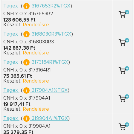
Tagex
(
3167653R2%TGX
)
CNH x 0
x 3167653R2
128 606,55 Ft
Készlet:
Rendelésre
Tagex
(
3168030R3%TGX
)
CNH x 0
x 3168030R3
142 867,38 Ft
Készlet:
Rendelésre
Tagex
(
3173164R1%TGX
)
CNH x 0
x 3173164R1
75 365,61 Ft
Készlet:
Rendelésre
Tagex
(
317904A1%TGX
)
CNH x 0
x 317904A1
19 917,41 Ft
Készlet:
Rendelésre
Tagex
(
319904A1%TGX
)
CNH x 0
x 319904A1
25 279,35 Ft