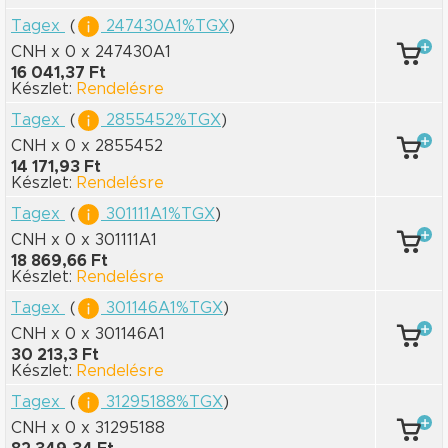
Tagex
(
247430A1%TGX
)
CNH x 0
x 247430A1
16 041,37 Ft
Készlet:
Rendelésre
Tagex
(
2855452%TGX
)
CNH x 0
x 2855452
14 171,93 Ft
Készlet:
Rendelésre
Tagex
(
301111A1%TGX
)
CNH x 0
x 301111A1
18 869,66 Ft
Készlet:
Rendelésre
Tagex
(
301146A1%TGX
)
CNH x 0
x 301146A1
30 213,3 Ft
Készlet:
Rendelésre
Tagex
(
31295188%TGX
)
CNH x 0
x 31295188