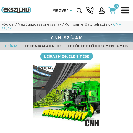
0
Magyar
Főoldal
/
Mezőgazdasági ékszíjak
/
Kombájn erőátviteli szíjak
/
CNH
szíjak
CNH SZÍJAK
LEÍRÁS
TECHNIKAI ADATOK
LETÖLTHETŐ DOKUMENTUMOK
LEÍRÁS MEGJELENÍTÉSE