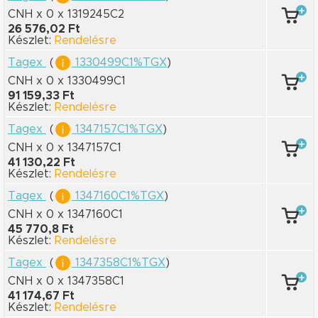
CNH x 0
x 1319245C2
26 576,02 Ft
Készlet:
Rendelésre
Tagex
(
1330499C1%TGX
)
CNH x 0
x 1330499C1
91 159,33 Ft
Készlet:
Rendelésre
Tagex
(
1347157C1%TGX
)
CNH x 0
x 1347157C1
41 130,22 Ft
Készlet:
Rendelésre
Tagex
(
1347160C1%TGX
)
CNH x 0
x 1347160C1
45 770,8 Ft
Készlet:
Rendelésre
Tagex
(
1347358C1%TGX
)
CNH x 0
x 1347358C1
41 174,67 Ft
Készlet:
Rendelésre