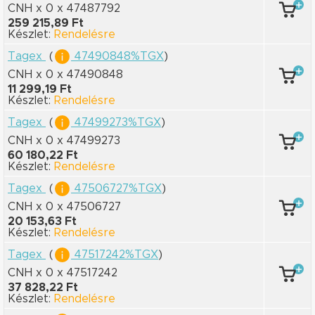
CNH x 0
x 47487792
259 215,89 Ft
Készlet:
Rendelésre
Tagex
(
47490848%TGX
)
CNH x 0
x 47490848
11 299,19 Ft
Készlet:
Rendelésre
Tagex
(
47499273%TGX
)
CNH x 0
x 47499273
60 180,22 Ft
Készlet:
Rendelésre
Tagex
(
47506727%TGX
)
CNH x 0
x 47506727
20 153,63 Ft
Készlet:
Rendelésre
Tagex
(
47517242%TGX
)
CNH x 0
x 47517242
37 828,22 Ft
Készlet:
Rendelésre