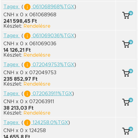
Tagex
(
061068968%TGX
)
CNH x 0
x 061068968
241 598,45 Ft
Készlet:
Rendelésre
Tagex
(
061069036%TGX
)
CNH x 0
x 061069036
14 126,21 Ft
Készlet:
Rendelésre
Tagex
(
072049753%TGX
)
CNH x 0
x 072049753
235 852,97 Ft
Készlet:
Rendelésre
Tagex
(
072063911%TGX
)
CNH x 0
x 072063911
38 213,03 Ft
Készlet:
Rendelésre
Tagex
(
124258.0%TGX
)
CNH x 0
x 124258
14 655,8 Ft