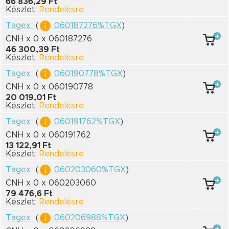
66 836,29 Ft
Készlet:
Rendelésre
Tagex
(
060187276%TGX
)
CNH x 0
x 060187276
46 300,39 Ft
Készlet:
Rendelésre
Tagex
(
060190778%TGX
)
CNH x 0
x 060190778
20 019,01 Ft
Készlet:
Rendelésre
Tagex
(
060191762%TGX
)
CNH x 0
x 060191762
13 122,91 Ft
Készlet:
Rendelésre
Tagex
(
060203060%TGX
)
CNH x 0
x 060203060
79 476,6 Ft
Készlet:
Rendelésre
Tagex
(
060206988%TGX
)