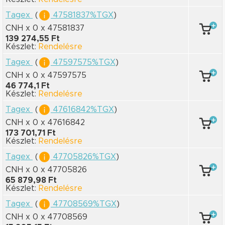
Tagex
(
47581837%TGX
)
CNH x 0
x 47581837
139 274,55 Ft
Készlet:
Rendelésre
Tagex
(
47597575%TGX
)
CNH x 0
x 47597575
46 774,1 Ft
Készlet:
Rendelésre
Tagex
(
47616842%TGX
)
CNH x 0
x 47616842
173 701,71 Ft
Készlet:
Rendelésre
Tagex
(
47705826%TGX
)
CNH x 0
x 47705826
65 879,98 Ft
Készlet:
Rendelésre
Tagex
(
47708569%TGX
)
CNH x 0
x 47708569