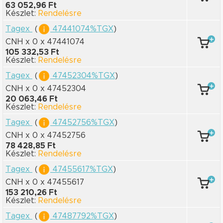
63 052,96 Ft
Készlet:
Rendelésre
Tagex
(
47441074%TGX
)
CNH x 0
x 47441074
105 332,53 Ft
Készlet:
Rendelésre
Tagex
(
47452304%TGX
)
CNH x 0
x 47452304
20 063,46 Ft
Készlet:
Rendelésre
Tagex
(
47452756%TGX
)
CNH x 0
x 47452756
78 428,85 Ft
Készlet:
Rendelésre
Tagex
(
47455617%TGX
)
CNH x 0
x 47455617
153 210,26 Ft
Készlet:
Rendelésre
Tagex
(
47487792%TGX
)