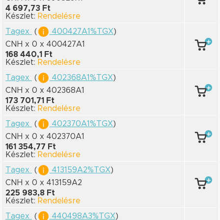
4 697,73 Ft
Készlet:
Rendelésre
Tagex
(
400427A1%TGX
)
CNH x 0
x 400427A1
168 440,1 Ft
Készlet:
Rendelésre
Tagex
(
402368A1%TGX
)
CNH x 0
x 402368A1
173 701,71 Ft
Készlet:
Rendelésre
Tagex
(
402370A1%TGX
)
CNH x 0
x 402370A1
161 354,77 Ft
Készlet:
Rendelésre
Tagex
(
413159A2%TGX
)
CNH x 0
x 413159A2
225 983,8 Ft
Készlet:
Rendelésre
Tagex
(
440498A3%TGX
)