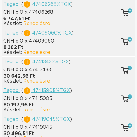
Tagex
(
47406268%TGX
)
CNH x 0
x 47406268
6 747,51 Ft
Készlet:
Rendelésre
Tagex
(
47409060%TGX
)
CNH x 0
x 47409060
8 382 Ft
Készlet:
Rendelésre
Tagex
(
47413433%TGX
)
CNH x 0
x 47413433
30 642,56 Ft
Készlet:
Rendelésre
Tagex
(
47415905%TGX
)
CNH x 0
x 47415905
80 197,96 Ft
Készlet:
Rendelésre
Tagex
(
47419045%TGX
)
CNH x 0
x 47419045
30 496,51 Ft