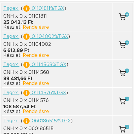
Tagex
(
01101811%TGX
)
CNH x 0
x 01101811
25 043,13 Ft
Készlet:
Rendelésre
Tagex
(
01104002%TGX
)
CNH x 0
x 01104002
6 612,89 Ft
Készlet:
Rendelésre
Tagex
(
01114568%TGX
)
CNH x 0
x 01114568
89 481,66 Ft
Készlet:
Rendelésre
Tagex
(
01114576%TGX
)
CNH x 0
x 01114576
108 587,54 Ft
Készlet:
Rendelésre
Tagex
(
060186515%TGX
)
CNH x 0
x 060186515