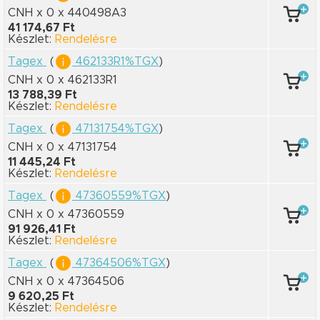
CNH x 0
x 440498A3
41 174,67 Ft
Készlet:
Rendelésre
Tagex
(
462133R1%TGX
)
CNH x 0
x 462133R1
13 788,39 Ft
Készlet:
Rendelésre
Tagex
(
47131754%TGX
)
CNH x 0
x 47131754
11 445,24 Ft
Készlet:
Rendelésre
Tagex
(
47360559%TGX
)
CNH x 0
x 47360559
91 926,41 Ft
Készlet:
Rendelésre
Tagex
(
47364506%TGX
)
CNH x 0
x 47364506
9 620,25 Ft
Készlet:
Rendelésre