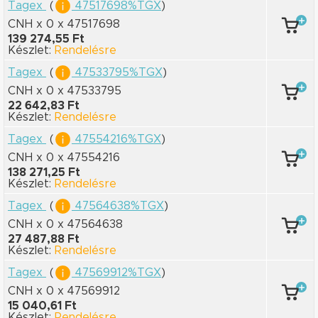
Tagex
(
47517698%TGX
)
CNH x 0
x 47517698
139 274,55 Ft
Készlet:
Rendelésre
Tagex
(
47533795%TGX
)
CNH x 0
x 47533795
22 642,83 Ft
Készlet:
Rendelésre
Tagex
(
47554216%TGX
)
CNH x 0
x 47554216
138 271,25 Ft
Készlet:
Rendelésre
Tagex
(
47564638%TGX
)
CNH x 0
x 47564638
27 487,88 Ft
Készlet:
Rendelésre
Tagex
(
47569912%TGX
)
CNH x 0
x 47569912
15 040,61 Ft
Készlet:
Rendelésre