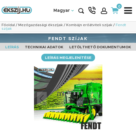
0
Magyar
Főoldal
/
Mezőgazdasági ékszíjak
/
Kombájn erőátviteli szíjak
/
Fendt
szíjak
FENDT SZÍJAK
LEÍRÁS
TECHNIKAI ADATOK
LETÖLTHETŐ DOKUMENTUMOK
LEÍRÁS MEGJELENÍTÉSE