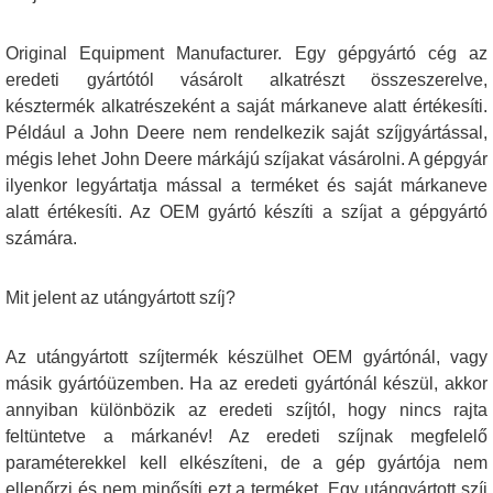
Original Equipment Manufacturer. Egy gépgyártó cég az
eredeti gyártótól vásárolt alkatrészt összeszerelve,
késztermék alkatrészeként a saját márkaneve alatt értékesíti.
Például a John Deere nem rendelkezik saját szíjgyártással,
mégis lehet John Deere márkájú szíjakat vásárolni. A gépgyár
ilyenkor legyártatja mással a terméket és saját márkaneve
alatt értékesíti. Az OEM gyártó készíti a szíjat a gépgyártó
számára.
Mit jelent az utángyártott szíj?
Az utángyártott szíjtermék készülhet OEM gyártónál, vagy
másik gyártóüzemben. Ha az eredeti gyártónál készül, akkor
annyiban különbözik az eredeti szíjtól, hogy nincs rajta
feltüntetve a márkanév! Az eredeti szíjnak megfelelő
paraméterekkel kell elkészíteni, de a gép gyártója nem
ellenőrzi és nem minősíti ezt a terméket. Egy utángyártott szíj