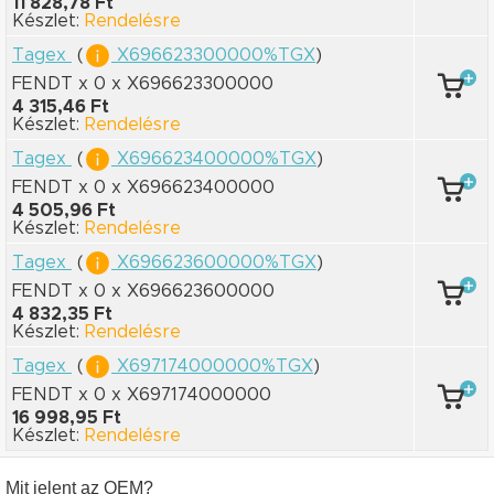
11 828,78 Ft
Készlet:
Rendelésre
Tagex
(
X696623300000%TGX
)
FENDT x 0
x X696623300000
4 315,46 Ft
Készlet:
Rendelésre
Tagex
(
X696623400000%TGX
)
FENDT x 0
x X696623400000
4 505,96 Ft
Készlet:
Rendelésre
Tagex
(
X696623600000%TGX
)
FENDT x 0
x X696623600000
4 832,35 Ft
Készlet:
Rendelésre
Tagex
(
X697174000000%TGX
)
FENDT x 0
x X697174000000
16 998,95 Ft
Készlet:
Rendelésre
Mit jelent az OEM?