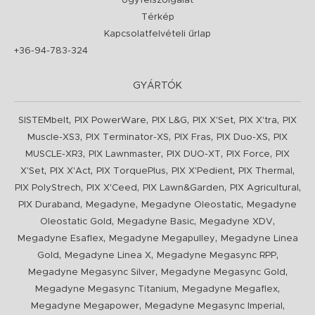
Ügyfélszolgálat
Térkép
Kapcsolatfelvételi űrlap
+36-94-783-324
GYÁRTÓK
,
,
,
,
,
SISTEMbelt
PIX PowerWare
PIX L&G
PIX X'Set
PIX X'tra
PIX
,
,
,
,
Muscle-XS3
PIX Terminator-XS
PIX Fras
PIX Duo-XS
PIX
,
,
,
,
MUSCLE-XR3
PIX Lawnmaster
PIX DUO-XT
PIX Force
PIX
,
,
,
,
,
X'Set
PIX X'Act
PIX TorquePlus
PIX X'Pedient
PIX Thermal
,
,
,
,
PIX PolyStrech
PIX X'Ceed
PIX Lawn&Garden
PIX Agricultural
,
,
,
PIX Duraband
Megadyne
Megadyne Oleostatic
Megadyne
,
,
,
Oleostatic Gold
Megadyne Basic
Megadyne XDV
,
,
Megadyne Esaflex
Megadyne Megapulley
Megadyne Linea
,
,
,
Gold
Megadyne Linea X
Megadyne Megasync RPP
,
,
Megadyne Megasync Silver
Megadyne Megasync Gold
,
,
Megadyne Megasync Titanium
Megadyne Megaflex
,
,
Megadyne Megapower
Megadyne Megasync Imperial