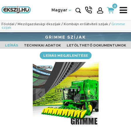
0
Magyar
Főoldal
/
Mezőgazdasági ékszíjak
/
Kombájn erőátviteli szíjak
/
Grimme
szíjak
GRIMME SZÍJAK
LEÍRÁS
TECHNIKAI ADATOK
LETÖLTHETŐ DOKUMENTUMOK
LEÍRÁS MEGJELENÍTÉSE