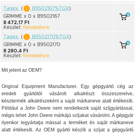
Tagex
(
B9502167%TGX
)
GRIMME x 0
x B9502167
8 472,17 Ft
Készlet:
Rendelésre
Tagex
(
B9502170%TGX
)
GRIMME x 0
x B9502170
8 280,4 Ft
Készlet:
Rendelésre
Mit jelent az OEM?
Original Equipment Manufacturer. Egy gépgyártó cég az
eredeti gyártótól vásárolt alkatrészt összeszerelve,
késztermék alkatrészeként a saját márkaneve alatt értékesíti.
Például a John Deere nem rendelkezik saját szíjgyártással,
mégis lehet John Deere márkájú szíjakat vásárolni. A gépgyár
ilyenkor legyártatja mással a terméket és saját márkaneve
alatt értékesíti. Az OEM gyártó készíti a szíjat a gépgyártó