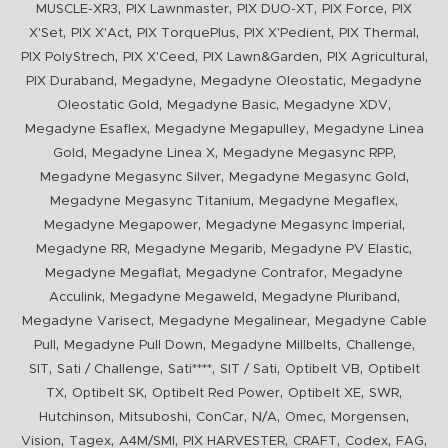
,
,
,
,
MUSCLE-XR3
PIX Lawnmaster
PIX DUO-XT
PIX Force
PIX
,
,
,
,
,
X'Set
PIX X'Act
PIX TorquePlus
PIX X'Pedient
PIX Thermal
,
,
,
,
PIX PolyStrech
PIX X'Ceed
PIX Lawn&Garden
PIX Agricultural
,
,
,
PIX Duraband
Megadyne
Megadyne Oleostatic
Megadyne
,
,
,
Oleostatic Gold
Megadyne Basic
Megadyne XDV
,
,
Megadyne Esaflex
Megadyne Megapulley
Megadyne Linea
,
,
,
Gold
Megadyne Linea X
Megadyne Megasync RPP
,
,
Megadyne Megasync Silver
Megadyne Megasync Gold
,
,
Megadyne Megasync Titanium
Megadyne Megaflex
,
,
Megadyne Megapower
Megadyne Megasync Imperial
,
,
,
Megadyne RR
Megadyne Megarib
Megadyne PV Elastic
,
,
Megadyne Megaflat
Megadyne Contrafor
Megadyne
,
,
,
Acculink
Megadyne Megaweld
Megadyne Pluriband
,
,
Megadyne Varisect
Megadyne Megalinear
Megadyne Cable
,
,
,
,
Pull
Megadyne Pull Down
Megadyne Millbelts
Challenge
,
,
,
,
,
SIT
Sati / Challenge
Sati****
SIT / Sati
Optibelt VB
Optibelt
,
,
,
,
,
TX
Optibelt SK
Optibelt Red Power
Optibelt XE
SWR
,
,
,
,
,
,
Hutchinson
Mitsuboshi
ConCar
N/A
Omec
Morgensen
,
,
,
,
,
,
,
Vision
Tagex
A4M/SMI
PIX HARVESTER
CRAFT
Codex
FAG