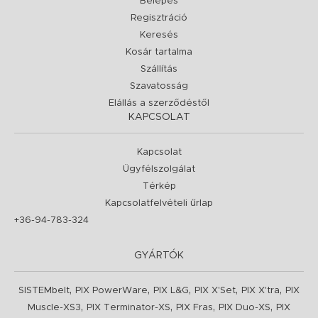
Belépés
Regisztráció
Keresés
Kosár tartalma
Szállítás
Szavatosság
Elállás a szerződéstől
KAPCSOLAT
Kapcsolat
Ügyfélszolgálat
Térkép
Kapcsolatfelvételi űrlap
+36-94-783-324
GYÁRTÓK
,
,
,
,
,
SISTEMbelt
PIX PowerWare
PIX L&G
PIX X'Set
PIX X'tra
PIX
,
,
,
,
Muscle-XS3
PIX Terminator-XS
PIX Fras
PIX Duo-XS
PIX