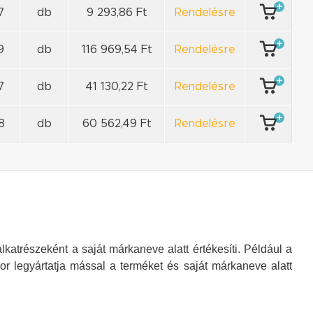
7
db
9 293,86 Ft
Rendelésre
9
db
116 969,54 Ft
Rendelésre
7
db
41 130,22 Ft
Rendelésre
8
db
60 562,49 Ft
Rendelésre
katrészeként a saját márkaneve alatt értékesíti. Például a
or legyártatja mással a terméket és saját márkaneve alatt