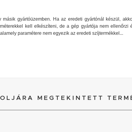
y másik gyártóüzemben. Ha az eredeti gyártónál készül, akkor 
méterekkel kell elkészíteni, de a gép gyártója nem ellenőrzi é
valamely paramétere nem egyezik az eredeti szíjtermékkel...
OLJÁRA MEGTEKINTETT TERM