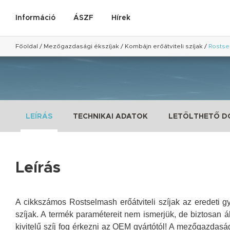
Információ
ÁSZF
Hírek
Főoldal
/
Mezőgazdasági ékszíjak
/
Kombájn erőátviteli szíjak
/
Rostse
LEÍRÁS
TECHNIKAI ADATOK
LETÖLTHETŐ 
Leírás
A cikkszámos Rostselmash erőátviteli szíjak az eredeti g
szíjak. A termék paramétereit nem ismerjük, de biztosan á
kivitelű szíj fog érkezni az OEM gyártótól!
A mezőgazdasági