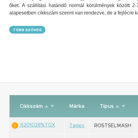
őket. A szállítási határidő normál körülmények között 
alapesetben cikkszám szerint van rendezve, de a fejlécre ka
TÖBB SZÖVEG
Cikkszám
Márka
Típus
6201028%TGX
Tagex
ROSTSELMASH