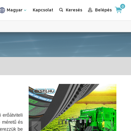
0
Magyar
Kapcsolat
Keresés
Belépés
erőátviteli
ő méretű és
zerezzük be