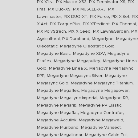
,
,
,
PIX X'tra
PIX Muscle-XS3
PIX Terminator-XS
PIX
,
,
,
Fras
PIX Duo-XS
PIX MUSCLE-XR3
PIX
,
,
,
,
Lawnmaster
PIX DUO-XT
PIX Force
PIX X'Set
PIX
,
,
,
,
X'Act
PIX TorquePlus
PIX X'Pedient
PIX Thermal
,
,
,
PIX PolyStrech
PIX X'Ceed
PIX Lawn&Garden
PIX
,
,
,
Agricultural
PIX Duraband
Megadyne
Megadyne
,
,
Oleostatic
Megadyne Oleostatic Gold
,
,
Megadyne Basic
Megadyne XDV
Megadyne
,
,
Esaflex
Megadyne Megapulley
Megadyne Linea
,
,
Gold
Megadyne Linea X
Megadyne Megasync
,
,
RPP
Megadyne Megasync Silver
Megadyne
,
,
Megasync Gold
Megadyne Megasync Titanium
,
,
Megadyne Megaflex
Megadyne Megapower
,
,
Megadyne Megasync Imperial
Megadyne RR
,
,
Megadyne Megarib
Megadyne PV Elastic
,
,
Megadyne Megaflat
Megadyne Contrafor
,
,
Megadyne Acculink
Megadyne Megaweld
,
,
Megadyne Pluriband
Megadyne Varisect
,
,
Megadyne Megalinear
Megadyne Cable Pull