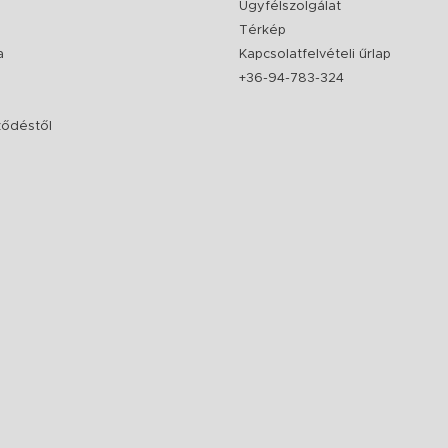
Ügyfélszolgálat
Térkép
a
Kapcsolatfelvételi űrlap
+36-94-783-324
rződéstől