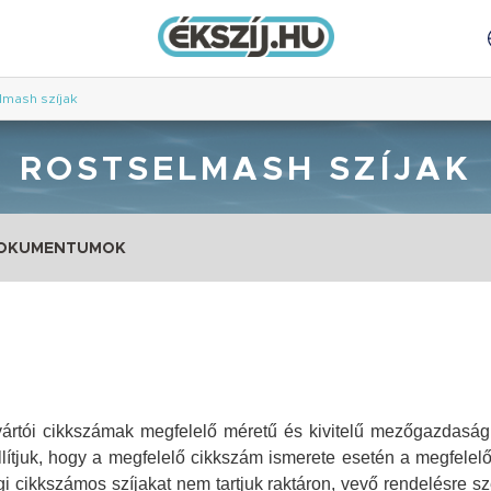
lmash szíjak
ROSTSELMASH SZÍJAK
DOKUMENTUMOK
yártói cikkszámak megfelelő méretű és kivitelű mezőgazdasági 
llítjuk, hogy a megfelelő cikkszám ismerete esetén a megfelel
 cikkszámos szíjakat nem tartjuk raktáron, vevő rendelésre s