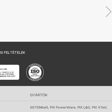
I FELTÉTELEK
GYÁRTÓK
,
,
,
,
SISTEMbelt
PIX PowerWare
PIX L&G
PIX X'Set