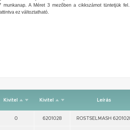
2-7 munkanap.
A Méret 3 mezőben a cikkszámot tüntetjük fel.
ttintva ez változtatható.
Kivitel
Kivitel
Leírás
0
6201028
ROSTSELMASH 620102