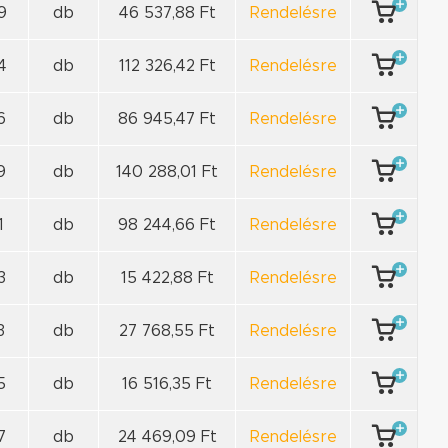
9
db
46 537,88 Ft
Rendelésre
4
db
112 326,42 Ft
Rendelésre
6
db
86 945,47 Ft
Rendelésre
9
db
140 288,01 Ft
Rendelésre
1
db
98 244,66 Ft
Rendelésre
3
db
15 422,88 Ft
Rendelésre
3
db
27 768,55 Ft
Rendelésre
5
db
16 516,35 Ft
Rendelésre
7
db
24 469,09 Ft
Rendelésre