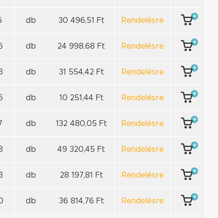
6
db
30 496,51 Ft
Rendelésre
6
db
24 998,68 Ft
Rendelésre
3
db
31 554,42 Ft
Rendelésre
6
db
10 251,44 Ft
Rendelésre
7
db
132 480,05 Ft
Rendelésre
8
db
49 320,45 Ft
Rendelésre
3
db
28 197,81 Ft
Rendelésre
0
db
36 814,76 Ft
Rendelésre