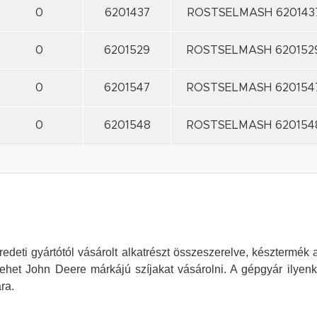
0
6201437
ROSTSELMASH 620143
0
6201529
ROSTSELMASH 620152
0
6201547
ROSTSELMASH 620154
0
6201548
ROSTSELMASH 620154
deti gyártótól vásárolt alkatrészt összeszerelve, késztermék al
ehet John Deere márkájú szíjakat vásárolni. A gépgyár ilyenk
ra.