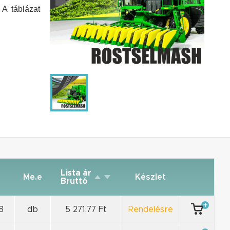
 A táblázat
Lista ár
Me.e
Készlet
Bruttó
8
db
5 271,77 Ft
Rendelésre