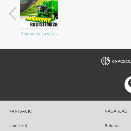
Rostselmash szíjak
KAPCSO
NAVIGÁCIÓ
VÁSÁRLÁS
Ismertető
Belépés