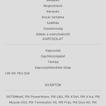
Belépés
Regisztráció
Keresés
Kosár tartalma
Szállítás
Szavatosság
Elállás a szerződéstől
KAPCSOLAT
Kapcsolat
Ügyfélszolgálat
Térkép
Kapcsolatfelvételi űrlap
+36-94-783-324
GYÁRTÓK
,
,
,
,
,
SISTEMbelt
PIX PowerWare
PIX L&G
PIX X'Set
PIX X'tra
PIX
,
,
,
,
Muscle-XS3
PIX Terminator-XS
PIX Fras
PIX Duo-XS
PIX