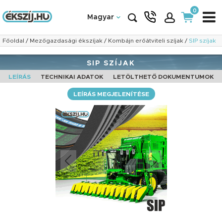
0
Magyar
Főoldal
/
Mezőgazdasági ékszíjak
/
Kombájn erőátviteli szíjak
/
SIP szíjak
SIP SZÍJAK
LEÍRÁS
TECHNIKAI ADATOK
LETÖLTHETŐ DOKUMENTUMOK
LEÍRÁS MEGJELENÍTÉSE