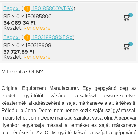
Tagex
(
150185800%TGX
)
SIP x 0
x 150185800
34 089,34 Ft
Készlet:
Rendelésre
Tagex
(
150318908%TGX
)
SIP x 0
x 150318908
37 727,89 Ft
Készlet:
Rendelésre
Mit jelent az OEM?
Original Equipment Manufacturer. Egy gépgyártó cég az
eredeti gyártótól vásárolt alkatrészt összeszerelve,
késztermék alkatrészeként a saját márkaneve alatt értékesíti.
Például a John Deere nem rendelkezik saját szíjgyártással,
mégis lehet John Deere márkájú szíjakat vásárolni. A gépgyár
ilyenkor legyártatja mással a terméket és saját márkaneve
alatt értékesíti. Az OEM gyártó készíti a szíjat a gépgyártó