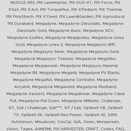
,
,
,
,
MUSCLE-XR3
PIX Lawnmaster
PIX DUO-XT
PIX Force
PIX
,
,
,
,
,
X'Set
PIX X'Act
PIX TorquePlus
PIX X'Pedient
PIX Thermal
,
,
,
,
PIX PolyStrech
PIX X'Ceed
PIX Lawn&Garden
PIX Agricultural
,
,
,
PIX Duraband
Megadyne
Megadyne Oleostatic
Megadyne
,
,
,
Oleostatic Gold
Megadyne Basic
Megadyne XDV
,
,
Megadyne Esaflex
Megadyne Megapulley
Megadyne Linea
,
,
,
Gold
Megadyne Linea X
Megadyne Megasync RPP
,
,
Megadyne Megasync Silver
Megadyne Megasync Gold
,
,
Megadyne Megasync Titanium
Megadyne Megaflex
,
,
Megadyne Megapower
Megadyne Megasync Imperial
,
,
,
Megadyne RR
Megadyne Megarib
Megadyne PV Elastic
,
,
Megadyne Megaflat
Megadyne Contrafor
Megadyne
,
,
,
Acculink
Megadyne Megaweld
Megadyne Pluriband
,
,
Megadyne Varisect
Megadyne Megalinear
Megadyne Cable
,
,
,
,
Pull
Megadyne Pull Down
Megadyne Millbelts
Challenge
,
,
,
,
,
SIT
Sati / Challenge
Sati****
SIT / Sati
Optibelt VB
Optibelt
,
,
,
,
,
TX
Optibelt SK
Optibelt Red Power
Optibelt XE
SWR
,
,
,
,
,
,
Hutchinson
Mitsuboshi
ConCar
N/A
Omec
Morgensen
,
,
,
,
,
,
,
Vision
Tagex
A4M/SMI
PIX HARVESTER
CRAFT
Codex
FAG