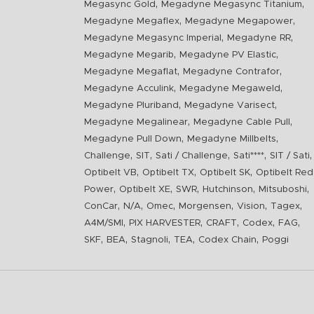
,
,
Megasync Gold
Megadyne Megasync Titanium
,
,
Megadyne Megaflex
Megadyne Megapower
,
,
Megadyne Megasync Imperial
Megadyne RR
,
,
Megadyne Megarib
Megadyne PV Elastic
,
,
Megadyne Megaflat
Megadyne Contrafor
,
,
Megadyne Acculink
Megadyne Megaweld
,
,
Megadyne Pluriband
Megadyne Varisect
,
,
Megadyne Megalinear
Megadyne Cable Pull
,
,
Megadyne Pull Down
Megadyne Millbelts
,
,
,
,
,
Challenge
SIT
Sati / Challenge
Sati****
SIT / Sati
,
,
,
Optibelt VB
Optibelt TX
Optibelt SK
Optibelt Red
,
,
,
,
,
Power
Optibelt XE
SWR
Hutchinson
Mitsuboshi
,
,
,
,
,
,
ConCar
N/A
Omec
Morgensen
Vision
Tagex
,
,
,
,
,
A4M/SMI
PIX HARVESTER
CRAFT
Codex
FAG
,
,
,
,
,
SKF
BEA
Stagnoli
TEA
Codex Chain
Poggi