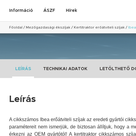
Információ
ÁSZF
Hírek
Főoldal
/
Mezőgazdasági ékszíjak
/
Kertitraktor erőátviteli szíjak
/
Ibea
LEÍRÁS
TECHNIKAI ADATOK
LETÖLTHETŐ 
Leírás
A cikkszámos Ibea erőátviteli szíjak az eredeti gyártói cikks
paramétereit nem ismerjük, de biztosan állítjuk, hogy a m
érkezni az OEM gyártótól!
A kertitraktor cikkszámos szí