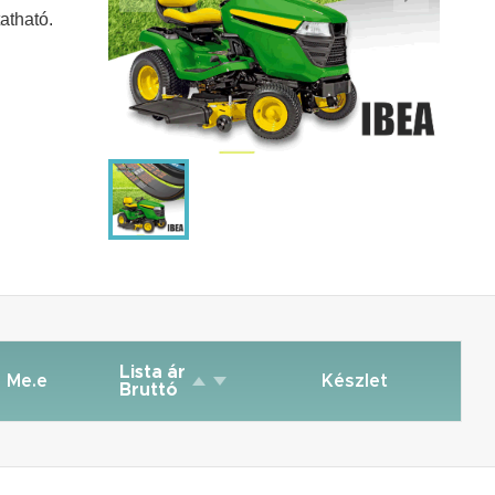
atható.
Lista ár
Me.e
Készlet
Bruttó