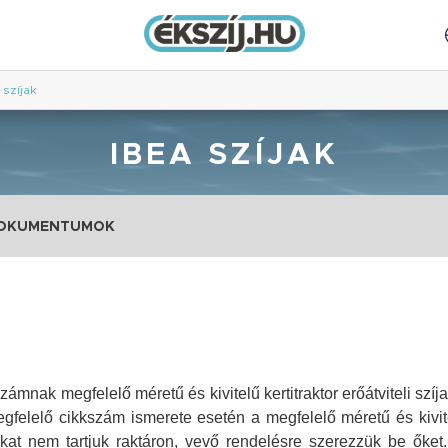
 szíjak
IBEA SZÍJAK
DOKUMENTUMOK
zámnak megfelelő méretű és kivitelű kertitraktor erőátviteli szíj
egfelelő cikkszám ismerete esetén a megfelelő méretű és kivite
jakat nem tartjuk raktáron, vevő rendelésre szerezzük be őket