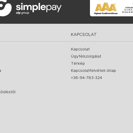
KAPCSOLAT
Kapcsolat
Ügyfélszolgálat
Térkép
a
Kapcsolatfelvételi űrlap
+36-94-783-324
rződéstől