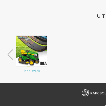
UT
Ibea szíjak
KAPCSO