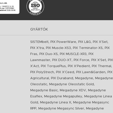
GYÁRTÓK
,
,
,
,
SISTEMbelt
PIX PowerWare
PIX L&G
PIX X'Set
,
,
,
PIX X'tra
PIX Muscle-XS3
PIX Terminator-XS
PIX
,
,
,
Fras
PIX Duo-XS
PIX MUSCLE-XR3
PIX
,
,
,
,
Lawnmaster
PIX DUO-XT
PIX Force
PIX X'Set
PIX
,
,
,
,
X'Act
PIX TorquePlus
PIX X'Pedient
PIX Thermal
,
,
,
PIX PolyStrech
PIX X'Ceed
PIX Lawn&Garden
PIX
,
,
,
Agricultural
PIX Duraband
Megadyne
Megadyne
,
,
Oleostatic
Megadyne Oleostatic Gold
,
,
Megadyne Basic
Megadyne XDV
Megadyne
,
,
Esaflex
Megadyne Megapulley
Megadyne Linea
,
,
Gold
Megadyne Linea X
Megadyne Megasync
,
,
RPP
Megadyne Megasync Silver
Megadyne