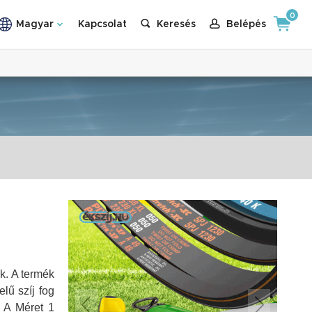
0
Magyar
Kapcsolat
Keresés
Belépés
ak. A termék
lű szíj fog
.
A Méret 1