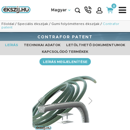
0
Magyar
Főoldal
/
Speciális ékszíjak
/
Gumi folyóméteres ékszíjak
/
Contrafor
patent
CONTRAFOR PATENT
LEÍRÁS
TECHNIKAI ADATOK
LETÖLTHETŐ DOKUMENTUMOK
KAPCSOLÓDÓ TERMÉKEK
LEÍRÁS MEGJELENÍTÉSE