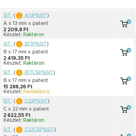
SIT
(
A13P%SIT
)
A x 13 mm
x patent
2 209,8 Ft
Készlet:
Raktáron
SIT
(
B17P%SIT
)
B x 17 mm
x patent
2 419,35 Ft
Készlet:
Raktáron
SIT
(
B17CSP%SIT
)
B x 17 mm
x patent
15 288,26 Ft
Készlet:
Rendelésre
SIT
(
C22P%SIT
)
C x 22 mm
x patent
2 622,55 Ft
Készlet:
Raktáron
SIT
(
C22CSP%SIT
)