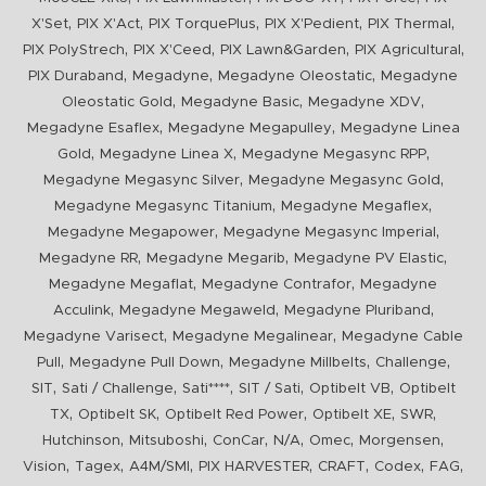
,
,
,
,
,
X'Set
PIX X'Act
PIX TorquePlus
PIX X'Pedient
PIX Thermal
,
,
,
,
PIX PolyStrech
PIX X'Ceed
PIX Lawn&Garden
PIX Agricultural
,
,
,
PIX Duraband
Megadyne
Megadyne Oleostatic
Megadyne
,
,
,
Oleostatic Gold
Megadyne Basic
Megadyne XDV
,
,
Megadyne Esaflex
Megadyne Megapulley
Megadyne Linea
,
,
,
Gold
Megadyne Linea X
Megadyne Megasync RPP
,
,
Megadyne Megasync Silver
Megadyne Megasync Gold
,
,
Megadyne Megasync Titanium
Megadyne Megaflex
,
,
Megadyne Megapower
Megadyne Megasync Imperial
,
,
,
Megadyne RR
Megadyne Megarib
Megadyne PV Elastic
,
,
Megadyne Megaflat
Megadyne Contrafor
Megadyne
,
,
,
Acculink
Megadyne Megaweld
Megadyne Pluriband
,
,
Megadyne Varisect
Megadyne Megalinear
Megadyne Cable
,
,
,
,
Pull
Megadyne Pull Down
Megadyne Millbelts
Challenge
,
,
,
,
,
SIT
Sati / Challenge
Sati****
SIT / Sati
Optibelt VB
Optibelt
,
,
,
,
,
TX
Optibelt SK
Optibelt Red Power
Optibelt XE
SWR
,
,
,
,
,
,
Hutchinson
Mitsuboshi
ConCar
N/A
Omec
Morgensen
,
,
,
,
,
,
,
Vision
Tagex
A4M/SMI
PIX HARVESTER
CRAFT
Codex
FAG