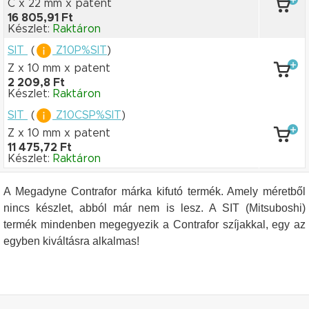
C x 22 mm
x patent
16 805,91 Ft
Készlet:
Raktáron
SIT
(
Z10P%SIT
)
Z x 10 mm
x patent
2 209,8 Ft
Készlet:
Raktáron
SIT
(
Z10CSP%SIT
)
Z x 10 mm
x patent
11 475,72 Ft
Készlet:
Raktáron
A Megadyne Contrafor márka kifutó termék. Amely méretből
nincs készlet, abból már nem is lesz. A SIT (Mitsuboshi)
termék mindenben megegyezik a Contrafor szíjakkal, egy az
egyben kiváltásra alkalmas!