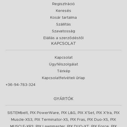
Regisztráció
Keresés
Kosár tartalma
Szállítás
Szavatosság
Elállás a szerződéstől
KAPCSOLAT
Kapcsolat
Ügyfélszolgálat
Térkép
Kapcsolatfelvételi űrlap
+36-94-783-324
GYÁRTÓK
,
,
,
,
,
SISTEMbelt
PIX PowerWare
PIX L&G
PIX X'Set
PIX X'tra
PIX
,
,
,
,
Muscle-XS3
PIX Terminator-XS
PIX Fras
PIX Duo-XS
PIX
,
,
,
,
MUSCLE-XR3
PIX Lawnmaster
PIX DUO-XT
PIX Force
PIX