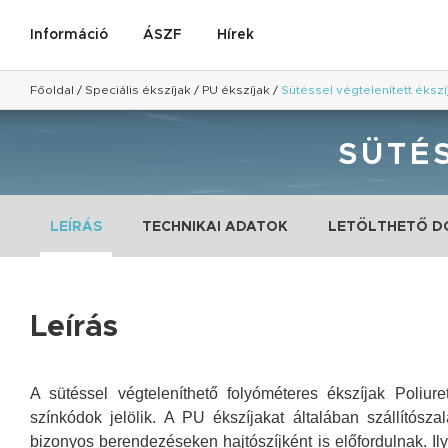
Információ
ÁSZF
Hírek
Főoldal
/
Speciális ékszíjak
/
PU ékszíjak
/
Sütéssel végtelenített ékszí
SÜTÉS
LEÍRÁS
TECHNIKAI ADATOK
LETÖLTHETŐ 
Leírás
A sütéssel végteleníthető folyóméteres ékszíjak Poliu
színkódok jelölik.
A PU ékszíjakat általában szállítósza
bizonyos berendezéseken hajtószíjként is előfordulnak.
Ily