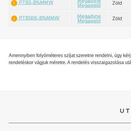
Megadyne
PT85-B%MMW
Zöld
Megaweld
Megadyne
PT85RK-B%MMW
Zöld
Megaweld
Amennyiben folyóméteres szíjat szeretne rendelni, úgy ké
rendeléskor vágjuk méretre. A rendelés visszaigazolása ut
UT