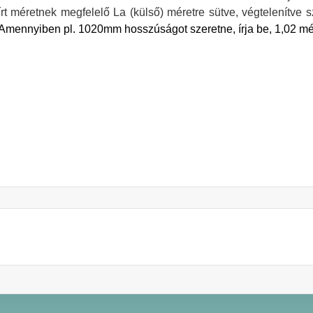
írt méretnek megfelelő La (külső) méretre sütve, végtelenítve szá
 Amennyiben pl. 1020mm hosszúságot szeretne, írja be, 1,02 mét