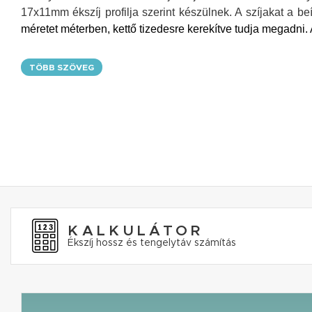
17x11mm ékszíj profilja szerint készülnek.
A szíjakat a be
méretet méterben, kettő tizedesre kerekítve tudja megadni.
TÖBB SZÖVEG
KALKULÁTOR
Ékszíj hossz és tengelytáv számítás