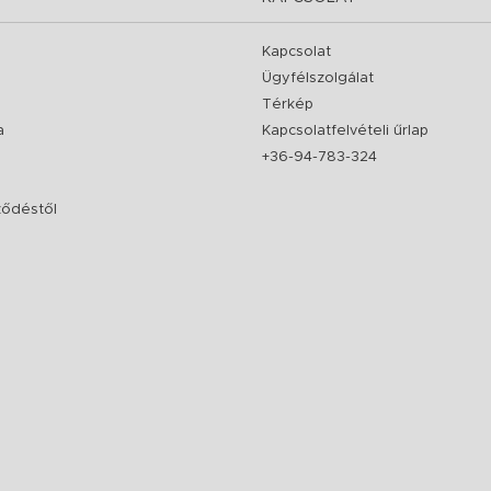
Kapcsolat
Ügyfélszolgálat
Térkép
a
Kapcsolatfelvételi űrlap
+36-94-783-324
rződéstől