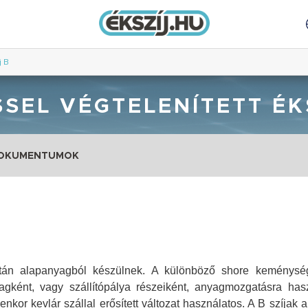
j B
SEL VÉGTELENÍTETT ÉK
DOKUMENTUMOK
retán alapanyagból készülnek. A különböző shore keménység
lagként, vagy szállítópálya részeiként, anyagmozgatásra has
enkor kevlár szállal erősített változat használatos.
A B szíjak a