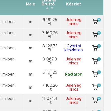
Lista ár
Me.e
Bruttó
Készlet
6 191,25
Jelenleg
i m-ben.
m
Ft
nincs
i m-ben.
7 160,26
Jelenleg
m
Ft
nincs
8 126,73
Gyártói
i m-ben.
m
Ft
készleten
i m-ben.
9 067,8
Jelenleg
m
Ft
nincs
6 191,25
i m-ben.
m
Raktáron
Ft
i m-ben.
7 160,26
Jelenleg
m
Ft
nincs
i m-ben.
11 074,4
Jelenleg
m
Ft
nincs