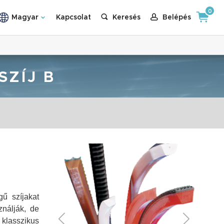
0
Magyar
Kapcsolat
Keresés
Belépés
SZÍJ B
ű szíjakat
ználják, de
 klasszikus