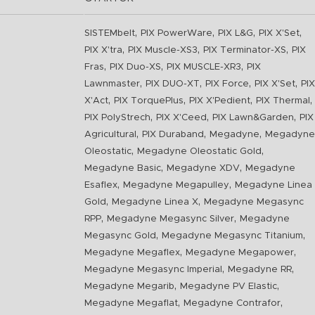
,
,
,
,
SISTEMbelt
PIX PowerWare
PIX L&G
PIX X'Set
,
,
,
PIX X'tra
PIX Muscle-XS3
PIX Terminator-XS
PIX
,
,
,
Fras
PIX Duo-XS
PIX MUSCLE-XR3
PIX
,
,
,
,
Lawnmaster
PIX DUO-XT
PIX Force
PIX X'Set
PIX
,
,
,
,
X'Act
PIX TorquePlus
PIX X'Pedient
PIX Thermal
,
,
,
PIX PolyStrech
PIX X'Ceed
PIX Lawn&Garden
PIX
,
,
,
Agricultural
PIX Duraband
Megadyne
Megadyne
,
,
Oleostatic
Megadyne Oleostatic Gold
,
,
Megadyne Basic
Megadyne XDV
Megadyne
,
,
Esaflex
Megadyne Megapulley
Megadyne Linea
,
,
Gold
Megadyne Linea X
Megadyne Megasync
,
,
RPP
Megadyne Megasync Silver
Megadyne
,
,
Megasync Gold
Megadyne Megasync Titanium
,
,
Megadyne Megaflex
Megadyne Megapower
,
,
Megadyne Megasync Imperial
Megadyne RR
,
,
Megadyne Megarib
Megadyne PV Elastic
,
,
Megadyne Megaflat
Megadyne Contrafor