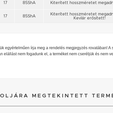
17
85ShA
Kiterített hosszméretet megadn
Kiterített hosszméretet megadn
17
85ShA
Kevlár erősített!
rjük egyértelműen írja meg a rendelés megjegyzés rovatában!
A 
án elállást nem fogadunk el, a terméket nem cseréljük és nem v
OLJÁRA MEGTEKINTETT TERM