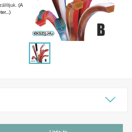
llítjuk.
(A
er...)