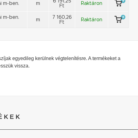
6 191,25
i m-ben.
m
Raktáron
Ft
i m-ben.
7 160,26
m
Raktáron
Ft
szíjak egyedileg kerülnek végtelenítésre. A termékeket a
esszük vissza.
ÉKEK