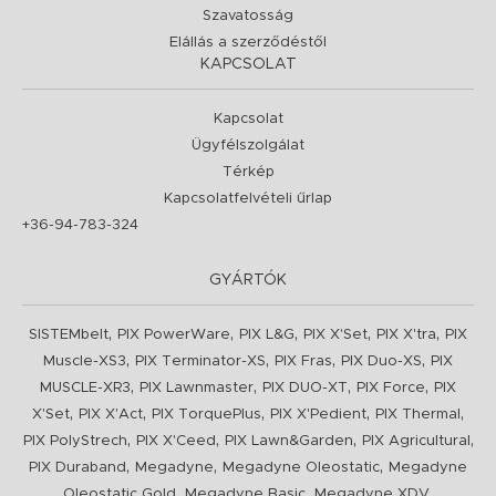
Szavatosság
Elállás a szerződéstől
KAPCSOLAT
Kapcsolat
Ügyfélszolgálat
Térkép
Kapcsolatfelvételi űrlap
+36-94-783-324
GYÁRTÓK
,
,
,
,
,
SISTEMbelt
PIX PowerWare
PIX L&G
PIX X'Set
PIX X'tra
PIX
,
,
,
,
Muscle-XS3
PIX Terminator-XS
PIX Fras
PIX Duo-XS
PIX
,
,
,
,
MUSCLE-XR3
PIX Lawnmaster
PIX DUO-XT
PIX Force
PIX
,
,
,
,
,
X'Set
PIX X'Act
PIX TorquePlus
PIX X'Pedient
PIX Thermal
,
,
,
,
PIX PolyStrech
PIX X'Ceed
PIX Lawn&Garden
PIX Agricultural
,
,
,
PIX Duraband
Megadyne
Megadyne Oleostatic
Megadyne
,
,
,
Oleostatic Gold
Megadyne Basic
Megadyne XDV