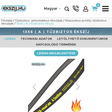
0
Magyar
Főoldal
/
Tűzbiztos, antisztatikus ékszíjak
/
Klasszikus profilú, tűzbiztos
ékszíjak
/
13x8 ( A ) tűzbiztos ékszíj
13X8 ( A ) TŰZBIZTOS ÉKSZÍJ
LEÍRÁS
TECHNIKAI ADATOK
LETÖLTHETŐ DOKUMENTUMOK
KAPCSOLÓDÓ TERMÉKEK
LEÍRÁS MEGJELENÍTÉSE