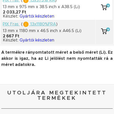
PIX Fras
(
13x975%FRA
)
13 mm x 975 mm
x 38.5 inch
x A38.5
(Li)
2 033,27 Ft
Készlet:
Gyártói készleten
PIX Fras
(
13x1180%FRA
)
13 mm x 1180 mm
x 46.5 inch
x A46.5
(Li)
2 667 Ft
Készlet:
Gyártói készleten
A termékre rányomtatott méret a belső méret (Li). Ez
akkor is igaz, ha az Li jelölést nem nyomtatták rá a
méret adatokra.
UTOLJÁRA MEGTEKINTETT
TERMÉKEK