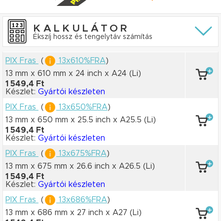
KALKULÁTOR
Ékszíj hossz és tengelytáv számítás
PIX Fras
(
13x610%FRA
)
13 mm x 610 mm
x 24 inch
x A24
(Li)
1 549,4 Ft
Készlet:
Gyártói készleten
PIX Fras
(
13x650%FRA
)
13 mm x 650 mm
x 25.5 inch
x A25.5
(Li)
1 549,4 Ft
Készlet:
Gyártói készleten
PIX Fras
(
13x675%FRA
)
13 mm x 675 mm
x 26.6 inch
x A26.5
(Li)
1 549,4 Ft
Készlet:
Gyártói készleten
PIX Fras
(
13x686%FRA
)
13 mm x 686 mm
x 27 inch
x A27
(Li)