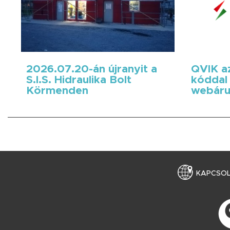
2026.07.20-án újranyit a
QVIK az
S.I.S. Hidraulika Bolt
kóddal 
Körmenden
webáru
KAPCSO