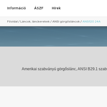
Információ
ÁSZF
Hírek
Főoldal
/
Láncok, lánckerekek
/
ANSI görgősláncok
/
ANSI120 24A
Amerikai szabványú görgőslánc, ANSI B29.1 szabv