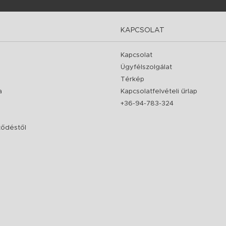
KAPCSOLAT
Kapcsolat
Ügyfélszolgálat
Térkép
a
Kapcsolatfelvételi űrlap
+36-94-783-324
rződéstől