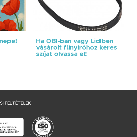
nnepe!
Ha OBI-ban vagy Lidlben
vásárolt fűnyíróhoz keres
szíjat olvassa el!
I FELTÉTELEK