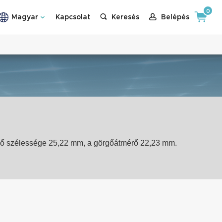
0
Magyar
Kapcsolat
Keresés
Belépés
lső szélessége 25,22 mm, a görgőátmérő 22,23 mm.