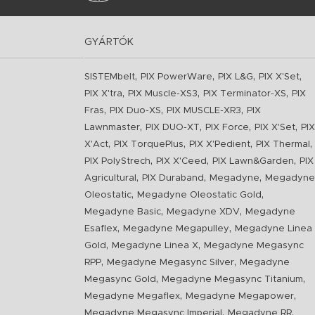
GYÁRTÓK
,
,
,
,
SISTEMbelt
PIX PowerWare
PIX L&G
PIX X'Set
,
,
,
PIX X'tra
PIX Muscle-XS3
PIX Terminator-XS
PIX
,
,
,
Fras
PIX Duo-XS
PIX MUSCLE-XR3
PIX
,
,
,
,
Lawnmaster
PIX DUO-XT
PIX Force
PIX X'Set
PIX
,
,
,
,
X'Act
PIX TorquePlus
PIX X'Pedient
PIX Thermal
,
,
,
PIX PolyStrech
PIX X'Ceed
PIX Lawn&Garden
PIX
,
,
,
Agricultural
PIX Duraband
Megadyne
Megadyne
,
,
Oleostatic
Megadyne Oleostatic Gold
,
,
Megadyne Basic
Megadyne XDV
Megadyne
,
,
Esaflex
Megadyne Megapulley
Megadyne Linea
,
,
Gold
Megadyne Linea X
Megadyne Megasync
,
,
RPP
Megadyne Megasync Silver
Megadyne
,
,
Megasync Gold
Megadyne Megasync Titanium
,
,
Megadyne Megaflex
Megadyne Megapower
,
,
Megadyne Megasync Imperial
Megadyne RR