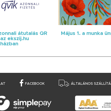
onnali átutalás QR
Május 1. a munka ü
az ekszij.hu
házban
LAT
FACEBOOK
ÁLTALÁNOS SZÁLLÍTÁS