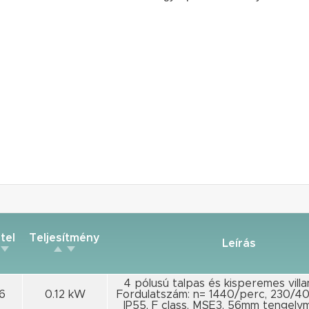
itel
Teljesítmény
Leírás
4 pólusú talpas és kisperemes vill
6
0.12 kW
Fordulatszám: n= 1440/perc, 230/4
IP55, F class, MSE3, 56mm tengel