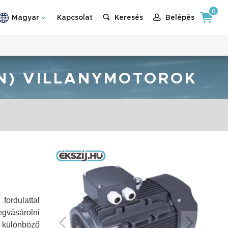
0
Magyar
Kapcsolat
Keresés
Belépés
MIN) VILLANYMOTOROK
ordulattal
egvásárolni
különböző