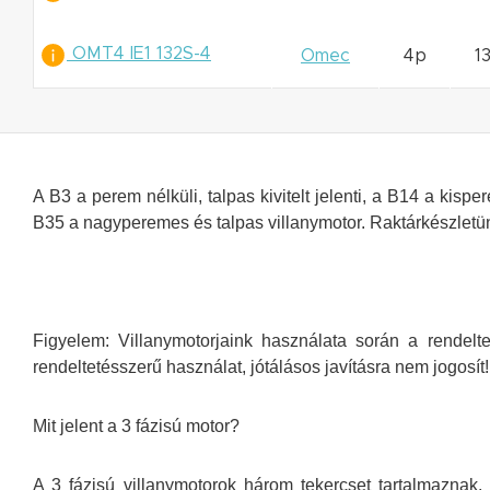
OMT4 IE1 132S-4
Omec
4p
1
A B3 a perem nélküli, talpas kivitelt jelenti, a B14 a kisp
B35 a nagyperemes és talpas villanymotor. Raktárkészletün
Figyelem: Villanymotorjaink használata során a rendel
rendeltetésszerű használat, jótálásos javításra nem jogosít!
Mit jelent a 3 fázisú motor?
A 3 fázisú villanymotorok három tekercset tartalmazna