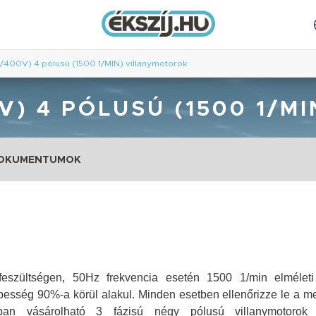
V/400V) 4 pólusú (1500 1/MIN) villanymotorok
V) 4 PÓLUSÚ (1500 1/
DOKUMENTUMOK
szültségen, 50Hz frekvencia esetén 1500 1/min elméleti f
ebesség 90%-a körül alakul. Minden esetben ellenőrizze le a m
an vásárolható 3 fázisú négy pólusú villanymotorok 