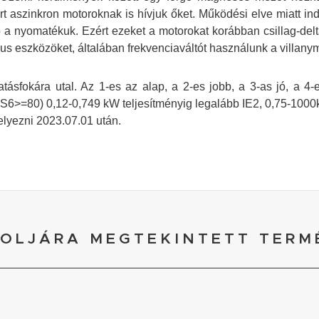
t aszinkron motoroknak is hívjuk őket. Működési elve miatt in
 a nyomatékuk. Ezért ezeket a motorokat korábban csillag-delt
s eszközöket, általában frekvenciaváltót használunk a villanym
ásfokára utal. Az 1-es az alap, a 2-es jobb, a 3-as jó, a 4-
>=80) 0,12-0,749 kW teljesítményig legalább IE2, 0,75-1000kW
elyezni 2023.07.01 után.
OLJÁRA MEGTEKINTETT TERM