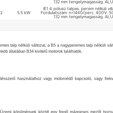
132 mm tengelymagasság, ALU
IE1 4 pólusú talpas, perem nélküli vi
32
5.5 kW
Fordulatszám: n=1440/perc, 400V, 5
132 mm tengelymagasság, ALU
eremes talp nélküli változat, a B5 a nagyperemes talp nélküli vál
köb általában B34 kivitelű motorok találhatók.
tetésszerű használathoz vagy motorvédő kapcsoló, vagy fre
k. Üzemi körülmények között egy forgő mágneses mezőt hozn