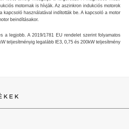
dukciós motornak is hívják. Az aszinkron indukciós motorok
a kapcsoló használatával indították be. A kapcsoló a motor
otor beindításakor.
es a legjobb. A 2019/1781 EU rendelet szerint folyamatos
 teljesítményig legalább IE3, 0,75 és 200kW teljesítmény
ÉKEK