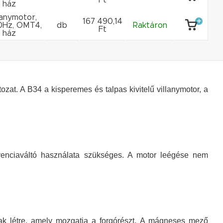
 ház
llanymotor,
167 490,14
0Hz, OMT4,
db
Raktáron
Ft
 ház
tozat. A B34 a kisperemes és talpas kivitelű villanymotor, a
kvenciaváltó használata szükséges. A motor leégése nem
ak létre, amely mozgatja a forgórészt. A mágneses mező