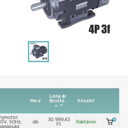
Lista ár
Me.e
Bruttó
Készlet
anymotor,
30 999,43
00V, 50Hz,
db
Raktáron
Ft
ymagasság