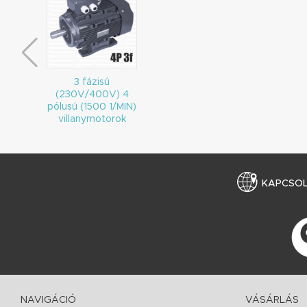
3 fázisú
(230V/400V) 4
pólusú (1500 1/MIN)
villanymotorok
KAPCSO
NAVIGÁCIÓ
VÁSÁRLÁS