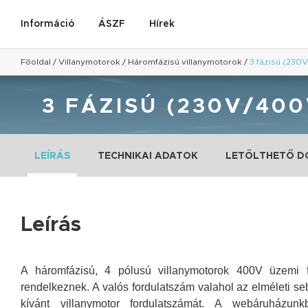
Információ
ÁSZF
Hírek
Főoldal
/
Villanymotorok
/
Háromfázisú villanymotorok
/
3 fázisú (230
3 FÁZISÚ (230V/400
LEÍRÁS
TECHNIKAI ADATOK
LETÖLTHETŐ 
Leírás
A háromfázisú, 4 pólusú villanymotorok 400V üzemi fe
rendelkeznek. A valós fordulatszám valahol az elméleti s
kívánt villanymotor fordulatszámát.
A webáruházunkb