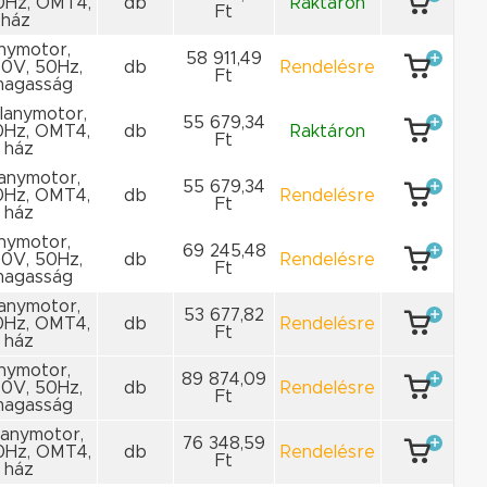
0Hz, OMT4,
db
Raktáron
Ft
 ház
anymotor,
58 911,49
00V, 50Hz,
db
Rendelésre
Ft
ymagasság
llanymotor,
55 679,34
0Hz, OMT4,
db
Raktáron
Ft
 ház
llanymotor,
55 679,34
0Hz, OMT4,
db
Rendelésre
Ft
 ház
anymotor,
69 245,48
00V, 50Hz,
db
Rendelésre
Ft
ymagasság
llanymotor,
53 677,82
0Hz, OMT4,
db
Rendelésre
Ft
 ház
anymotor,
89 874,09
00V, 50Hz,
db
Rendelésre
Ft
ymagasság
llanymotor,
76 348,59
0Hz, OMT4,
db
Rendelésre
Ft
 ház