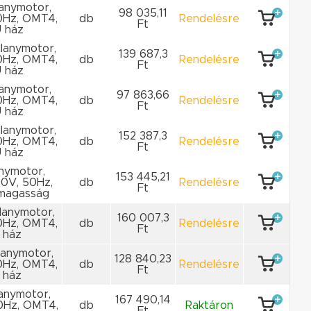
llanymotor,
98 035,11
0Hz, OMT4,
db
Rendelésre
Ft
 ház
llanymotor,
139 687,3
0Hz, OMT4,
db
Rendelésre
Ft
 ház
llanymotor,
97 863,66
0Hz, OMT4,
db
Rendelésre
Ft
 ház
llanymotor,
152 387,3
0Hz, OMT4,
db
Rendelésre
Ft
 ház
anymotor,
153 445,21
00V, 50Hz,
db
Rendelésre
Ft
ymagasság
llanymotor,
160 007,3
0Hz, OMT4,
db
Rendelésre
Ft
 ház
llanymotor,
128 840,23
0Hz, OMT4,
db
Rendelésre
Ft
 ház
lanymotor,
167 490,14
0Hz, OMT4,
db
Raktáron
Ft