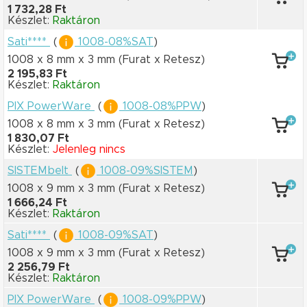
1 732,28 Ft
Készlet:
Raktáron
Sati****
(
1008-08%SAT
)
1008 x 8 mm
x 3 mm
(Furat x Retesz)
2 195,83 Ft
Készlet:
Raktáron
PIX PowerWare
(
1008-08%PPW
)
1008 x 8 mm
x 3 mm
(Furat x Retesz)
1 830,07 Ft
Készlet:
Jelenleg nincs
SISTEMbelt
(
1008-09%SISTEM
)
1008 x 9 mm
x 3 mm
(Furat x Retesz)
1 666,24 Ft
Készlet:
Raktáron
Sati****
(
1008-09%SAT
)
1008 x 9 mm
x 3 mm
(Furat x Retesz)
2 256,79 Ft
Készlet:
Raktáron
PIX PowerWare
(
1008-09%PPW
)