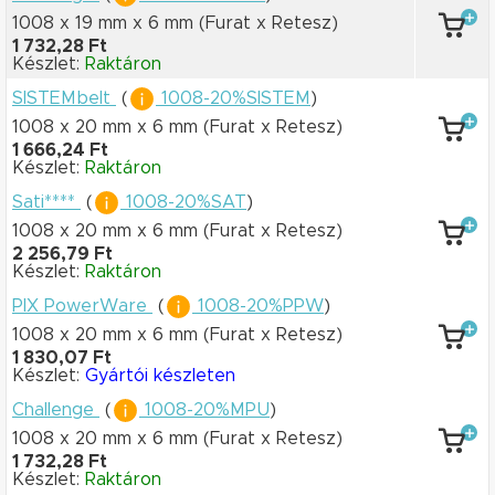
1008 x 19 mm
x 6 mm
(Furat x Retesz)
1 732,28 Ft
Készlet:
Raktáron
SISTEMbelt
(
1008-20%SISTEM
)
1008 x 20 mm
x 6 mm
(Furat x Retesz)
1 666,24 Ft
Készlet:
Raktáron
Sati****
(
1008-20%SAT
)
1008 x 20 mm
x 6 mm
(Furat x Retesz)
2 256,79 Ft
Készlet:
Raktáron
PIX PowerWare
(
1008-20%PPW
)
1008 x 20 mm
x 6 mm
(Furat x Retesz)
1 830,07 Ft
Készlet:
Gyártói készleten
Challenge
(
1008-20%MPU
)
1008 x 20 mm
x 6 mm
(Furat x Retesz)
1 732,28 Ft
Készlet:
Raktáron