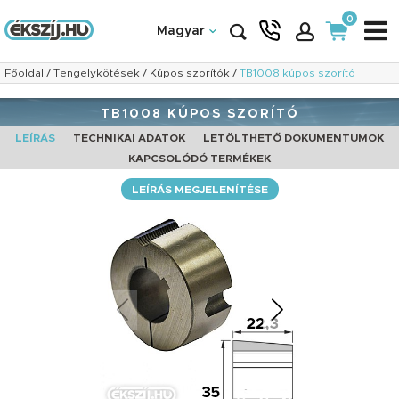
0
Magyar
Főoldal
/
Tengelykötések
/
Kúpos szorítók
/
TB1008 kúpos szorító
TB1008 KÚPOS SZORÍTÓ
LEÍRÁS
TECHNIKAI ADATOK
LETÖLTHETŐ DOKUMENTUMOK
KAPCSOLÓDÓ TERMÉKEK
LEÍRÁS MEGJELENÍTÉSE