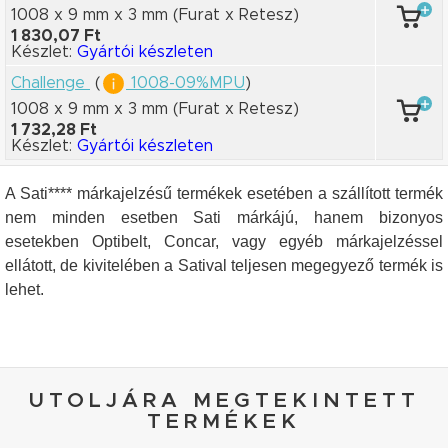
1008 x 9 mm
x 3 mm
(Furat x Retesz)
1 830,07 Ft
Készlet:
Gyártói készleten
Challenge
(
1008-09%MPU
)
1008 x 9 mm
x 3 mm
(Furat x Retesz)
1 732,28 Ft
Készlet:
Gyártói készleten
A Sati**** márkajelzésű termékek esetében a szállított termék
nem minden esetben Sati márkájú, hanem bizonyos
esetekben Optibelt, Concar, vagy egyéb márkajelzéssel
ellátott, de kivitelében a Satival teljesen megegyező termék is
lehet.
UTOLJÁRA MEGTEKINTETT
TERMÉKEK