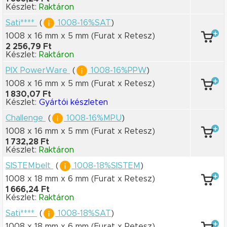
Készlet:
Raktáron
Sati****
(
1008-16%SAT
)
1008 x 16 mm
x 5 mm
(Furat x Retesz)
2 256,79 Ft
Készlet:
Raktáron
PIX PowerWare
(
1008-16%PPW
)
1008 x 16 mm
x 5 mm
(Furat x Retesz)
1 830,07 Ft
Készlet:
Gyártói készleten
Challenge
(
1008-16%MPU
)
1008 x 16 mm
x 5 mm
(Furat x Retesz)
1 732,28 Ft
Készlet:
Raktáron
SISTEMbelt
(
1008-18%SISTEM
)
1008 x 18 mm
x 6 mm
(Furat x Retesz)
1 666,24 Ft
Készlet:
Raktáron
Sati****
(
1008-18%SAT
)
1008 x 18 mm
x 6 mm
(Furat x Retesz)