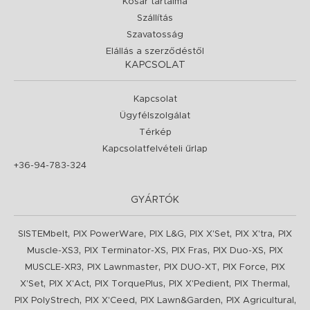
Kosár tartalma
Szállítás
Szavatosság
Elállás a szerződéstől
KAPCSOLAT
Kapcsolat
Ügyfélszolgálat
Térkép
Kapcsolatfelvételi űrlap
+36-94-783-324
GYÁRTÓK
,
,
,
,
,
SISTEMbelt
PIX PowerWare
PIX L&G
PIX X'Set
PIX X'tra
PIX
,
,
,
,
Muscle-XS3
PIX Terminator-XS
PIX Fras
PIX Duo-XS
PIX
,
,
,
,
MUSCLE-XR3
PIX Lawnmaster
PIX DUO-XT
PIX Force
PIX
,
,
,
,
,
X'Set
PIX X'Act
PIX TorquePlus
PIX X'Pedient
PIX Thermal
,
,
,
,
PIX PolyStrech
PIX X'Ceed
PIX Lawn&Garden
PIX Agricultural