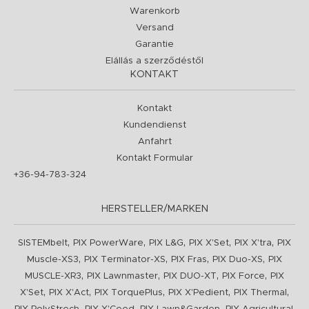
Warenkorb
Versand
Garantie
Elállás a szerződéstől
KONTAKT
Kontakt
Kundendienst
Anfahrt
Kontakt Formular
+36-94-783-324
HERSTELLER/MARKEN
,
,
,
,
,
SISTEMbelt
PIX PowerWare
PIX L&G
PIX X'Set
PIX X'tra
PIX
,
,
,
,
Muscle-XS3
PIX Terminator-XS
PIX Fras
PIX Duo-XS
PIX
,
,
,
,
MUSCLE-XR3
PIX Lawnmaster
PIX DUO-XT
PIX Force
PIX
,
,
,
,
,
X'Set
PIX X'Act
PIX TorquePlus
PIX X'Pedient
PIX Thermal
,
,
,
,