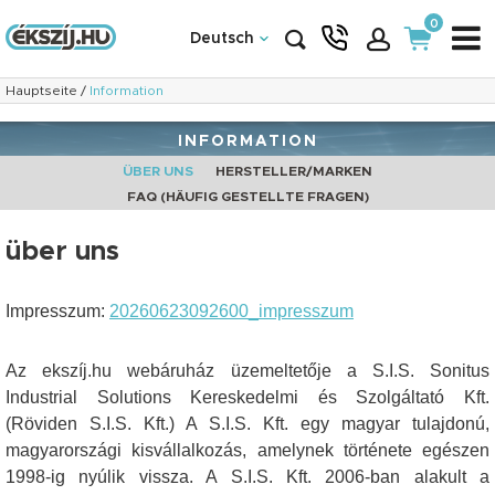
0
Deutsch
Hauptseite
/
Information
INFORMATION
ÜBER UNS
HERSTELLER/MARKEN
FAQ (HÄUFIG GESTELLTE FRAGEN)
über uns
Impresszum:
20260623092600_impresszum
Az ekszíj.hu webáruház üzemeltetője a S.I.S. Sonitus
Industrial Solutions Kereskedelmi és Szolgáltató Kft.
(Röviden S.I.S. Kft.) A S.I.S. Kft. egy magyar tulajdonú,
magyarországi kisvállalkozás, amelynek története egészen
1998-ig nyúlik vissza. A S.I.S. Kft. 2006-ban alakult a