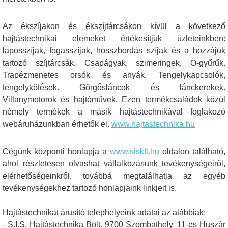
Az ékszíjakon és ékszíjtárcsákon kívül a következő
hajtástechnikai elemeket értékesítjük üzleteinkben:
laposszíjak, fogasszíjak, hosszbordás szíjak és a hozzájuk
tartozó szíjtárcsák. Csapágyak, szimeringek, O-gyűrűk.
Trapézmenetes orsók és anyák. Tengelykapcsolók,
tengelykötések. Görgősláncok és lánckerekek.
Villanymotorok és hajtóművek. Ezen termékcsaládok közül
némely termékek a másik hajtástechnikával foglakozó
webáruházunkban érhetők el.
www.hajtastechnika.hu
Cégünk központi honlapja a
www.siskft.hu
oldalon található,
ahol részletesen olvashat vállalkozásunk tevékenységeiről,
elérhetőségeinkről, továbbá megtalálhatja az egyéb
tevékenységekhez tartozó honlapjaink linkjeit is.
Hajtástechnikát árusító telephelyeink adatai az alábbiak:
- S.I.S. Hajtástechnika Bolt. 9700 Szombathely, 11-es Huszár