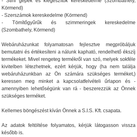
- Stihl gépek és kiegészítők kereskedelme (Szombathely,
Körmend)
- Szerszámok kereskedelme (Körmend)
- Tömítőgyűrűk és szimmeringek kereskedelme
(Szombathely, Körmend)
Webáruházunkat folyamatosan fejlesztve megpróbáljuk
bemutatni és értékesíteni a nálunk kapható, rendelhető ékszíj
termékeket. Mivel rengeteg termékről van szó, melyek sokféle
kivitelben létezhetnek, ezért kérjük, hogy (ha nem találja
webáruházunkban az Ön számára szükséges terméket,)
keressen meg minket a kapcsolatfelvételi űrlapon és -
amennyiben lehetőségünk van rá - beszerezzük az Önnek
szükséges terméket.
Kellemes böngészést kíván Önnek a S.I.S. Kft. csapata.
Az adatok feltöltése folyamatos, kérjük látogasson vissza
később is.