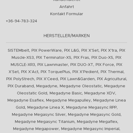
Anfahrt
Kontakt Formular
+36-94-783-324
HERSTELLER/MARKEN
,
,
,
,
,
SISTEMbelt
PIX PowerWare
PIX L&G
PIX X'Set
PIX X'tra
PIX
,
,
,
,
Muscle-XS3
PIX Terminator-XS
PIX Fras
PIX Duo-XS
PIX
,
,
,
,
MUSCLE-XR3
PIX Lawnmaster
PIX DUO-XT
PIX Force
PIX
,
,
,
,
,
X'Set
PIX X'Act
PIX TorquePlus
PIX X'Pedient
PIX Thermal
,
,
,
,
PIX PolyStrech
PIX X'Ceed
PIX Lawn&Garden
PIX Agricultural
,
,
,
PIX Duraband
Megadyne
Megadyne Oleostatic
Megadyne
,
,
,
Oleostatic Gold
Megadyne Basic
Megadyne XDV
,
,
Megadyne Esaflex
Megadyne Megapulley
Megadyne Linea
,
,
,
Gold
Megadyne Linea X
Megadyne Megasync RPP
,
,
Megadyne Megasync Silver
Megadyne Megasync Gold
,
,
Megadyne Megasync Titanium
Megadyne Megaflex
,
,
Megadyne Megapower
Megadyne Megasync Imperial