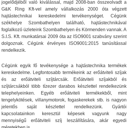
jogelődjéből való kiválással, majd 2008-ban összeolvadt a
G&K Ring Kft-vel amely vállalkozás 2000 óta végzett
hajtástechnikai kereskedelmi tervékenységet. Cégünk
székhelye Szombathelyen található, hajtástechnikával
foglalkozó üzleteink Szombathelyen és Körmenden vannak. A
S.I.S. Kft. munkatársai 2009 óta az ISO9001 szabvány szerint
dolgoznak. Cégünk érvényes ISO9001:2015 tanúsítással
rendelkezik.
Cégünk egyik fő tevékenysége a hajtástechnika termékek
kereskedelme. Legfontosabb termékeink az erőátviteli szíjak
és az erőátviteli szíjtárcsák. Erőátviteli szíjakból és
szíjtárcsákból több tízezer darabos készlettel rendelkezünk
telephelyeinken. Egyéb erőátviteli termékekből, mint
tengelykötések, villanymotorok, fogaskerekek stb. is nagyon
jelentős saját készlettel rendelkezünk. Gyártói
kapcsolatainkon keresztül képesek vagyunk nagy
mennyiségű erőátviteli szíj leszállítására, akár egyedi
méretekben is.