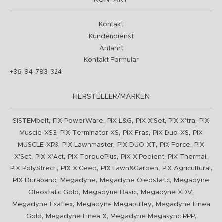
KONTAKT
Kontakt
Kundendienst
Anfahrt
Kontakt Formular
+36-94-783-324
HERSTELLER/MARKEN
,
,
,
,
,
SISTEMbelt
PIX PowerWare
PIX L&G
PIX X'Set
PIX X'tra
PIX
,
,
,
,
Muscle-XS3
PIX Terminator-XS
PIX Fras
PIX Duo-XS
PIX
,
,
,
,
MUSCLE-XR3
PIX Lawnmaster
PIX DUO-XT
PIX Force
PIX
,
,
,
,
,
X'Set
PIX X'Act
PIX TorquePlus
PIX X'Pedient
PIX Thermal
,
,
,
,
PIX PolyStrech
PIX X'Ceed
PIX Lawn&Garden
PIX Agricultural
,
,
,
PIX Duraband
Megadyne
Megadyne Oleostatic
Megadyne
,
,
,
Oleostatic Gold
Megadyne Basic
Megadyne XDV
,
,
Megadyne Esaflex
Megadyne Megapulley
Megadyne Linea
,
,
,
Gold
Megadyne Linea X
Megadyne Megasync RPP