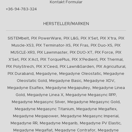
Kontakt Formular
+36-94-783-324
HERSTELLER/MARKEN
,
,
,
,
,
SISTEMbelt
PIX PowerWare
PIX L&G
PIX X'Set
PIX X'tra
PIX
,
,
,
,
Muscle-XS3
PIX Terminator-XS
PIX Fras
PIX Duo-XS
PIX
,
,
,
,
MUSCLE-XR3
PIX Lawnmaster
PIX DUO-XT
PIX Force
PIX
,
,
,
,
,
X'Set
PIX X'Act
PIX TorquePlus
PIX X'Pedient
PIX Thermal
,
,
,
,
PIX PolyStrech
PIX X'Ceed
PIX Lawn&Garden
PIX Agricultural
,
,
,
PIX Duraband
Megadyne
Megadyne Oleostatic
Megadyne
,
,
,
Oleostatic Gold
Megadyne Basic
Megadyne XDV
,
,
Megadyne Esaflex
Megadyne Megapulley
Megadyne Linea
,
,
,
Gold
Megadyne Linea X
Megadyne Megasync RPP
,
,
Megadyne Megasync Silver
Megadyne Megasync Gold
,
,
Megadyne Megasync Titanium
Megadyne Megaflex
,
,
Megadyne Megapower
Megadyne Megasync Imperial
,
,
,
Megadyne RR
Megadyne Megarib
Megadyne PV Elastic
,
,
Megadyne Megaflat
Megadyne Contrafor
Megadyne