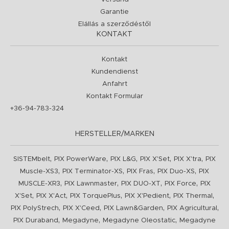
Garantie
Elállás a szerződéstől
KONTAKT
Kontakt
Kundendienst
Anfahrt
Kontakt Formular
+36-94-783-324
HERSTELLER/MARKEN
,
,
,
,
,
SISTEMbelt
PIX PowerWare
PIX L&G
PIX X'Set
PIX X'tra
PIX
,
,
,
,
Muscle-XS3
PIX Terminator-XS
PIX Fras
PIX Duo-XS
PIX
,
,
,
,
MUSCLE-XR3
PIX Lawnmaster
PIX DUO-XT
PIX Force
PIX
,
,
,
,
,
X'Set
PIX X'Act
PIX TorquePlus
PIX X'Pedient
PIX Thermal
,
,
,
,
PIX PolyStrech
PIX X'Ceed
PIX Lawn&Garden
PIX Agricultural
,
,
,
PIX Duraband
Megadyne
Megadyne Oleostatic
Megadyne