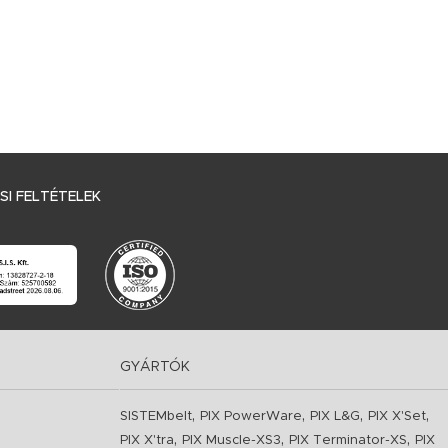
I FELTÉTELEK
GYÁRTÓK
,
,
,
,
SISTEMbelt
PIX PowerWare
PIX L&G
PIX X'Set
,
,
,
PIX X'tra
PIX Muscle-XS3
PIX Terminator-XS
PIX