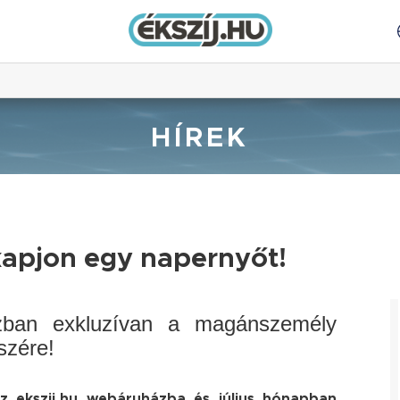
HÍREK
 kapjon egy napernyőt!
ázban exkluzívan a magánszemély
szére!
 ekszij.hu webáruházba és július hónapban