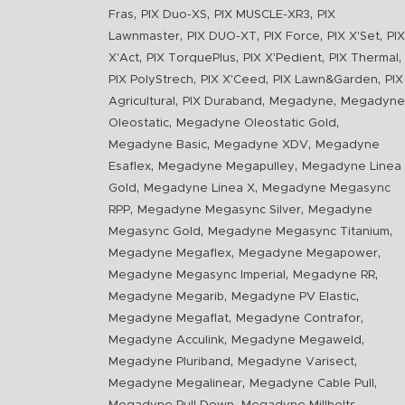
,
,
,
Fras
PIX Duo-XS
PIX MUSCLE-XR3
PIX
,
,
,
,
Lawnmaster
PIX DUO-XT
PIX Force
PIX X'Set
PIX
,
,
,
,
X'Act
PIX TorquePlus
PIX X'Pedient
PIX Thermal
,
,
,
PIX PolyStrech
PIX X'Ceed
PIX Lawn&Garden
PIX
,
,
,
Agricultural
PIX Duraband
Megadyne
Megadyne
,
,
Oleostatic
Megadyne Oleostatic Gold
,
,
Megadyne Basic
Megadyne XDV
Megadyne
,
,
Esaflex
Megadyne Megapulley
Megadyne Linea
,
,
Gold
Megadyne Linea X
Megadyne Megasync
,
,
RPP
Megadyne Megasync Silver
Megadyne
,
,
Megasync Gold
Megadyne Megasync Titanium
,
,
Megadyne Megaflex
Megadyne Megapower
,
,
Megadyne Megasync Imperial
Megadyne RR
,
,
Megadyne Megarib
Megadyne PV Elastic
,
,
Megadyne Megaflat
Megadyne Contrafor
,
,
Megadyne Acculink
Megadyne Megaweld
,
,
Megadyne Pluriband
Megadyne Varisect
,
,
Megadyne Megalinear
Megadyne Cable Pull
,
,