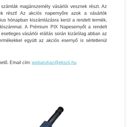
 számlák magánszemély vásárlói vesznek részt. Az
ek részt! Az akciós napernyőre azok a vásárlók
lius hónapban kiszámlázásra kerül a rendelt termék,
adószámmal. A Prémium PIX Napesernyőt a rendelt
esetleges vásárlói elállás során kizárólag abban az
termékekkel együtt az akciós esernyő is sértetlenül
hető. Email cím:
webaruhaz@ekszij.hu