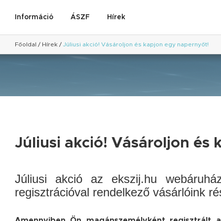
Információ
ÁSZF
Hírek
Főoldal
/
Hírek
/
Júliusi akció! Vásároljon és kapjon egy napernyőt!
Júliusi akció! Vásároljon és
Júliusi akció az ekszij.hu webáruh
regisztrációval rendelkező vásárlóink ré
Amennyiben Ön magánszemélyként regisztrált az