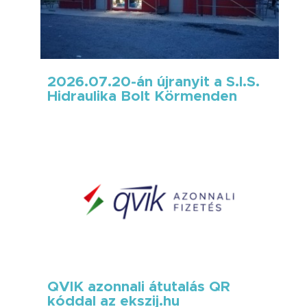
2026.07.20-án újranyit a S.I.S.
Hidraulika Bolt Körmenden
QVIK azonnali átutalás QR
kóddal az ekszij.hu