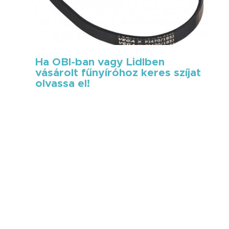
Ha OBI-ban vagy Lidlben
vásárolt fűnyíróhoz keres szíjat
olvassa el!