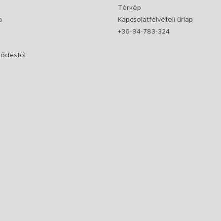
Térkép
a
Kapcsolatfelvételi űrlap
+36-94-783-324
rződéstől