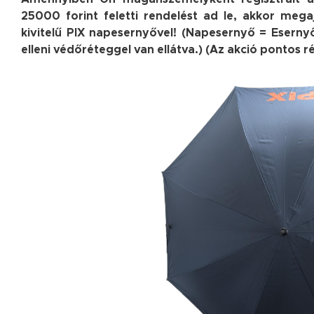
25000 forint feletti rendelést ad le, akkor me
kivitelű PIX napesernyővel! (Napesernyő = Eserny
elleni védőréteggel van ellátva.) (Az akció pontos ré