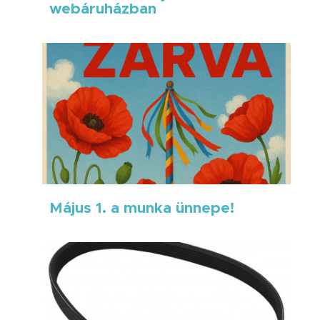
webáruházban
Május 1. a munka ünnepe!