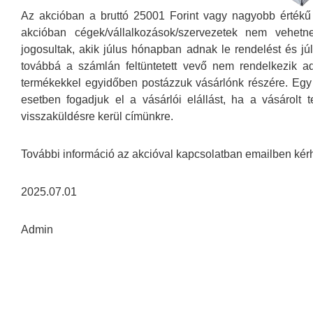
Az akcióban a bruttó 25001 Forint vagy nagyobb értékű
akcióban cégek/vállalkozások/szervezetek nem vehetn
jogosultak, akik júlus hónapban adnak le rendelést és jú
továbbá a számlán feltüntetett vevő nem rendelkezik 
termékekkel egyidőben postázzuk vásárlónk részére. Egy 
esetben fogadjuk el a vásárlói elállást, ha a vásárolt 
visszaküldésre kerül címünkre.
További információ az akcióval kapcsolatban emailben kér
2025.07.01
Admin