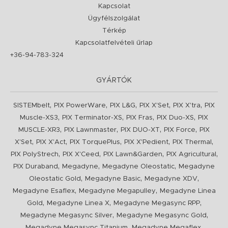
Kapcsolat
Ügyfélszolgálat
Térkép
Kapcsolatfelvételi űrlap
+36-94-783-324
GYÁRTÓK
,
,
,
,
,
SISTEMbelt
PIX PowerWare
PIX L&G
PIX X'Set
PIX X'tra
PIX
,
,
,
,
Muscle-XS3
PIX Terminator-XS
PIX Fras
PIX Duo-XS
PIX
,
,
,
,
MUSCLE-XR3
PIX Lawnmaster
PIX DUO-XT
PIX Force
PIX
,
,
,
,
,
X'Set
PIX X'Act
PIX TorquePlus
PIX X'Pedient
PIX Thermal
,
,
,
,
PIX PolyStrech
PIX X'Ceed
PIX Lawn&Garden
PIX Agricultural
,
,
,
PIX Duraband
Megadyne
Megadyne Oleostatic
Megadyne
,
,
,
Oleostatic Gold
Megadyne Basic
Megadyne XDV
,
,
Megadyne Esaflex
Megadyne Megapulley
Megadyne Linea
,
,
,
Gold
Megadyne Linea X
Megadyne Megasync RPP
,
,
Megadyne Megasync Silver
Megadyne Megasync Gold
,
,
Megadyne Megasync Titanium
Megadyne Megaflex