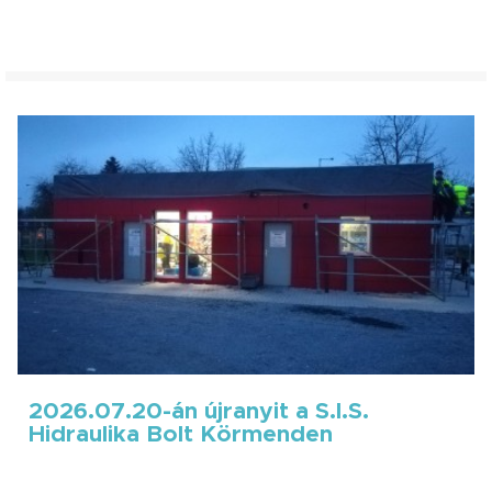
2026.07.20-án újranyit a S.I.S.
Hidraulika Bolt Körmenden