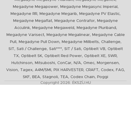
,
,
Megadyne Megapower
Megadyne Megasync Imperial
,
,
,
Megadyne RR
Megadyne Megarib
Megadyne PV Elastic
,
,
Megadyne Megaflat
Megadyne Contrafor
Megadyne
,
,
,
Acculink
Megadyne Megaweld
Megadyne Pluriband
,
,
Megadyne Varisect
Megadyne Megalinear
Megadyne Cable
,
,
,
,
Pull
Megadyne Pull Down
Megadyne Millbelts
Challenge
,
,
,
,
,
SIT
Sati / Challenge
Sati****
SIT / Sati
Optibelt VB
Optibelt
,
,
,
,
,
TX
Optibelt SK
Optibelt Red Power
Optibelt XE
SWR
,
,
,
,
,
,
Hutchinson
Mitsuboshi
ConCar
N/A
Omec
Morgensen
,
,
,
,
,
,
,
Vision
Tagex
A4M/SMI
PIX HARVESTER
CRAFT
Codex
FAG
,
,
,
,
,
SKF
BEA
Stagnoli
TEA
Codex Chain
Poggi
Copyright 2026. ÉKSZÍJ.HU