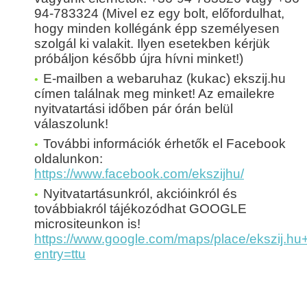
94-783324 (Mivel ez egy bolt, előfordulhat,
hogy minden kollégánk épp személyesen
szolgál ki valakit. Ilyen esetekben kérjük
próbáljon később újra hívni minket!)
E-mailben a webaruhaz (kukac) ekszij.hu
címen találnak meg minket! Az emailekre
nyitvatartási időben pár órán belül
válaszolunk!
További információk érhetők el Facebook
oldalunkon:
https://www.facebook.com/ekszijhu/
Nyitvatartásunkról, akcióinkról és
továbbiakról tájékozódhat GOOGLE
micrositeunkon is!
https://www.google.com/maps/place/eksz
entry=ttu