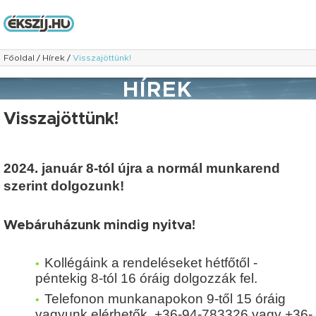
Főoldal
/
Hírek
/
Visszajöttünk!
HÍREK
Visszajöttünk!
2024. január 8-tól újra a normál munkarend
szerint dolgozunk!
Webáruházunk mindig nyitva!
Kollégáink a rendeléseket hétfőtől -
péntekig 8-tól 16 óráig dolgozzák fel.
Telefonon munkanapokon 9-től 15 óráig
vagyunk elérhetők. +36-94-783326 vagy +36-