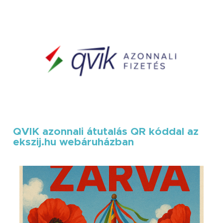
QVIK azonnali átutalás QR kóddal az
ekszij.hu webáruházban