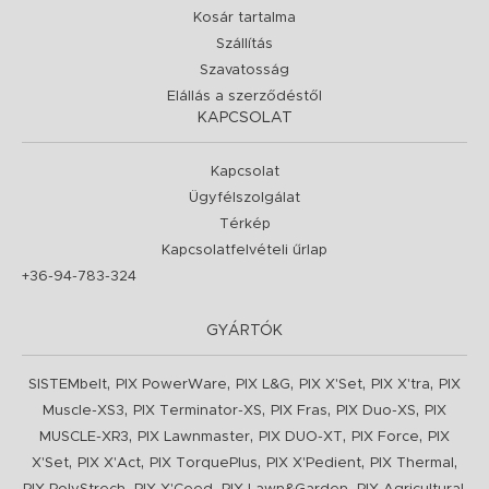
Kosár tartalma
Szállítás
Szavatosság
Elállás a szerződéstől
KAPCSOLAT
Kapcsolat
Ügyfélszolgálat
Térkép
Kapcsolatfelvételi űrlap
+36-94-783-324
GYÁRTÓK
,
,
,
,
,
SISTEMbelt
PIX PowerWare
PIX L&G
PIX X'Set
PIX X'tra
PIX
,
,
,
,
Muscle-XS3
PIX Terminator-XS
PIX Fras
PIX Duo-XS
PIX
,
,
,
,
MUSCLE-XR3
PIX Lawnmaster
PIX DUO-XT
PIX Force
PIX
,
,
,
,
,
X'Set
PIX X'Act
PIX TorquePlus
PIX X'Pedient
PIX Thermal
,
,
,
,