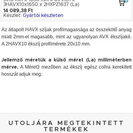
3HAVX10x1650
x 2HXPZ1637
(La)
14 089,38 Ft
Készlet:
Gyártói készleten
Az átlapolt HAVX szíjak profilmagassága az összekötő anyag
miatt 2mm-el magasabb, mint az ugyanolyan AVX ékszíjaké.
A 2HAVX10 ékszíj profilmérete 20x10 mm.
Jellemző méretük a külső méret (La) milliméterben
A Méret3 mezőben az ékszíj egész collra kerekített
mérve.
hosszát adjuk meg.
UTOLJÁRA MEGTEKINTETT
TERMÉKEK