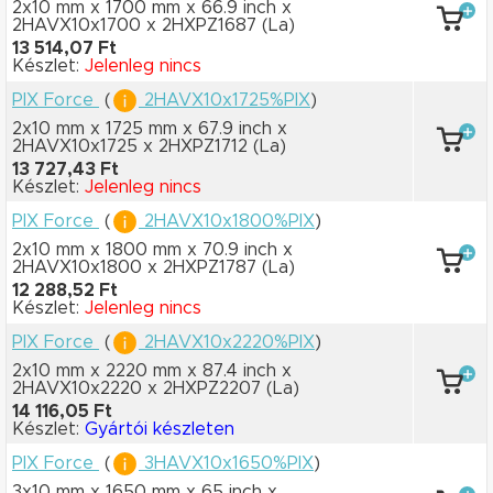
2x10 mm x 1700 mm
x 66.9 inch
x
2HAVX10x1700
x 2HXPZ1687
(La)
13 514,07 Ft
Készlet:
Jelenleg nincs
PIX Force
(
2HAVX10x1725%PIX
)
2x10 mm x 1725 mm
x 67.9 inch
x
2HAVX10x1725
x 2HXPZ1712
(La)
13 727,43 Ft
Készlet:
Jelenleg nincs
PIX Force
(
2HAVX10x1800%PIX
)
2x10 mm x 1800 mm
x 70.9 inch
x
2HAVX10x1800
x 2HXPZ1787
(La)
12 288,52 Ft
Készlet:
Jelenleg nincs
PIX Force
(
2HAVX10x2220%PIX
)
2x10 mm x 2220 mm
x 87.4 inch
x
2HAVX10x2220
x 2HXPZ2207
(La)
14 116,05 Ft
Készlet:
Gyártói készleten
PIX Force
(
3HAVX10x1650%PIX
)
3x10 mm x 1650 mm
x 65 inch
x