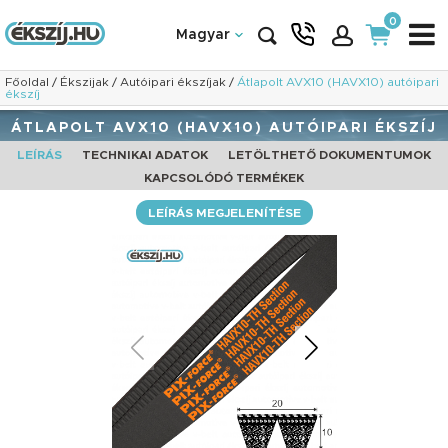
0
Magyar
Főoldal
/
Ékszijak
/
Autóipari ékszíjak
/
Átlapolt AVX10 (HAVX10) autóipari
ékszíj
ÁTLAPOLT AVX10 (HAVX10) AUTÓIPARI ÉKSZÍJ
LEÍRÁS
TECHNIKAI ADATOK
LETÖLTHETŐ DOKUMENTUMOK
KAPCSOLÓDÓ TERMÉKEK
LEÍRÁS MEGJELENÍTÉSE