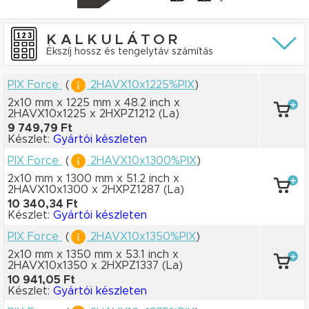
KALKULÁTOR
Ékszíj hossz és tengelytáv számítás
PIX Force
(
2HAVX10x1225%PIX
)
2x10 mm x 1225 mm
x 48.2 inch
x
2HAVX10x1225
x 2HXPZ1212
(La)
9 749,79 Ft
Készlet:
Gyártói készleten
PIX Force
(
2HAVX10x1300%PIX
)
2x10 mm x 1300 mm
x 51.2 inch
x
2HAVX10x1300
x 2HXPZ1287
(La)
10 340,34 Ft
Készlet:
Gyártói készleten
PIX Force
(
2HAVX10x1350%PIX
)
2x10 mm x 1350 mm
x 53.1 inch
x
2HAVX10x1350
x 2HXPZ1337
(La)
10 941,05 Ft
Készlet:
Gyártói készleten