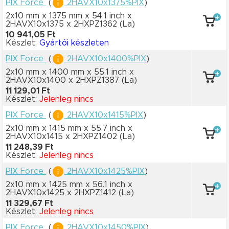
PIX Force
(
2HAVX10x1375%PIX
)
2x10 mm x 1375 mm
x 54.1 inch
x
2HAVX10x1375
x 2HXPZ1362
(La)
10 941,05 Ft
Készlet:
Gyártói készleten
PIX Force
(
2HAVX10x1400%PIX
)
2x10 mm x 1400 mm
x 55.1 inch
x
2HAVX10x1400
x 2HXPZ1387
(La)
11 129,01 Ft
Készlet:
Jelenleg nincs
PIX Force
(
2HAVX10x1415%PIX
)
2x10 mm x 1415 mm
x 55.7 inch
x
2HAVX10x1415
x 2HXPZ1402
(La)
11 248,39 Ft
Készlet:
Jelenleg nincs
PIX Force
(
2HAVX10x1425%PIX
)
2x10 mm x 1425 mm
x 56.1 inch
x
2HAVX10x1425
x 2HXPZ1412
(La)
11 329,67 Ft
Készlet:
Jelenleg nincs
PIX Force
(
2HAVX10x1450%PIX
)