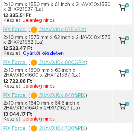
2x10 mm x 1550 mm
x 61 inch
x 2HAVX10x1550
x 2HXPZ1537
(La)
12 335,51 Ft
Készlet:
Jelenleg nincs
PIX Force
(
2HAVX10x1575%PIX
)
2x10 mm x 1575 mm
x 62 inch
x 2HAVX10x1575
x 2HXPZ1562
(La)
12 523,47 Ft
Készlet:
Gyártói készleten
PIX Force
(
2HAVX10x1600%PIX
)
2x10 mm x 1600 mm
x 63 inch
x
2HAVX10x1600
x 2HXPZ1587
(La)
12 722,86 Ft
Készlet:
Jelenleg nincs
PIX Force
(
2HAVX10x1640%PIX
)
2x10 mm x 1640 mm
x 64.6 inch
x
2HAVX10x1640
x 2HXPZ1627
(La)
13 044,17 Ft
Készlet:
Jelenleg nincs
PIX Force
(
2HAVX10x1700%PIX
)