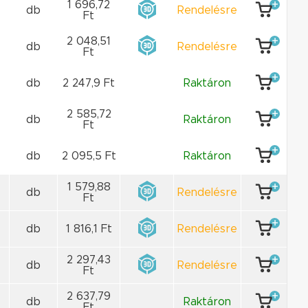
1 696,72
db
Rendelésre
Ft
2 048,51
db
Rendelésre
Ft
db
2 247,9 Ft
Raktáron
2 585,72
db
Raktáron
Ft
db
2 095,5 Ft
Raktáron
1 579,88
db
Rendelésre
Ft
db
1 816,1 Ft
Rendelésre
2 297,43
db
Rendelésre
Ft
2 637,79
db
Raktáron
Ft