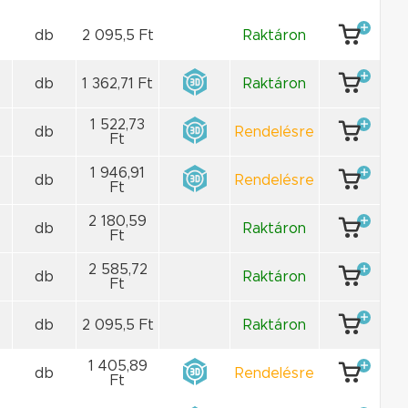
db
2 095,5 Ft
Raktáron
db
1 362,71 Ft
Raktáron
1 522,73
db
Rendelésre
Ft
1 946,91
db
Rendelésre
Ft
2 180,59
db
Raktáron
Ft
2 585,72
db
Raktáron
Ft
db
2 095,5 Ft
Raktáron
1 405,89
db
Rendelésre
Ft