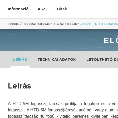
Információ
ÁSZF
Hírek
Főoldal
/
Fogasszíj tárcsák
/
HTD szíjtárcsák
/
Előfúrt HTD-5M szíjtárcs
EL
LEÍRÁS
TECHNIKAI ADATOK
LETÖLTHETŐ 
Leírás
A HTD-5M fogasszíj tárcsák profilja a fogakon és a vö
fogasszíj.
A HTD-5M fogasszíjtárcsák acélból, vagy alumín
fogasszíjtárcsák 40 fogú kivitelig peremes kivitelben ké