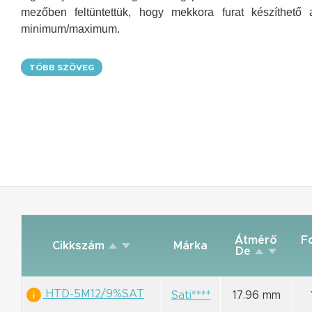
mezőben feltüntettük, hogy mekkora furat készíthet
minimum/maximum.
TÖBB SZÖVEG
Átmérő
F
Cikkszám
Márka
De
HTD-5M12/9%SAT
Sati****
17.96 mm