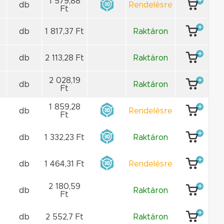
1 579,88
db
Rendelésre
Ft
db
1 817,37 Ft
Raktáron
db
2 113,28 Ft
Raktáron
2 028,19
db
Raktáron
Ft
1 859,28
db
Rendelésre
Ft
db
1 332,23 Ft
Raktáron
db
1 464,31 Ft
Rendelésre
2 180,59
db
Raktáron
Ft
db
2 552,7 Ft
Raktáron