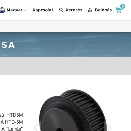
0
Magyar
Kapcsolat
Keresés
Belépés
CSA
tású HTD5M
g. A HTD-5M
.
A "Leírás"