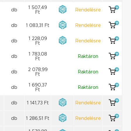
1 507,49
db
Rendelésre
Ft
db
1 083,31 Ft
Rendelésre
1 228,09
db
Rendelésre
Ft
1 783,08
db
Raktáron
Ft
2 078,99
db
Raktáron
Ft
1 690,37
db
Raktáron
Ft
db
1 141,73 Ft
Rendelésre
db
1 286,51 Ft
Rendelésre