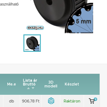
asználható
Lista ár
3D
Me.e
Bruttó
Készlet
modell
db
906,78 Ft
Raktáron