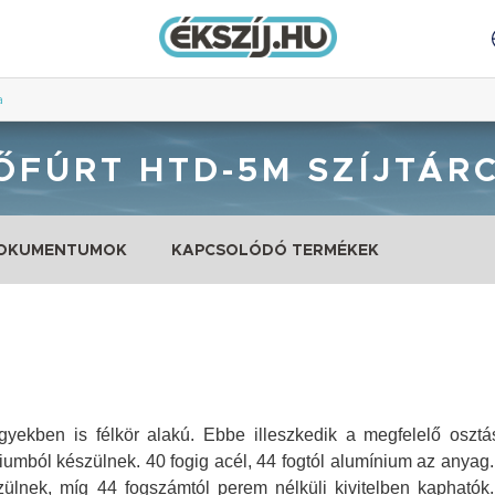
a
ŐFÚRT HTD-5M SZÍJTÁR
DOKUMENTUMOK
KAPCSOLÓDÓ TERMÉKEK
lgyekben is félkör alakú. Ebbe illeszkedik a megfelelő osz
iumból készülnek. 40 fogig acél, 44 fogtól alumínium az anya
szülnek, míg 44 fogszámtól perem nélküli kivitelben kaphatók