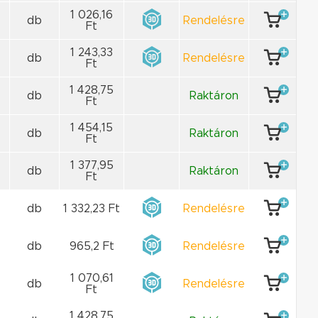
1 026,16
db
Rendelésre
Ft
1 243,33
db
Rendelésre
Ft
1 428,75
db
Raktáron
Ft
1 454,15
db
Raktáron
Ft
1 377,95
db
Raktáron
Ft
db
1 332,23 Ft
Rendelésre
db
965,2 Ft
Rendelésre
1 070,61
db
Rendelésre
Ft
1 428,75