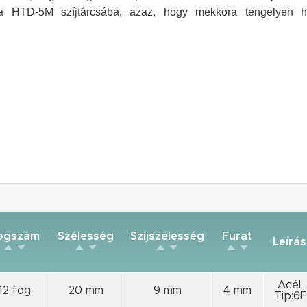
ő a HTD-5M szíjtárcsába, azaz, hogy mekkora tengelyen h
ogszám
Szélesség
Szíjszélesség
Furat
Leírás
Acél.
12 fog
20 mm
9 mm
4 mm
Tip:6F