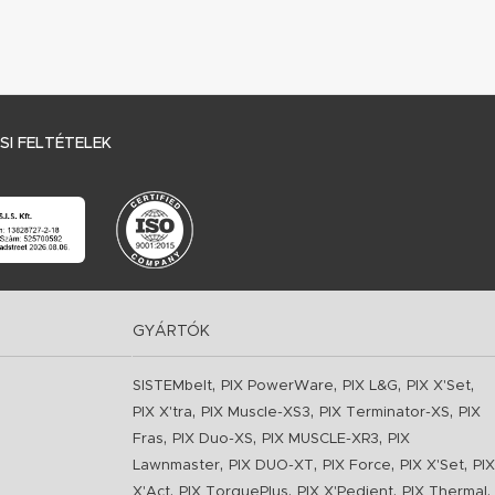
I FELTÉTELEK
GYÁRTÓK
,
,
,
,
SISTEMbelt
PIX PowerWare
PIX L&G
PIX X'Set
,
,
,
PIX X'tra
PIX Muscle-XS3
PIX Terminator-XS
PIX
,
,
,
Fras
PIX Duo-XS
PIX MUSCLE-XR3
PIX
,
,
,
,
Lawnmaster
PIX DUO-XT
PIX Force
PIX X'Set
PIX
,
,
,
,
X'Act
PIX TorquePlus
PIX X'Pedient
PIX Thermal