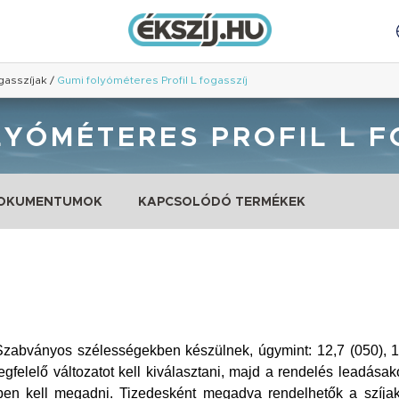
gasszíjak
/
Gumi folyóméteres Profil L fogasszíj
LYÓMÉTERES PROFIL L F
DOKUMENTUMOK
KAPCSOLÓDÓ TERMÉKEK
Szabványos szélességekben készülnek, úgymint: 12,7 (050), 1
felelő változatot kell kiválasztani, majd a rendelés leadásak
en kell megadni. Tizedesként megadva rendelhetők a szíjak