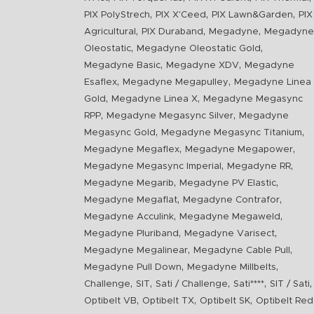
,
,
,
PIX PolyStrech
PIX X'Ceed
PIX Lawn&Garden
PIX
,
,
,
Agricultural
PIX Duraband
Megadyne
Megadyne
,
,
Oleostatic
Megadyne Oleostatic Gold
,
,
Megadyne Basic
Megadyne XDV
Megadyne
,
,
Esaflex
Megadyne Megapulley
Megadyne Linea
,
,
Gold
Megadyne Linea X
Megadyne Megasync
,
,
RPP
Megadyne Megasync Silver
Megadyne
,
,
Megasync Gold
Megadyne Megasync Titanium
,
,
Megadyne Megaflex
Megadyne Megapower
,
,
Megadyne Megasync Imperial
Megadyne RR
,
,
Megadyne Megarib
Megadyne PV Elastic
,
,
Megadyne Megaflat
Megadyne Contrafor
,
,
Megadyne Acculink
Megadyne Megaweld
,
,
Megadyne Pluriband
Megadyne Varisect
,
,
Megadyne Megalinear
Megadyne Cable Pull
,
,
Megadyne Pull Down
Megadyne Millbelts
,
,
,
,
,
Challenge
SIT
Sati / Challenge
Sati****
SIT / Sati
,
,
,
Optibelt VB
Optibelt TX
Optibelt SK
Optibelt Red