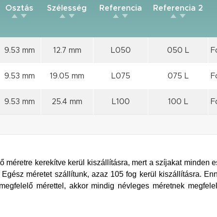
Osztás
Szélesség
Referencia
Referencia 2
9.53 mm
12.7 mm
L050
050 L
F
9.53 mm
19.05 mm
L075
075 L
F
9.53 mm
25.4 mm
L100
100 L
F
 méretre kerekítve kerül kiszállításra, mert a szíjakat minden 
 Egész méretet szállítunk, azaz 105 fog kerül kiszállításra. E
egfelelő mérettel, akkor mindig névleges méretnek megfelel