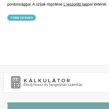
pontossággal. A szíjak rögzítése
L leszorító lap
pal történik.
TÖBB SZÖVEG
KALKULÁTOR
Ékszíj hossz és tengelytáv számítás