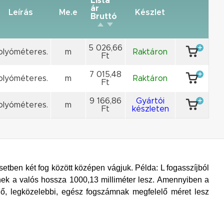
Lista
ár
Leírás
Me.e
Készlet
Bruttó
5 026,66
olyóméteres.
m
Raktáron
Ft
7 015,48
olyóméteres.
m
Raktáron
Ft
9 166,86
Gyártói
olyóméteres.
m
Ft
készleten
esetben két fog között középen vágjuk. Példa: L fogasszíjból
nnek a valós hossza 1000,13 milliméter lesz. Amennyiben a
ő, legközelebbi, egész fogszámnak megfelelő méret lesz