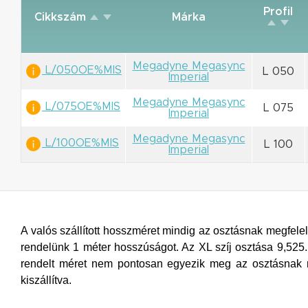
Profil
Cikkszám
Márka
Megadyne Megasync
L/050OE%MIS
L 050
Imperial
Megadyne Megasync
L/075OE%MIS
L 075
Imperial
Megadyne Megasync
L/100OE%MIS
L 100
Imperial
A valós szállított hosszméret mindig az osztásnak megfelelő
rendelünk 1 méter hosszúságot. Az XL szíj osztása 9,525.
rendelt méret nem pontosan egyezik meg az osztásnak m
kiszállítva.