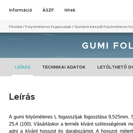
Információ
ÁSZF
Hírek
Főoldal
/
Folyóméteres fogasszíjak
/
Gumiból készült folyóméteres fo
GUMI FO
LEÍRÁS
TECHNIKAI ADATOK
LETÖLTHETŐ 
Leírás
A gumi folyóméteres L fogasszíjak fogosztása 9,525mm. 
25,4 (100). Vásárláskor a termék kívánt szélességének meg
adni a kívánt hosszot és darabszámot. A hosszot méterb