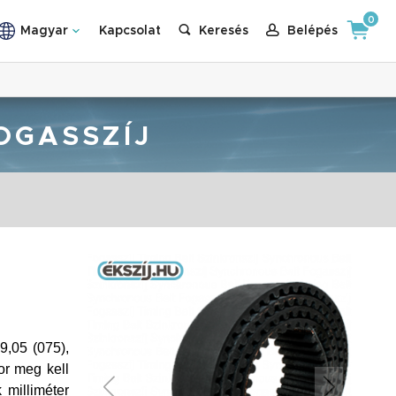
0
Magyar
Kapcsolat
Keresés
Belépés
OGASSZÍJ
9,05 (075),
or meg kell
 milliméter