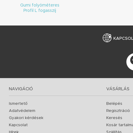
Gumi folyóméteres
Profil L fogasszíj
KAPCSO
NAVIGÁCIÓ
VÁSÁRLÁS
Ismertető
Belépés
Adatvédelem
Regisztráció
Gyakori kérdések
Keresés
Kapcsolat
Kosár tartalm
Hírek
Szállítás