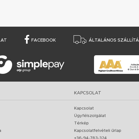
LAT
FACEBOOK
ÁLTALÁNOS SZÁLLÍTÁS
KAPCSOLAT
Kapcsolat
Ügyfélszolgálat
Térkép
a
Kapcsolatfelvételi űrlap
+36-94-783-324