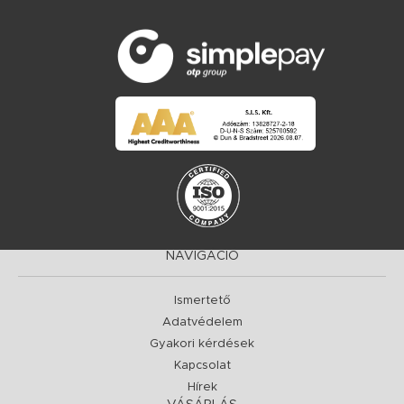
NAVIGÁCIÓ
Ismertető
Adatvédelem
Gyakori kérdések
Kapcsolat
Hírek