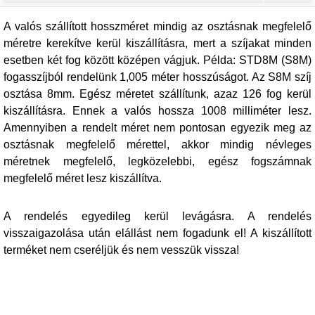
A valós szállított hosszméret mindig az osztásnak megfelelő
méretre kerekítve kerül kiszállításra, mert a szíjakat minden
esetben két fog között középen vágjuk. Példa: STD8M (S8M)
fogasszíjból rendelünk 1,005 méter hosszúságot. Az S8M szíj
osztása 8mm. Egész méretet szállítunk, azaz 126 fog kerül
kiszállításra. Ennek a valós hossza 1008 milliméter lesz.
Amennyiben a rendelt méret nem pontosan egyezik meg az
osztásnak megfelelő mérettel, akkor mindig névleges
méretnek megfelelő, legközelebbi, egész fogszámnak
megfelelő méret lesz kiszállítva.
A rendelés egyedileg kerül levágásra. A rendelés
visszaigazolása után elállást nem fogadunk el! A kiszállított
terméket nem cseréljük és nem vesszük vissza!