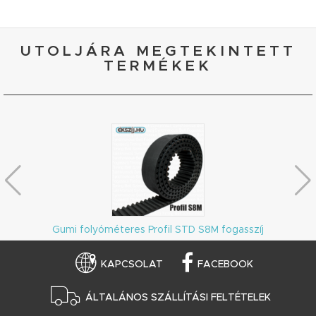
UTOLJÁRA MEGTEKINTETT
TERMÉKEK
Gumi folyóméteres Profil STD S8M fogasszíj
KAPCSOLAT
FACEBOOK
ÁLTALÁNOS SZÁLLÍTÁSI FELTÉTELEK