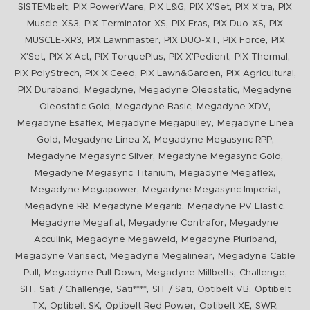
,
,
,
,
,
SISTEMbelt
PIX PowerWare
PIX L&G
PIX X'Set
PIX X'tra
PIX
,
,
,
,
Muscle-XS3
PIX Terminator-XS
PIX Fras
PIX Duo-XS
PIX
,
,
,
,
MUSCLE-XR3
PIX Lawnmaster
PIX DUO-XT
PIX Force
PIX
,
,
,
,
,
X'Set
PIX X'Act
PIX TorquePlus
PIX X'Pedient
PIX Thermal
,
,
,
,
PIX PolyStrech
PIX X'Ceed
PIX Lawn&Garden
PIX Agricultural
,
,
,
PIX Duraband
Megadyne
Megadyne Oleostatic
Megadyne
,
,
,
Oleostatic Gold
Megadyne Basic
Megadyne XDV
,
,
Megadyne Esaflex
Megadyne Megapulley
Megadyne Linea
,
,
,
Gold
Megadyne Linea X
Megadyne Megasync RPP
,
,
Megadyne Megasync Silver
Megadyne Megasync Gold
,
,
Megadyne Megasync Titanium
Megadyne Megaflex
,
,
Megadyne Megapower
Megadyne Megasync Imperial
,
,
,
Megadyne RR
Megadyne Megarib
Megadyne PV Elastic
,
,
Megadyne Megaflat
Megadyne Contrafor
Megadyne
,
,
,
Acculink
Megadyne Megaweld
Megadyne Pluriband
,
,
Megadyne Varisect
Megadyne Megalinear
Megadyne Cable
,
,
,
,
Pull
Megadyne Pull Down
Megadyne Millbelts
Challenge
,
,
,
,
,
SIT
Sati / Challenge
Sati****
SIT / Sati
Optibelt VB
Optibelt
,
,
,
,
,
TX
Optibelt SK
Optibelt Red Power
Optibelt XE
SWR