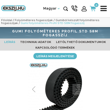
0
Magyar
Főoldal
/
Folyóméteres fogasszíjak
/
Gumiból készült folyóméteres
fogasszíjak
/
Gumi folyóméteres Profil STD S8M fogasszíj
GUMI FOLYÓMÉTERES PROFIL STD S8M
FOGASSZÍJ
LEÍRÁS
TECHNIKAI ADATOK
LETÖLTHETŐ DOKUMENTUMOK
KAPCSOLÓDÓ TERMÉKEK
LEÍRÁS MEGJELENÍTÉSE