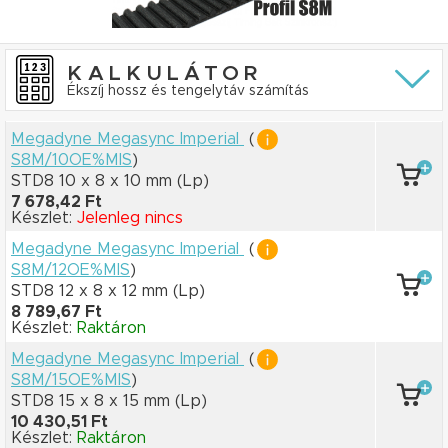
KALKULÁTOR
Ékszíj hossz és tengelytáv számítás
Megadyne Megasync Imperial
(
S8M/10OE%MIS
)
STD8 10 x 8
x 10 mm
(Lp)
7 678,42 Ft
Készlet:
Jelenleg nincs
Megadyne Megasync Imperial
(
S8M/12OE%MIS
)
STD8 12 x 8
x 12 mm
(Lp)
8 789,67 Ft
Készlet:
Raktáron
Megadyne Megasync Imperial
(
S8M/15OE%MIS
)
STD8 15 x 8
x 15 mm
(Lp)
10 430,51 Ft
Készlet:
Raktáron