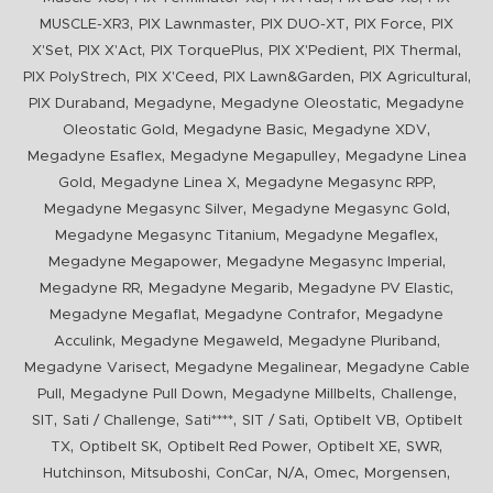
,
,
,
,
MUSCLE-XR3
PIX Lawnmaster
PIX DUO-XT
PIX Force
PIX
,
,
,
,
,
X'Set
PIX X'Act
PIX TorquePlus
PIX X'Pedient
PIX Thermal
,
,
,
,
PIX PolyStrech
PIX X'Ceed
PIX Lawn&Garden
PIX Agricultural
,
,
,
PIX Duraband
Megadyne
Megadyne Oleostatic
Megadyne
,
,
,
Oleostatic Gold
Megadyne Basic
Megadyne XDV
,
,
Megadyne Esaflex
Megadyne Megapulley
Megadyne Linea
,
,
,
Gold
Megadyne Linea X
Megadyne Megasync RPP
,
,
Megadyne Megasync Silver
Megadyne Megasync Gold
,
,
Megadyne Megasync Titanium
Megadyne Megaflex
,
,
Megadyne Megapower
Megadyne Megasync Imperial
,
,
,
Megadyne RR
Megadyne Megarib
Megadyne PV Elastic
,
,
Megadyne Megaflat
Megadyne Contrafor
Megadyne
,
,
,
Acculink
Megadyne Megaweld
Megadyne Pluriband
,
,
Megadyne Varisect
Megadyne Megalinear
Megadyne Cable
,
,
,
,
Pull
Megadyne Pull Down
Megadyne Millbelts
Challenge
,
,
,
,
,
SIT
Sati / Challenge
Sati****
SIT / Sati
Optibelt VB
Optibelt
,
,
,
,
,
TX
Optibelt SK
Optibelt Red Power
Optibelt XE
SWR
,
,
,
,
,
,
Hutchinson
Mitsuboshi
ConCar
N/A
Omec
Morgensen