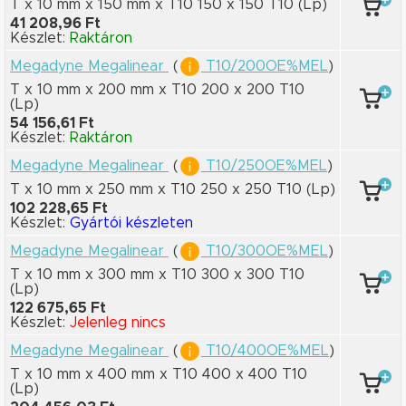
T x 10 mm
x 150 mm
x T10 150
x 150 T10
(Lp)
41 208,96 Ft
Készlet:
Raktáron
Megadyne Megalinear
(
T10/200OE%MEL
)
T x 10 mm
x 200 mm
x T10 200
x 200 T10
(Lp)
54 156,61 Ft
Készlet:
Raktáron
Megadyne Megalinear
(
T10/250OE%MEL
)
T x 10 mm
x 250 mm
x T10 250
x 250 T10
(Lp)
102 228,65 Ft
Készlet:
Gyártói készleten
Megadyne Megalinear
(
T10/300OE%MEL
)
T x 10 mm
x 300 mm
x T10 300
x 300 T10
(Lp)
122 675,65 Ft
Készlet:
Jelenleg nincs
Megadyne Megalinear
(
T10/400OE%MEL
)
T x 10 mm
x 400 mm
x T10 400
x 400 T10
(Lp)