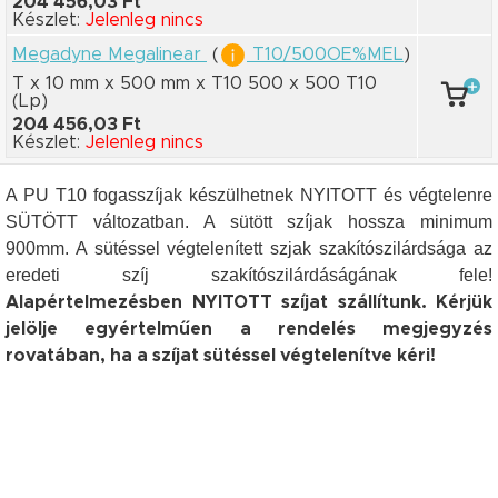
204 456,03 Ft
Készlet:
Jelenleg nincs
Megadyne Megalinear
(
T10/500OE%MEL
)
T x 10 mm
x 500 mm
x T10 500
x 500 T10
(Lp)
204 456,03 Ft
Készlet:
Jelenleg nincs
A PU T10 fogasszíjak készülhetnek NYITOTT és végtelenre
SÜTÖTT változatban. A sütött szíjak hossza minimum
900mm. A sütéssel végtelenített szjak szakítószilárdsága az
eredeti szíj szakítószilárdáságának fele!
Alapértelmezésben NYITOTT szíjat szállítunk. Kérjük
jelölje egyértelműen a rendelés megjegyzés
rovatában, ha a szíjat sütéssel végtelenítve kéri!