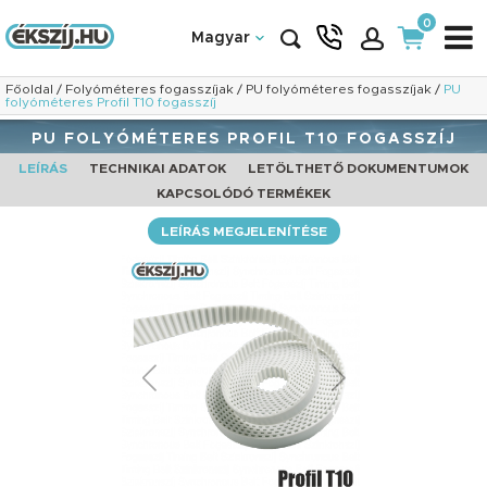
0
Magyar
Főoldal
/
Folyóméteres fogasszíjak
/
PU folyóméteres fogasszíjak
/
PU
folyóméteres Profil T10 fogasszíj
PU FOLYÓMÉTERES PROFIL T10 FOGASSZÍJ
LEÍRÁS
TECHNIKAI ADATOK
LETÖLTHETŐ DOKUMENTUMOK
KAPCSOLÓDÓ TERMÉKEK
LEÍRÁS MEGJELENÍTÉSE