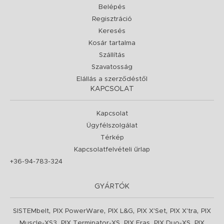
Belépés
Regisztráció
Keresés
Kosár tartalma
Szállítás
Szavatosság
Elállás a szerződéstől
KAPCSOLAT
Kapcsolat
Ügyfélszolgálat
Térkép
Kapcsolatfelvételi űrlap
+36-94-783-324
GYÁRTÓK
,
,
,
,
,
SISTEMbelt
PIX PowerWare
PIX L&G
PIX X'Set
PIX X'tra
PIX
,
,
,
,
Muscle-XS3
PIX Terminator-XS
PIX Fras
PIX Duo-XS
PIX