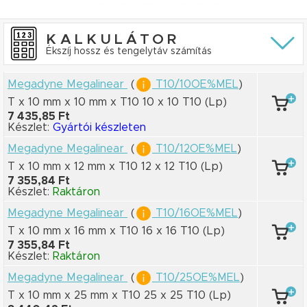
KALKULÁTOR
Ékszíj hossz és tengelytáv számítás
Megadyne Megalinear
(
T10/10OE%MEL
)
T x 10 mm
x 10 mm
x T10 10
x 10 T10
(Lp)
7 435,85 Ft
Készlet:
Gyártói készleten
Megadyne Megalinear
(
T10/12OE%MEL
)
T x 10 mm
x 12 mm
x T10 12
x 12 T10
(Lp)
7 355,84 Ft
Készlet:
Raktáron
Megadyne Megalinear
(
T10/16OE%MEL
)
T x 10 mm
x 16 mm
x T10 16
x 16 T10
(Lp)
7 355,84 Ft
Készlet:
Raktáron
Megadyne Megalinear
(
T10/25OE%MEL
)
T x 10 mm
x 25 mm
x T10 25
x 25 T10
(Lp)