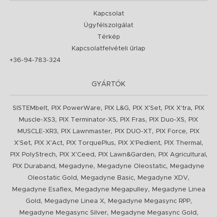
Kapcsolat
Ügyfélszolgálat
Térkép
Kapcsolatfelvételi űrlap
+36-94-783-324
GYÁRTÓK
,
,
,
,
,
SISTEMbelt
PIX PowerWare
PIX L&G
PIX X'Set
PIX X'tra
PIX
,
,
,
,
Muscle-XS3
PIX Terminator-XS
PIX Fras
PIX Duo-XS
PIX
,
,
,
,
MUSCLE-XR3
PIX Lawnmaster
PIX DUO-XT
PIX Force
PIX
,
,
,
,
,
X'Set
PIX X'Act
PIX TorquePlus
PIX X'Pedient
PIX Thermal
,
,
,
,
PIX PolyStrech
PIX X'Ceed
PIX Lawn&Garden
PIX Agricultural
,
,
,
PIX Duraband
Megadyne
Megadyne Oleostatic
Megadyne
,
,
,
Oleostatic Gold
Megadyne Basic
Megadyne XDV
,
,
Megadyne Esaflex
Megadyne Megapulley
Megadyne Linea
,
,
,
Gold
Megadyne Linea X
Megadyne Megasync RPP
,
,
Megadyne Megasync Silver
Megadyne Megasync Gold