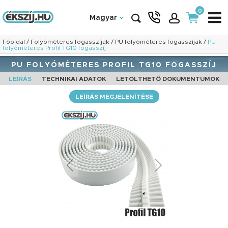
0
Magyar
Főoldal
/
Folyóméteres fogasszíjak
/
PU folyóméteres fogasszíjak
/
PU
folyóméteres Profil TG10 fogasszíj
PU FOLYÓMÉTERES PROFIL TG10 FOGASSZÍJ
LEÍRÁS
TECHNIKAI ADATOK
LETÖLTHETŐ DOKUMENTUMOK
LEÍRÁS MEGJELENÍTÉSE