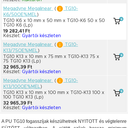
Megadyne Megalinear
(
TG10-
K6/50OE%MEL
)
TG10 K6 x 10 mm
x 50 mm
x TG10-K6 50
x 50
TG10 K6
(Lp)
19 282,41 Ft
Készlet:
Gyártói készleten
Megadyne Megalinear
(
TG10-
K13/75OE%MEL
)
TG10 K13 x 10 mm
x 75 mm
x TG10-K13 75
x
75 TG10 K13
(Lp)
32 965,39 Ft
Készlet:
Gyártói készleten
Megadyne Megalinear
(
TG10-
K13/100OE%MEL
)
TG10 K13 x 10 mm
x 100 mm
x TG10-K13 100
x
100 TG10 K13
(Lp)
32 965,39 Ft
Készlet:
Gyártói készleten
A PU TG10 fogasszíjak készülhetnek NYITOTT és végtelenre