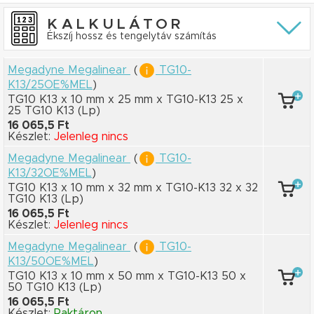
KALKULÁTOR
Ékszíj hossz és tengelytáv számítás
Megadyne Megalinear
(
TG10-
K13/25OE%MEL
)
TG10 K13 x 10 mm
x 25 mm
x TG10-K13 25
x
25 TG10 K13
(Lp)
16 065,5 Ft
Készlet:
Jelenleg nincs
Megadyne Megalinear
(
TG10-
K13/32OE%MEL
)
TG10 K13 x 10 mm
x 32 mm
x TG10-K13 32
x 32
TG10 K13
(Lp)
16 065,5 Ft
Készlet:
Jelenleg nincs
Megadyne Megalinear
(
TG10-
K13/50OE%MEL
)
TG10 K13 x 10 mm
x 50 mm
x TG10-K13 50
x
50 TG10 K13
(Lp)
16 065,5 Ft
Készlet:
Raktáron