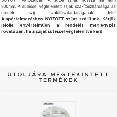
SÜTÖTT változatban. A sütött szíjak hossza minimum
900mm. A sütéssel végtelenített szjak szakítószilárdsága az
eredeti szíj szakítószilárdáságának fele!
Alapértelmezésben NYITOTT szíjat szállítunk. Kérjük
jelölje egyértelműen a rendelés megjegyzés
rovatában, ha a szíjat sütéssel végtelenítve kéri!
UTOLJÁRA MEGTEKINTETT
TERMÉKEK