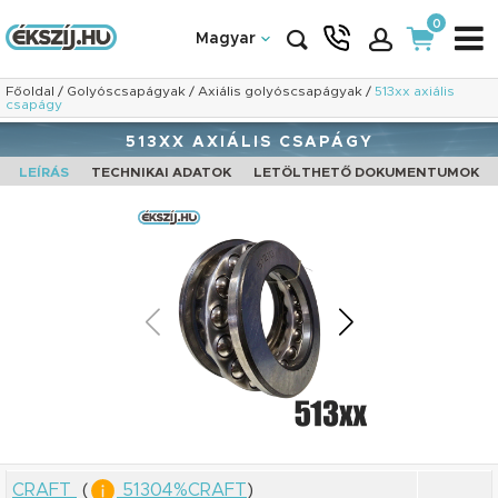
0
Magyar
Főoldal
/
Golyóscsapágyak
/
Axiális golyóscsapágyak
/
513xx axiális
csapágy
513XX AXIÁLIS CSAPÁGY
LEÍRÁS
TECHNIKAI ADATOK
LETÖLTHETŐ DOKUMENTUMOK
CRAFT
(
51304%CRAFT
)