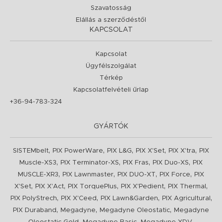
Szavatosság
Elállás a szerződéstől
KAPCSOLAT
Kapcsolat
Ügyfélszolgálat
Térkép
Kapcsolatfelvételi űrlap
+36-94-783-324
GYÁRTÓK
,
,
,
,
,
SISTEMbelt
PIX PowerWare
PIX L&G
PIX X'Set
PIX X'tra
PIX
,
,
,
,
Muscle-XS3
PIX Terminator-XS
PIX Fras
PIX Duo-XS
PIX
,
,
,
,
MUSCLE-XR3
PIX Lawnmaster
PIX DUO-XT
PIX Force
PIX
,
,
,
,
,
X'Set
PIX X'Act
PIX TorquePlus
PIX X'Pedient
PIX Thermal
,
,
,
,
PIX PolyStrech
PIX X'Ceed
PIX Lawn&Garden
PIX Agricultural
,
,
,
PIX Duraband
Megadyne
Megadyne Oleostatic
Megadyne
,
,
,